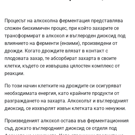
Процесът на алкохолна ферментация представлява
сложен биохимичен процес, при който захарите се
трансформират в алкохол и въглероден диоксид под
влиянието на ферменти (ензими), произведени от
дрожди. Когато дрождите влязат в контакт с
плодовата захар, те абсорбират захарта в своите
клетки, където се извършва цялостен комплекс от
реакции.
По този начин клетките на дрождите си осигуряват
необходимата енергия, като крайните продукти от
разграждането на захарта. Алкохолът и въглеродният
диоксид, се изхвърлят извън клетката като ненужни.
Произведеният алкохол остава във ферментационния
съд, докато въглеродният диоксид се отделя под