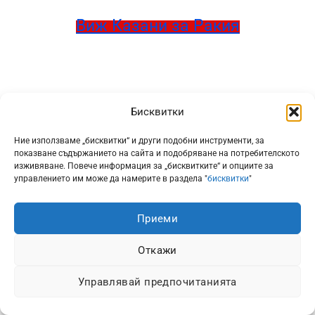
Виж Казани за Ракия
Бисквитки
Полезни Четива
Ние използваме „бисквитки“ и други подобни инструменти, за
показване съдържанието на сайта и подобряване на потребителското
изживяване. Повече информация за „бисквитките“ и опциите за
Тепърва започвате с домашното варене на ракия? Или
управлението им може да намерите в раздела "
бисквитки
"
просто се чудите кой казан е най-подходящ за Вас? В
нашия блог ще откриете всичко – от избора на
Приеми
материал до съвети за първата Ви варка. Вижте
подробности и създайте ракия, която да се помни.
Откажи
Управлявай предпочитанията