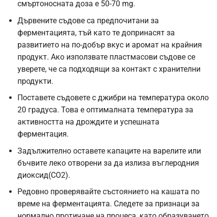
смъртоносната доза е 50-70 mg.
Дървените съдове са предпочитани за
ферментацията, тъй като те допринасят за
развитието на по-добър вкус и аромат на крайния
продукт. Ако използвате пластмасови съдове се
уверете, че са подходящи за контакт с хранителни
продукти.
Поставете съдовете с джибри на температура около
20 градуса. Това е оптималната температура за
активността на дрождите и успешната
ферментация.
Задължително оставете капаците на варелите или
бъчвите леко отворени за да излиза въглеродния
диоксид(CO2).
Редовно проверявайте състоянието на кашата по
време на ферментацията. Следете за признаци за
нормално протичане на процеса, като образуването