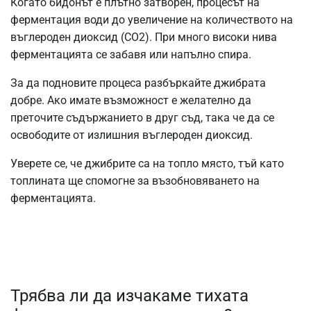
Когато бидонът е плътно затворен, процесът на
ферментация води до увеличение на количеството на
въглероден диоксид (СО2). При много високи нива
ферментацията се забавя или напълно спира.
За да подновите процеса разбъркайте джибрата
добре. Ако имате възможност е желателно да
преточите съдържанието в друг съд, така че да се
освободите от излишния въглероден диоксид.
Уверете се, че джибрите са на топло място, тъй като
топлината ще спомогне за възобновяването на
ферментацията.
Трябва ли да изчакаме тихата