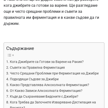
кога джибрите са готови за варене. Ще разгледаме
още и често срещани проблеми и съвети за
правилната им ферментация и в какви съдове да ги
държим.
Съдържание
Кога Джибрите са Готови за Варене на Ракия?
Съвети за Правилна Ферментация
Често Срещани Проблеми при Ферментация на Джибри
Подходящи Съдове за Джибри
Какво Представлява Алкохолната Ферментация?
От Какво Зависи Алкохолната Ферментация?
Къде да Съхраняваме Бидоните с Джибри?
Кога Трябва да Започнете Изваряване-Дестилация на
Ракията?