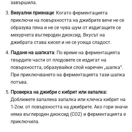
завършила.
Визуални признаци
: Когато ферментацията
приключи на повърхността на джибрите вече не се
образува пяна и не се чува шум от издигащите се
мехурчета въглероден диоксид. Вкусът на
джибрата става кисел и не се усеща сладост.
Падане на шапката
: По време на ферментацията
твърдите части от плодовете се издигат на
повърхността, образувайки слой наречен „шапка“.
При приключването на ферментацията тази шапка
потъва.
Проверка на джибри с кибрит или запалка:
Доближете запалена запалка или клечка кибрит на
1-2см. от повърхността на джибрите. Ако гори значи
няма въглероден диоксид (СО2) и ферментацията е
приключила.