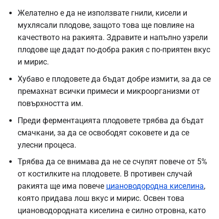
Желателно е да не използвате гнили, кисели и
мухлясали плодове, защото това ще повлияе на
качеството на ракията. Здравите и напълно узрели
плодове ще дадат по-добра ракия с по-приятен вкус
и мирис.
Хубаво е плодовете да бъдат добре измити, за да се
премахнат всички примеси и микроорганизми от
повърхността им.
Преди ферментацията плодовете трябва да бъдат
смачкани, за да се освободят соковете и да се
улесни процеса.
Трябва да се внимава да не се счупят повече от 5%
от костилките на плодовете. В противен случай
ракията ще има повече
циановодородна киселина
,
която придава лош вкус и мирис. Освен това
циановодородната киселина е силно отровна, като