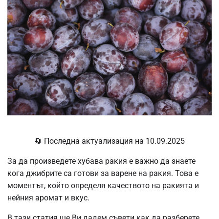
🔄 Последна актуализация на 10.09.2025
За да произведете хубава ракия е важно да знаете
кога джибрите са готови за варене на ракия. Това е
моментът, който определя качеството на ракията и
нейния аромат и вкус.
В тази статия ще Ви дадем съвети как да разберете