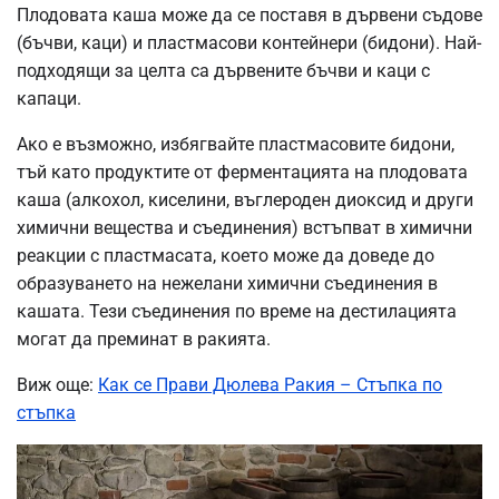
Плодовата каша може да се поставя в дървени съдове
(бъчви, каци) и пластмасови контейнери (бидони). Най-
подходящи за целта са дървените бъчви и каци с
капаци.
Ако е възможно, избягвайте пластмасовите бидони,
тъй като продуктите от ферментацията на плодовата
каша (алкохол, киселини, въглероден диоксид и други
химични вещества и съединения) встъпват в химични
реакции с пластмасата, което може да доведе до
образуването на нежелани химични съединения в
кашата. Тези съединения по време на дестилацията
могат да преминат в ракията.
Виж още:
Как се Прави Дюлева Ракия – Стъпка по
стъпка