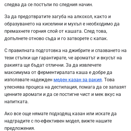
следва да се постъпи по следния начин.
За да предотвратите загуба на алкохол, както и
образуването на киселини и мухъл е необходимо да
премахнете горния слой от кашата. След това,
допълнете отново съда и го затворете с капак.
С правилната подготовка на джибрите и спазването на
тези стъпки ще гарантирате, че ароматът и вкусът на
ракията ще бъдат отлични. За да извлечете
максимума от ферментиралата каша е добре да
използвате надежден
меден казан за ракия
. Това
улеснява процеса на дестилация, помага да се запазят
ценните аромати и да се постигне чист и мек вкус на
напитката.
Ако все още нямате подходящ казан или искате да
надградите с по-ефективен модел, вижте нашите
предложения.