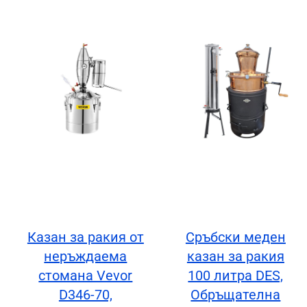
Казан за ракия от
Сръбски меден
неръждаема
казан за ракия
стомана Vevor
100 литра DES,
D346-70,
Обръщателна