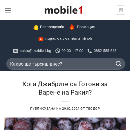
Skip
to
content
Разпродажба
Промоция
Видяно в YouTube и TikTok
sales@mobile1.bg
09:00 - 17:00
0882 555 648
Търсене
за:
Кога Джибрите са Готови за
Варене на Ракия?
ПУБЛИКУВАНА НА
29.02.2024
ОТ
ТЕОДОР