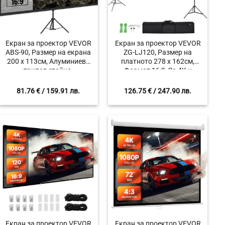
Екран за проектор VEVOR
Екран за проектор VEVOR
ABS-90, Размер на екрана
ZG-LJ120, Размер на
200 x 113см, Алуминиева
платното 278 x 162см,
трипод стойка,
Формат 16:9, За 4K и
Регулируема височина
1080HD прожекция
200-250 см
81.76
€
/ 159.91 лв.
126.75
€
/ 247.90 лв.
Екран за проектор VEVOR
Екран за проектор VEVOR