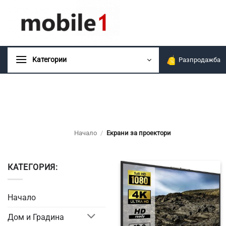
Skip
to
content
Kатегории
Разпродажба
Начало
/
Екрани за проектори
КАТЕГОРИЯ:
Начало
Дом и Градина