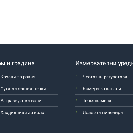
м и градина
Измервателни уред
Казани за ракия
Честотни регулатори
Сухи дизелови печки
Камери за канали
Ултразвукови вани
Термокамери
Хладилници за кола
Лазерни нивелири