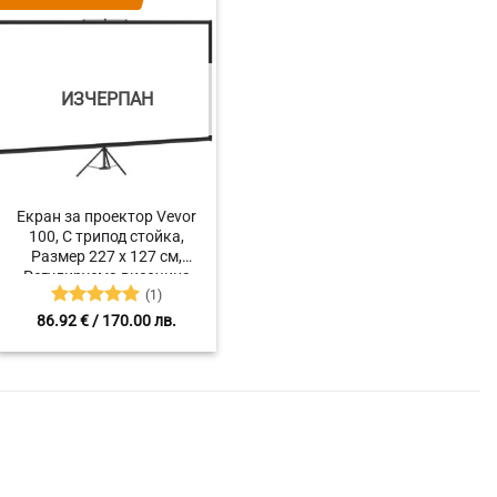
ИЗЧЕРПАН
Екран за проектор Vevor
100, С трипод стойка,
Размер 227 х 127 см,
Регулируема височина
(1)
200-250 см
Оценено с
86.92
€
/ 170.00 лв.
5
от 5