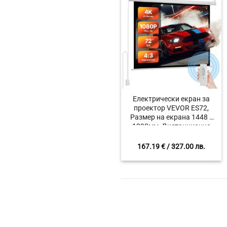
Eлектрически екран за
проектор VEVOR ES72,
Размер на екрана 1448 x
1090мм, Дистанционно
управление, Формат 4:3
167.19
€
/ 327.00 лв.