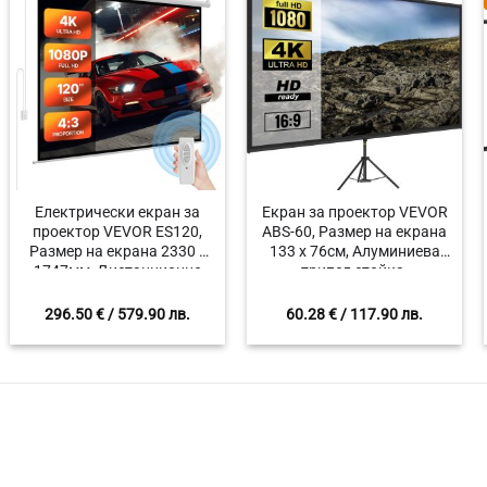
Eлектрически екран за
Екран за проектор VEVOR
проектор VEVOR ES120,
ABS-60, Размер на екрана
Размер на екрана 2330 x
133 x 76см, Алуминиева
1747мм, Дистанционно
трипод стойка,
управление, Формат 4:3
Регулируема височина
200-250 см
296.50
€
/ 579.90 лв.
60.28
€
/ 117.90 лв.