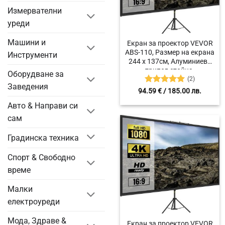
Измервателни
уреди
Машини и
Екран за проектор VEVOR
ABS-110, Размер на екрана
Инструменти
244 x 137см, Алуминиева
трипод стойка,
Оборудване за
(2)
Регулируема височина
Заведения
200-250 см
Оценено с
94.59
€
/ 185.00 лв.
5
от 5
Авто & Направи си
сам
Градинска техника
Спорт & Свободно
време
Малки
електроуреди
Мода, Здраве &
Екран за проектор VEVOR