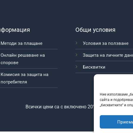
нформация
Общи условия
Методи за плащане
Условия за ползване
Онлайн решаване на
Защита на личните дан
спорове
Бисквитки
Комисия за защита на
потребителя
Ние използваме „би
сайта и подобрява
„бисквитките“ и оп
Всички цени са с включено 20% ДДС
Прием