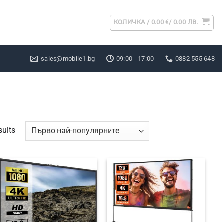
КОЛИЧКА /
0.00
€
/ 0.00 ЛВ.
sales@mobile1.bg
09:00 - 17:00
0882 555 648
Sorted
sults
by
popularity