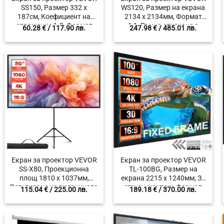
SS150, Размер 332 x
WS120, Размер на екрана
187см, Коефициент на
2134 x 2134мм, Формат
отражение 1.2, Формат
1:1, Ръчно спускане с
60.28
€
/ 117.90 лв.
247.98
€
/ 485.01 лв.
16:9
механизъм
Екран за проектор VEVOR
Екран за проектор VEVOR
SS-X80, Проекционна
TL-100BG, Размер на
площ 1810 x 1037мм,
екрана 2215 x 1240мм, За
Регулиране на височината
стенен монтаж, Формат
115.04
€
/ 225.00 лв.
189.18
€
/ 370.00 лв.
1375-1890мм, Формат 16:9
16:9