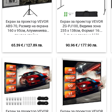
Екран за проектор VEVOR
Екран за проектор VEVOR
ABS-70, Размер на екрана
ZG-PJ100, Видима зона
160 x 95см, Алуминиева
235 x 138см, Формат 16:9,
трипод стойка,
Ъгъл на гледане 160°
Регулируема височина
200-250 см
65.39
€
/ 127.89 лв.
90.96
€
/ 177.90 лв.
Екран за проектор VEVOR
Екран за проектор VEVOR