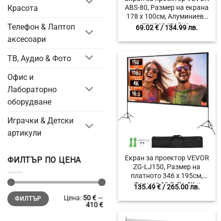
ABS-80, Размер на екрана
Красота
178 x 100см, Алуминиева
трипод стойка,
Телефон & Лаптоп
69.02
€
/ 134.99 лв.
Регулируема височина
аксесоари
200-250 см
ТВ, Аудио & Фото
Офис и
Лабораторно
оборудване
Играчки & Детски
артикули
Екран за проектор VEVOR
ФИЛТЪР ПО ЦЕНА
ZG-LJ150, Размер на
платното 346 x 195см,
Формат 16:9, За 4K и
135.49
€
/ 265.00 лв.
1080HD прожекция
Минимална
Максимална
Цена:
50 €
—
ФИЛТЪР
цена
цена
410 €