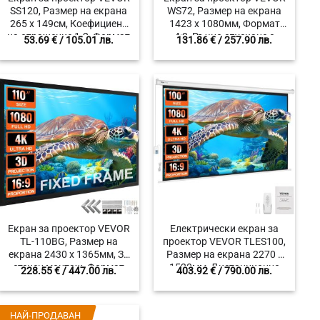
SS120, Размер на екрана
WS72, Размер на екрана
265 x 149см, Коефициент
1423 x 1080мм, Формат
на отражение 1.2, Формат
4:3, Ръчно спускане с
53.69
€
/ 105.01 лв.
131.86
€
/ 257.90 лв.
16:9
механизъм
Екран за проектор VEVOR
Eлектрически екран за
TL-110BG, Размер на
проектор VEVOR TLES100,
екрана 2430 x 1365мм, За
Размер на екрана 2270 x
стенен монтаж, Формат
1520мм, Дистанционно
228.55
€
/ 447.00 лв.
403.92
€
/ 790.00 лв.
16:9
управление, Формат 16:9
НАЙ-ПРОДАВАН