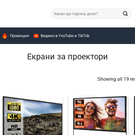
Търсене
за:
Промоция
Видяно в YouTube и TikTok
Екрани за проектори
Showing all 19 re