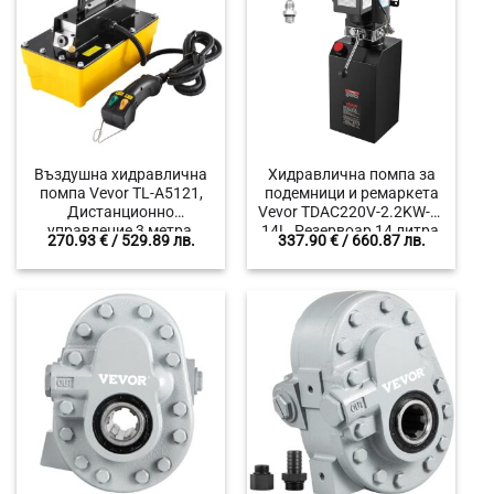
Въздушна хидравлична
Хидравлична помпа за
помпа Vevor TL-A5121,
подемници и ремаркета
Дистанционно
Vevor TDAC220V-2.2KW-D-
управление 3 метра,
14L, Резервоар 14 литра,
270.93
€
/ 529.89 лв.
337.90
€
/ 660.87 лв.
Налягане до 689 bar
22 MPa, Дебит 6.3 L/min