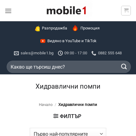
Skip
to
content
Разпродажба
Промоция
Видяно в YouTube и TikTok
sales@mobile1.bg
09:00 - 17:00
0882 555 648
Търсене
за:
Хидравлични помпи
Начало
/
Хидравлични помпи
ФИЛТЪР