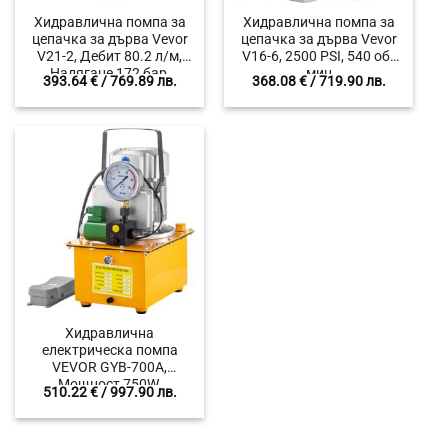
Хидравлична помпа за
Хидравлична помпа за
цепачка за дърва Vevor
цепачка за дърва Vevor
V21-2, Дебит 80.2 л/м,
V16-6, 2500 PSI, 540 об/
Налягане 172 бар,
мин
393.64
€
/ 769.89 лв.
368.08
€
/ 719.90 лв.
Скорост 540 об/м
Хидравлична
електрическа помпа
VEVOR GYB-700A,
Мощност 750W,
510.22
€
/ 997.90 лв.
Капацитет 7 литра,
Налягане до 10152 PSI