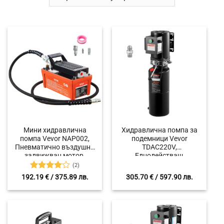
Мини хидравлична
Хидравлична помпа за
помпа Vevor NAP002,
подемници Vevor
Пневматично въздушно
TDAC220V,
задвижван мотор,
Еднодействащ
Крачна
механизъм, Напрежение
(2)
220V
Оценено
192.19
€
/ 375.89 лв.
305.70
€
/ 597.90 лв.
с
4
от 5