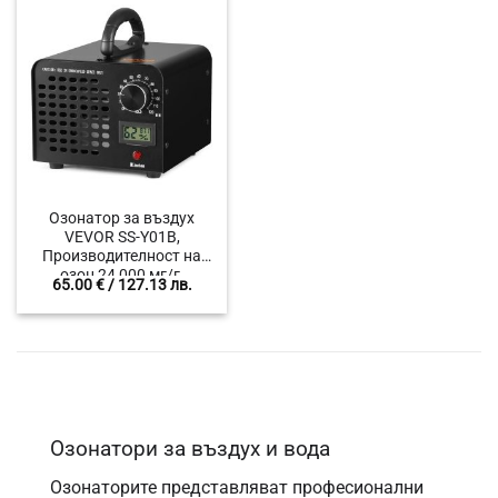
мазета, кухни, сервизни
складове, автомобили,
помещения
каравани
Озонатор за въздух
VEVOR SS-Y01B,
Производителност на
озон 24 000 мг/г,
65.00
€
/ 127.13 лв.
Подходяща площ до 300
m², За автомобили,
хотели, офиси, складове,
сервизи, мазета,
каравани
Озонатори за въздух и вода
Озонаторите представляват професионални