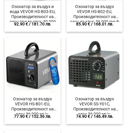
Озонатор за въздух и
Озонатор за въздух
вода VEVOR HS-B03-EU,
VEVOR HS-B02-EU,
Производителност на
Производителност на
озон при въздух: 30 000
озон въздух: 36 000 mg/h
92.90
€
/ 181.70 лв.
85.90
€
/ 168.01 лв.
mg/h и вода: 1000 mg/h,
и вода: 1000 mg/h,
Подходяща площ: до 250
Подходяща площ до 300
m²
m²
Озонатор за въздух
Озонатор за въздух
VEVOR HS-B01-EU,
VEVOR SS-Y01C,
Производителност на
Производителност на
озон 36 000 мг/ч,
озон 36 000 мг/ч,
77.90
€
/ 152.36 лв.
74.90
€
/ 146.49 лв.
Подходяща площ до 300
Подходяща площ до 300
m², За жилища, офиси,
m², За обработка на
автомобили, складове,
жилища, офиси, мазета,