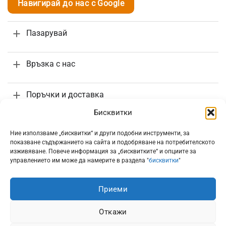
Навигирай до нас с Google
Пазарувай
Връзка с нас
Поръчки и доставка
Бисквитки
Информация
Ние използваме „бисквитки“ и други подобни инструменти, за
показване съдържанието на сайта и подобряване на потребителското
изживяване. Повече информация за „бисквитките“ и опциите за
управлението им може да намерите в раздела "
бисквитки
"
Приеми
Всички цени са с включено 20% ДДС
Откажи