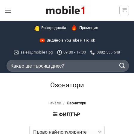
Skip
to
content
Разпродажба
Промоция
Видяно в YouTube и TikTok
sales@mobile1.bg
09:00 - 17:00
0882 555 648
Търсене
за:
Озонатори
Начало
/
Озонатори
ФИЛТЪР