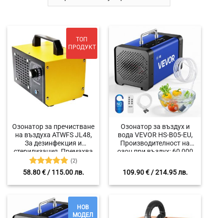
ТОП
ПРОДУКТ
Озонатор за пречистване
Озонатор за въздух и
на въздуха ATWFS JL48,
вода VEVOR HS-B05-EU,
За дезинфекция и
Производителност на
стерилизация, Премахва
озон при въздух: 60 000
вируси и бактерии,
mg/h и вода: 1000 mg/h,
(2)
Генерира до 60 гр. озон
Подходяща площ: до 450
Оценено с
58.80
€
/ 115.00 лв.
109.90
€
/ 214.95 лв.
на час, Захранване 220-
m²
5
от 5
240 V, Мощност 100 W
НОВ
МОДЕЛ