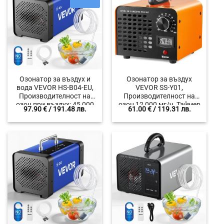
Озонатор за въздух и
Озонатор за въздух
вода VEVOR HS-B04-EU,
VEVOR SS-Y01,
Производителност на
Производителност на
озон при въздух: 45 000
озон 12 000 мг/ч, Таймер
97.90
€
/ 191.48 лв.
61.00
€
/ 119.31 лв.
mg/h и вода: 1000 mg/h,
0-120 минути, За
Подходяща площ: до 350
обработка на жилища,
m²
офиси, мазета, складови
помещения, автомобили,
каравани