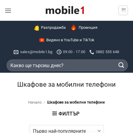
Skip
to
content
Разпродажба
Промоция
Видяно в YouTube и TikTok
sales@mobile1.bg
09:00 - 17:00
0882 555 648
Търсене
за:
Шкафове за мобилни телефони
Начало
/
Шкафове за мобилни телефони
ФИЛТЪР