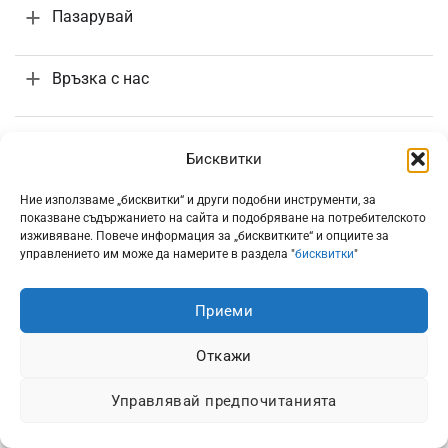
Пазарувай
Връзка с нас
Поръчки и доставка
Бисквитки
Информация
Ние използваме „бисквитки“ и други подобни инструменти, за
показване съдържанието на сайта и подобряване на потребителското
изживяване. Повече информация за „бисквитките“ и опциите за
управлението им може да намерите в раздела "
бисквитки
"
Приеми
Всички цени са с включено 20% ДДС
Откажи
Управлявай предпочитанията