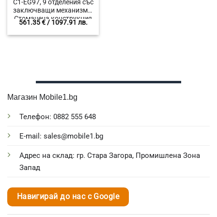
C1-EG97, 9 отделения със
заключващи механизми,
Стоманена конструкция
561.35
€
/ 1097.91 лв.
с висока издръжливост,
Цвят Син
Магазин Mobile1.bg
Телефон: 0882 555 648
E-mail: sales@mobile1.bg
Адрес на склад: гр. Стара Загора, Промишлена Зона
Запад
Навигирай до нас с Google