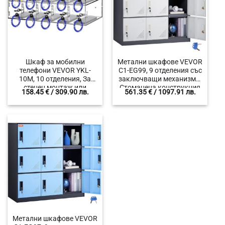
Шкаф за мобилни
Метални шкафове VEVOR
телефони VEVOR YKL-
C1-EG99, 9 отделения със
10M, 10 отделения, За
заключващи механизми,
стенен монтаж или
Стоманена конструкция
158.45
€
/ 309.90 лв.
561.35
€
/ 1097.91 лв.
свободно поставяне,
с висока издръжливост,
Плексиглас с висока
Цвят Бял
устойчивост
Метални шкафове VEVOR