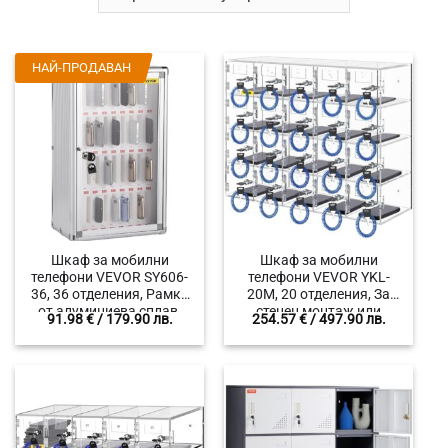
НАЙ-ПРОДАВАН
Шкаф за мобилни
Шкаф за мобилни
телефони VEVOR SY606-
телефони VEVOR YKL-
36, 36 отделения, Рамка
20M, 20 отделения, За
от алуминиева сплав,
стенен монтаж или
91.98
€
/ 179.90 лв.
254.57
€
/ 497.90 лв.
Влагоустойчив и
свободно поставяне,
устойчив на натиск
Плексиглас с висока
дизайн
устойчивост