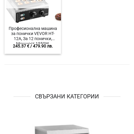
Професионална машина
за понички VEVOR HT-
12A, За 12 понички,
Мощност 1550W,
245.37
€
/ 479.90 лв.
Незалепващо покритие,
Температурен диапазон
50°C – 300°C
СВЪРЗАНИ КАТЕГОРИИ