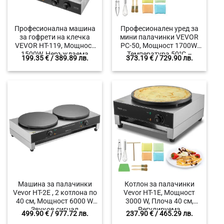
Професионална машина
Професионален уред за
за гофрети на клечка
мини палачинки VEVOR
VEVOR HT-119, Мощност
PC-50, Мощност 1700W,
1500W, Неръждаема
Температура 50°C –
199.35
€
/ 389.89 лв.
373.19
€
/ 729.90 лв.
стомана, Едновременно
300°C, Термоконтрол на
изпичане на до 6 гофрети
две отделни зони
Машина за палачинки
Котлон за палачинки
Vevor HT-2E , 2 котлона по
Vevor HT-1E, Мощност
40 см, Мощност 6000 W,
3000 W, Плоча 40 см,
Звуков сигнал
Регулируема
499.90
€
/ 977.72 лв.
237.90
€
/ 465.29 лв.
температура