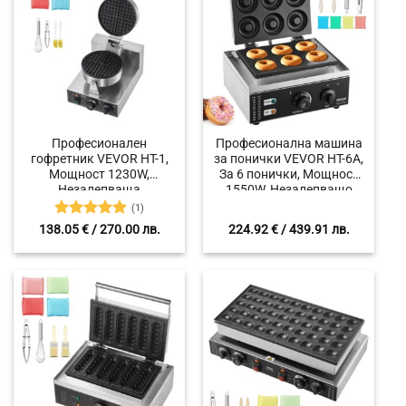
Професионален
Професионална машина
гофретник VEVOR HT-1,
за понички VEVOR HT-6A,
Мощност 1230W,
За 6 понички, Мощност
Незалепваща
1550W, Незалепващо
повърхност,
покритие, Температурен
(1)
Термоконтрол от 50°C до
диапазон 50°C – 300°C
Оценено с
138.05
€
/ 270.00 лв.
224.92
€
/ 439.91 лв.
300°C
5
от 5