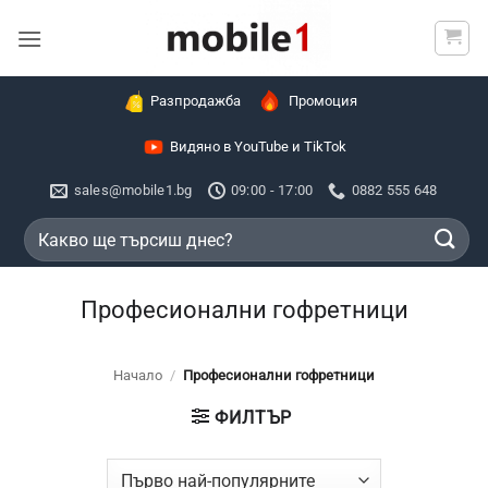
Skip
to
content
Разпродажба
Промоция
Видяно в YouTube и TikTok
sales@mobile1.bg
09:00 - 17:00
0882 555 648
Търсене
за:
Професионални гофретници
Начало
/
Професионални гофретници
ФИЛТЪР