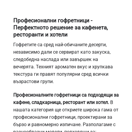
Професионални гофретници -
Перфектното решение за кафенета,
ресторанти и хотели
Гофретите са сред най-обичаните десерти,
независимо дали се сервират като закуска,
следобедна наслада или завършек на
вечерята. Техният ароматен вкус и хрупкава
текстура ги правят популярни сред всички
възрастови групи.
Професионалните гофретници са подходящи за
кафене, сладкарница, ресторант или хотел.
В
нашата категория ще откриете широка гама от
професионални гофретници, проектирани за
бързо и равномерно изпичане. Разполагаме с
разнообразни модели, подходящи за: