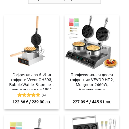
Гофретник за бъбъл
Професионален двоен
гофрети Vevor GH693,
гофретник VEVOR HT-2,
Bubble Waffle, Въртене в
Мощност 2460W,
двете посоки на 180°,
Незалепваща
Таймер, Мощност 1400 W
повърхност,
(4)
Термоконтрол от 50°C до
Оценено с
122.66
€
/ 239.90 лв.
227.99
€
/ 445.91 лв.
300°C
5
от 5