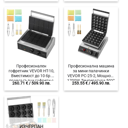
Професионален
Професионална машина
гофретник VEVOR HT-10,
за мини палачинки
Вместимост до 10 бр.
VEVOR PC-25-2, Мощност
правоъгълни гофрети с
1700W, Температура 50°C
260.71
€
/ 509.90 лв.
253.55
€
/ 495.90 лв.
размер 50мм, Мощност
– 300°C, Незалепващо
1550W, Незалепващото
покритие
покритие
ИЗЧЕРПАН