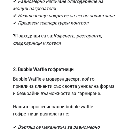
✔
Равномерно изпичане благодарение на
мощни нагреватели
✔
Незалепващо покритие за лесно почистване
✔
Прецизен температурен контрол
?
Подходящи са за:
Кафенета, ресторанти,
сладкарници и хотели
2. Bubble Waffle гофретници
Bubble Waffle е модерен десерт, който
привлича клиенти със своята уникална форма
и безкрайни възможности за гарниране.
Нашите професионални bubble waffle
гофретници разполагат с:
✔
Въртящ се механизъм за равномерно