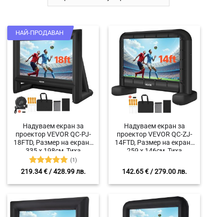
НАЙ-ПРОДАВАН
Надуваем екран за
Надуваем екран за
проектор VEVOR QC-PJ-
проектор VEVOR QC-ZJ-
18FTD, Размер на екрана
14FTD, Размер на екрана
335 x 198см, Тиха
259 x 146см, Тиха
надуваема система,
надуваема система,
(1)
Формат 16:9
Формат 16:9
Оценено с
219.34
€
/ 428.99 лв.
142.65
€
/ 279.00 лв.
5
от 5