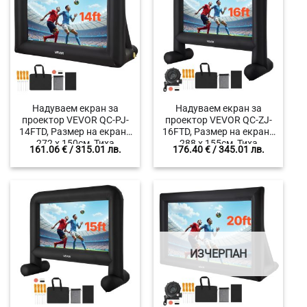
Надуваем екран за
Надуваем екран за
проектор VEVOR QC-PJ-
проектор VEVOR QC-ZJ-
14FTD, Размер на екрана
16FTD, Размер на екрана
272 x 150см, Тиха
288 x 155см, Тиха
161.06
€
/ 315.01 лв.
176.40
€
/ 345.01 лв.
надуваема система,
надуваема система,
Формат 16:9
Формат 16:9
ИЗЧЕРПАН