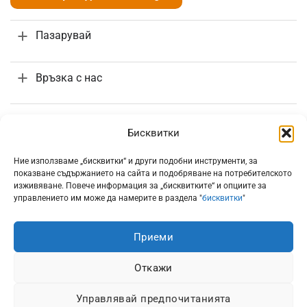
Пазарувай
Връзка с нас
Поръчки и доставка
Бисквитки
Информация
Ние използваме „бисквитки“ и други подобни инструменти, за
показване съдържанието на сайта и подобряване на потребителското
изживяване. Повече информация за „бисквитките“ и опциите за
управлението им може да намерите в раздела "
бисквитки
"
Приеми
Всички цени са с включено 20% ДДС
Откажи
Управлявай предпочитанията