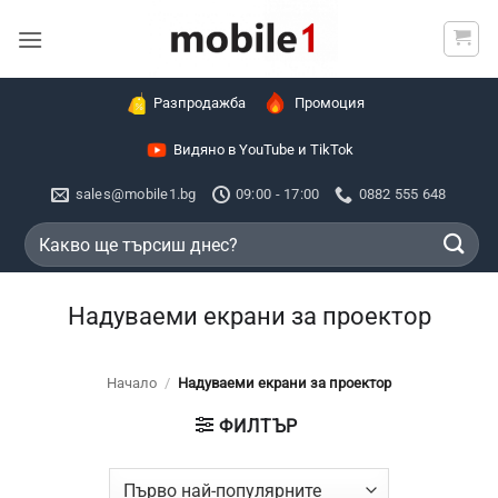
Skip
to
content
Разпродажба
Промоция
Видяно в YouTube и TikTok
sales@mobile1.bg
09:00 - 17:00
0882 555 648
Търсене
за:
Надуваеми екрани за проектор
Начало
/
Надуваеми екрани за проектор
ФИЛТЪР