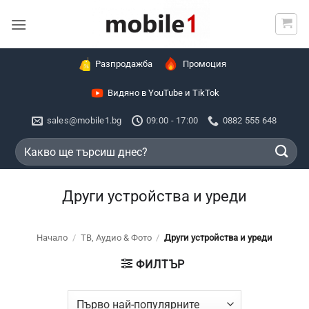
Skip
to
content
Разпродажба
Промоция
Видяно в YouTube и TikTok
sales@mobile1.bg
09:00 - 17:00
0882 555 648
Търсене
за:
Други устройства и уреди
Начало
/
ТВ, Аудио & Фото
/
Други устройства и уреди
ФИЛТЪР