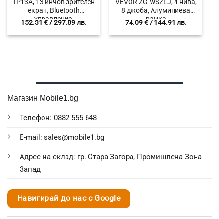
TP13A, 13 инчов зрителен
VEVOR ZG-WSZLJ, 4 нива,
екран, Bluetooth
8 джоба, Алуминиева
управление,
рамка
152.31
€
/ 297.89 лв.
74.09
€
/ 144.91 лв.
Съвместимост с Android
и iOS устройства до 33 см
Магазин Mobile1.bg
Телефон: 0882 555 648
E-mail: sales@mobile1.bg
Адрес на склад: гр. Стара Загора, Промишлена Зона
Запад
Навигирай до нас с Google