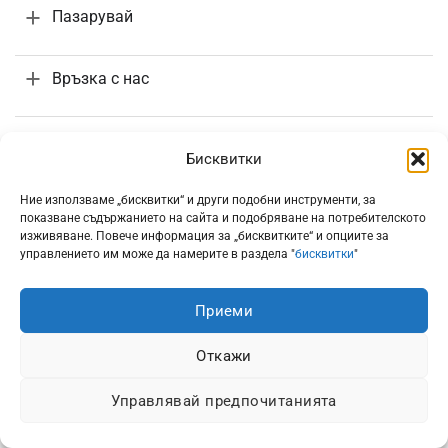
Пазарувай
Връзка с нас
Поръчки и доставка
Бисквитки
Информация
Ние използваме „бисквитки“ и други подобни инструменти, за
показване съдържанието на сайта и подобряване на потребителското
изживяване. Повече информация за „бисквитките“ и опциите за
управлението им може да намерите в раздела "
бисквитки
"
Приеми
Всички цени са с включено 20% ДДС
Откажи
Управлявай предпочитанията