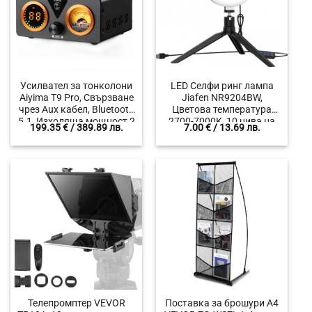
Усилвател за тонколони
LED Селфи ринг лампа
Aiyima T9 Pro, Свързване
Jiafen NR9204BW,
чрез Aux кабел, Bluetooth
Цветова температура
5.1, Изходяща мощност 2
2700-7000K, 10 нива на
199.35
€
/ 389.89 лв.
7.00
€
/ 13.69 лв.
х 100 W(4Ω)
димиране, 3 Режима на
цвят
Телепромптер VEVOR
Поставка за брошури А4