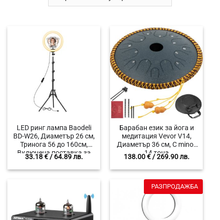
LED ринг лампа Baodeli
Барабан език за йога и
BD-W26, Диаметър 26 см,
медитация Vevor V14,
Тринога 56 до 160см,
Диаметър 36 см, C minor
Включена поставка за
14 тона
33.18
€
/ 64.89 лв.
138.00
€
/ 269.90 лв.
телефон, Подходящ за
видеа в TikTok, Youtube,
Гримиране, Предаване на
живо, Промяна на
РАЗПРОДАЖБА
температурата 2600K-
6000K