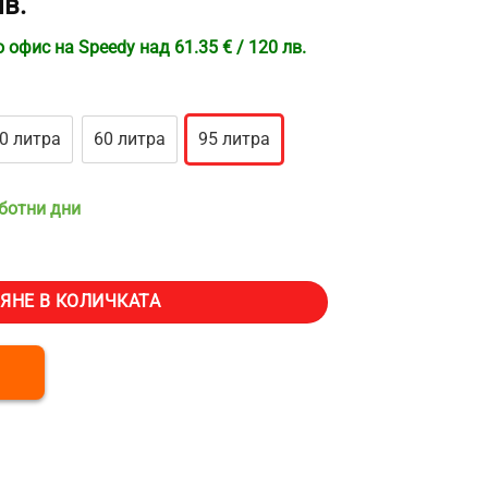
лв.
офис на Speedy над 61.35 € / 120 лв.
0 литра
60 литра
95 литра
аботни дни
мпинг VEVOR MCD95D1, Обем 95 литра, Две зони, Компресорно охлаж
ЯНЕ В КОЛИЧКАТА