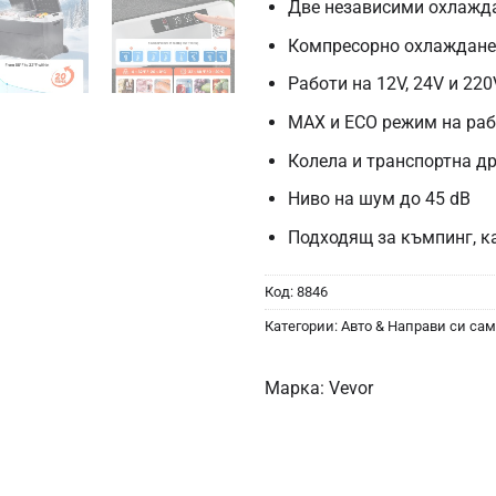
Две независими охлажд
Компресорно охлаждане 
Работи на 12V, 24V и 220
MAX и ECO режим на ра
Колела и транспортна д
Ниво на шум до 45 dB
Подходящ за къмпинг, к
Код:
8846
Категории:
Авто & Направи си сам
Марка:
Vevor