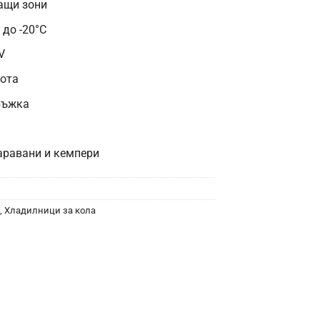
ащи зони
до -20°C
V
бота
ръжка
аравани и кемпери
,
Хладилници за кола