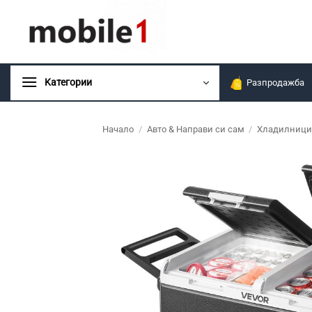
Skip
to
content
Kатегории
Разпродажба
Начало
/
Авто & Направи си сам
/
Хладилници 