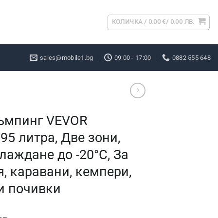
КОЛИЧКА /
0.00
€
/ 0.00 ЛВ.
sales@mobile1.bg
09:00 - 17:00
0882 555 648
къмпинг VEVOR
5 литра, Две зони,
аждане до -20°C, За
, каравани, кемпери,
и почивки