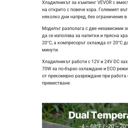
Хладилникът за къмпинг VEVOR с вмести
на открито с повече хора. Големият въ
няколко дни напред, без ограничение в
Моделът разполага с две независими з
да се използва за напитки и прясна хра
20°C, а компресорът охлажда от 20°C д
минути.
Хладилникът работи с 12V и 24V DC за
70W за по-бързо охлаждане и ECO режи
от прекомерно разреждане при работа с
преместване.