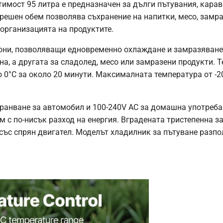
мост 95 литра е предназначен за дълги пътувания, карава
трешен обем позволява съхранение на напитки, месо, замра
 организацията на продуктите.
они, позволяващи едновременно охлаждане и замразяване.
на, а другата за сладолед, месо или замразени продукти. 
о 0°C за около 20 минути. Максималната температура от -2
хранване за автомобил и 100-240V AC за домашна употреб
м с по-нисък разход на енергия. Вградената тристепенна 
ъс спрян двигател. Моделът хладилник за пътуване разпол