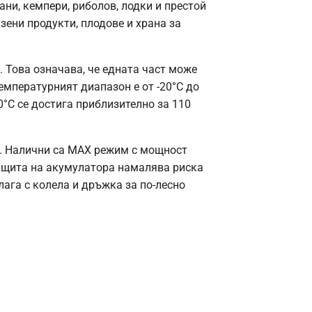
ни, кемпери, риболов, лодки и престой
зени продукти, плодове и храна за
 Това означава, че едната част може
Температурният диапазон е от -20°C до
0°C се достига приблизително за 110
а. Налични са MAX режим с мощност
защита на акумулатора намалява риска
ага с колела и дръжка за по-лесно