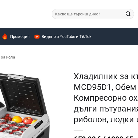
Търсене
за:
Промоция
Видяно в YouTube и TikTok
за кола
Хладилник за 
MCD95D1, Обем 9
Компресорно охл
дълги пътувания
риболов, лодки 