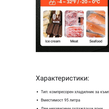
Характеристики:
Тип: компресорен хладилник за към
Вместимост 95 литра
Две независими охлаждащи зони