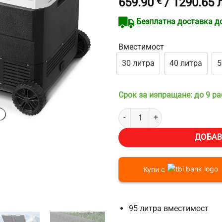
659.90
€
/ 1290.65 
Безплатна доставка до 
Вместимост
30 литра
40 литра
5
Срок за изпращане: до 9 р
количество за Хладилник за къ
ДОБАВ
Купи с
95 литра вместимост