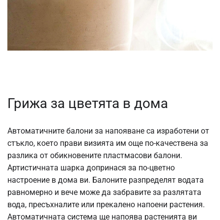
Грижа за цветята в дома
Автоматичните балони за напояване са изработени от
стъкло, което прави визията им още по-качествена за
разлика от обикновените пластмасови балони.
Артистичната шарка допринася за по-цветно
настроение в дома ви. Балоните разпределят водата
равномерно и вече може да забравите за разлятата
вода, пресъхналите или прекалено напоени растения.
Автоматичната система ще напоява растенията ви