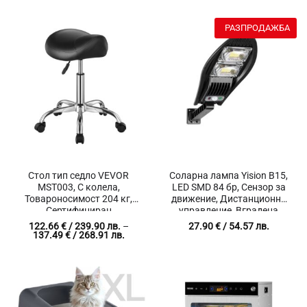
метра, Час, Дата, Година,
високоплътна пяна
Аларма
РАЗПРОДАЖБА
Стол тип седло VEVOR
Соларна лампа Yision B15,
MST003, С колела,
LED SMD 84 бр, Сензор за
Товароносимост 204 кг,
движение, Дистанционно
Сертифициран
управление, Вградена
трисекционен амортисьор
батерия 1500 mAh,
122.66
€
/ 239.90 лв.
–
27.90
€
/ 54.57 лв.
Мощност 40 W, Яркост
Price
137.49
€
/ 268.91 лв.
range:
1060 lm, Автоматични
122.66 €
режими на работа,
/
Цветова температура
239.90 лв.
through
5200K, Монтаж на открито
137.49 €
IP65
/
268.91 лв.