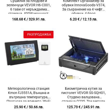
Сушилня за плодове и
Комплект Органайзер за
зеленчуци VEVOR H6-C001,
обувки InnovaGoods-V374,
6 тави от неръждаема
За съхранение на 4 чифта
стомана, 400W мощност,
обувки, 4 броя
Температурен диапазон
168.68
€
/ 329.91 лв.
6.20
€
/ 12.13 лв.
30°C до 90°C
РАЗПРОДАЖБА
Метеорологична станция
Биометрична кутия за
Kmon FJ3551A, Външна и
пистолет VEVOR SS-SQH01,
вътрешна температура,
Студено валцована
Прогноза за времето, Wi-Fi,
стомана Q235, Три метода
Влажност, LCD дисплей,
за отключване,
25.90
€
/ 50.66 лв.
125.73
€
/ 245.91 лв.
Touch Screen, Обхват 60
Вътрешност от