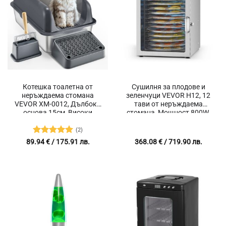
Котешка тоалетна от
Сушилня за плодове и
неръждаема стомана
зеленчуци VEVOR H12, 12
VEVOR XM-0012, Дълбока
тави от неръждаема
основа 15см, Високи
стомана, Мощност 800W,
страни 16.2см
Температурен диапазон
30°C до 90°C
(2)
Оценено с
89.94
€
/ 175.91 лв.
368.08
€
/ 719.90 лв.
5
от 5