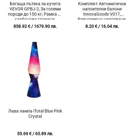
Бягаща пътека за кучета
Комплект Автоматични
VEVOR GPBJ-2, За големи
напоителни балони
породи до 150 кг, Рамка от
InnovaGoods V017,
карбонова стомана,
Равномерно напояване,
Задвижване без
Поливане до 14 дни, 2 броя
858.92
€
/ 1679.90 лв.
8.20
€
/ 16.04 лв.
електричество
Лава лампа iTotal Blue Pink
Crystal
33.69
€
/ 65.89 лв.