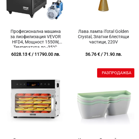
Професионална машина
Лава лампа iTotal Golden
за лиофилизация VEVOR
Crystal, Златни блестящи
HFD4, Мощност 1550W,
частици, 220V
Температура до -35°C,
Вместимост до 6 кг
6028.13
€
/ 11790.00 лв.
36.76
€
/ 71.90 лв.
РАЗПРОДАЖБА