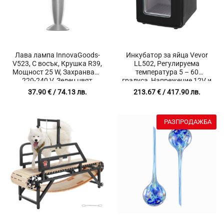
Лава лампа InnovaGoods-
Инкубатор за яйца Vevor
V523, С восък, Крушка R39,
LL502, Регулируема
Мощност 25 W, Захранване
температура 5 – 60
220-240 V, Зелен цвят
градуса, Напрежение 12V и
220V, Отопление и
37.90
€
/ 74.13 лв.
213.67
€
/ 417.90 лв.
охлаждане
РАЗПРОДАЖБА