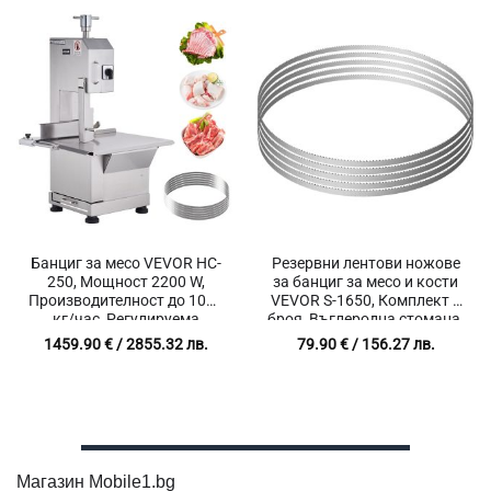
Банциг за месо VEVOR HC-
Резервни лентови ножове
250, Мощност 2200 W,
за банциг за месо и кости
Производителност до 1000
VEVOR S-1650, Комплект 5
кг/час, Регулируема
броя, Въглеродна стомана,
дебелина на рязане 0 –
Дължина 1650 мм,
1459.90
€
/ 2855.32 лв.
79.90
€
/ 156.27 лв.
180 мм
Ширина 16 мм
Магазин Mobile1.bg