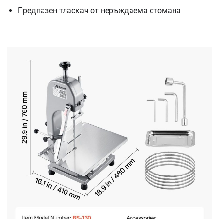
Предпазен тласкач от неръждаема стомана