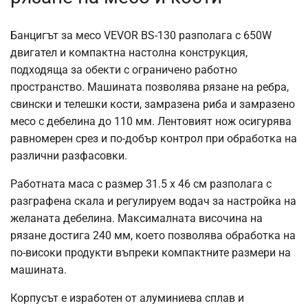
Банцигът за месо VEVOR BS-130 разполага с 650W
двигател и компактна настолна конструкция,
подходяща за обекти с ограничено работно
пространство. Машината позволява рязане на ребра,
свински и телешки кости, замразена риба и замразено
месо с дебелина до 110 мм. Лентовият нож осигурява
равномерен срез и по-добър контрол при обработка на
различни разфасовки.
Работната маса с размер 31.5 x 46 см разполага с
разграфена скала и регулируем водач за настройка на
желаната дебелина. Максималната височина на
рязане достига 240 мм, което позволява обработка на
по-високи продукти въпреки компактните размери на
машината.
Корпусът е изработен от алуминиева сплав и