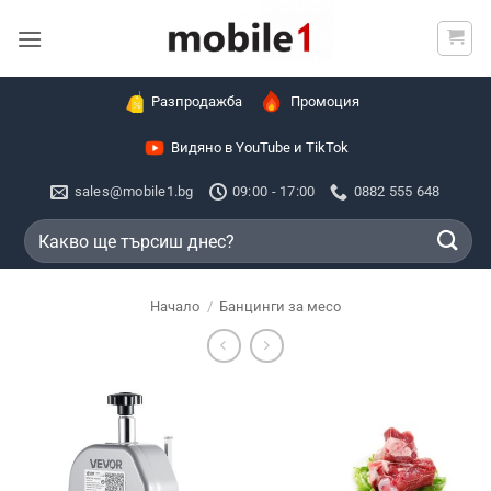
Skip
to
content
Разпродажба
Промоция
Видяно в YouTube и TikTok
sales@mobile1.bg
09:00 - 17:00
0882 555 648
Търсене
за:
Начало
/
Банцинги за месо