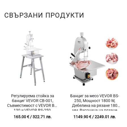
СВЪРЗАНИ ПРОДУКТИ
Регулируема стойка за
Банциг за месо VEVOR BS-
банциг VEVOR CB-001,
250, Мощност 1800 W,
Съвместимост с VEVOR BS-
Дебелина на рязане 180
130 и VEVOR BS-250,
мм, Височина на рязане
Регулируема височина 550
250 мм
165.00
€
/ 322.71 лв.
1149.90
€
/ 2249.01 лв.
– 850 мм