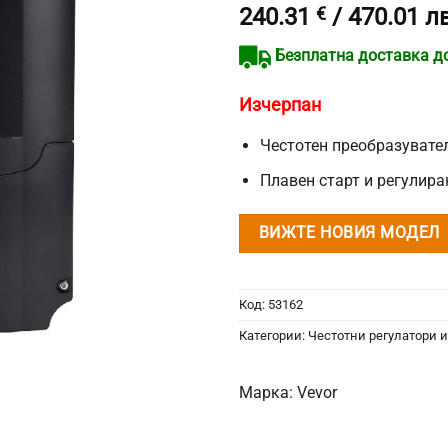
240.31
€
/ 470.01 лв
от 5,
базирано
на
Безплатна доставка до 
потребителски
оценки
Изчерпан
Честотен преобразувател
Плавен старт и регулира
ВИЖТЕ НОВИЯ МОДЕЛ
Код:
53162
Категории:
Честотни регулатори 
Марка:
Vevor