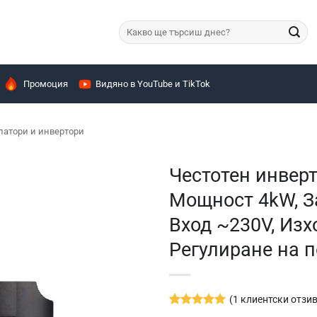
Търсене
за:
Промоция
Видяно в YouTube и TikTok
латори и инвертори
Честотен инверто
Мощност 4kW, З
Вход ~230V, Изхо
Регулиране на 
(
1
клиентски отзив
Оценен
1
5