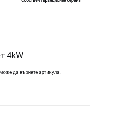
Собствен гаранционен сервиз
ст 4kW
 може да върнете артикула.