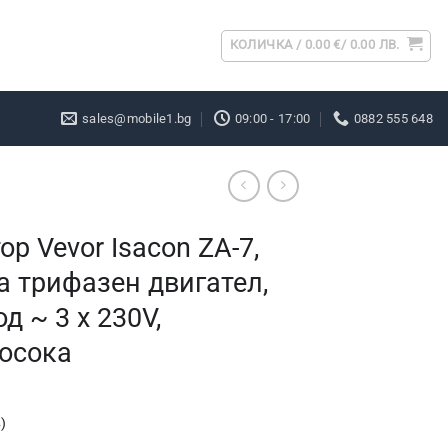
КОЛИЧКА /
0.00
€
/ 0.00 ЛВ.
sales@mobile1.bg
09:00 - 17:00
0882 555 648
р Vevor Isacon ZA-7,
а трифазен двигател,
д ~ 3 x 230V,
посока
)