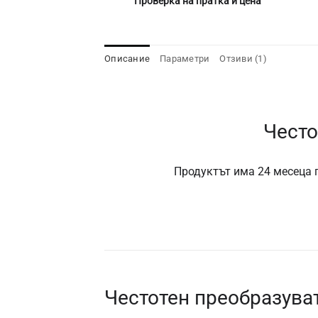
Проверка на пратка и цена
Описание
Параметри
Отзиви (1)
Често
Продуктът има 24 месеца г
Честотен преобразува