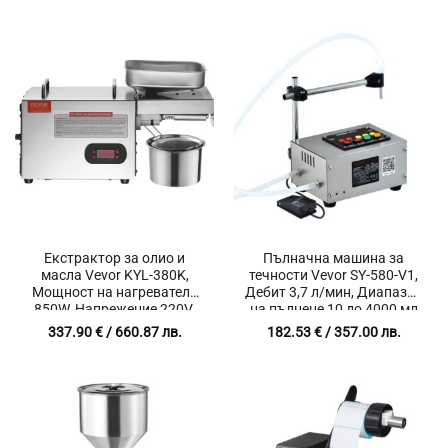
мм
Екстрактор за олио и
Пълначна машина за
масла Vevor KYL-380K,
течности Vevor SY-580-V1,
Мощност на нагревателя
Дебит 3,7 л/мин, Диапазон
850W, Напрежение 220V,
на пълнене 10 до 4000 мл
SUS304 неръждаема
337.90
€
/ 660.87 лв.
182.53
€
/ 357.00 лв.
стомана