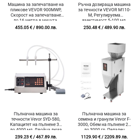
Машина за запечатване на
Ръчна дозираща машина
пликове VEVOR 900MWP,
за течности VEVOR M110-
Скорост на запечатване
M, Регулируема
до 16 метра в минута,
вместимост 5-100 мл,
Ширина на запечатване от
Анти-капкова система,
455.05
€
/ 890.00 лв.
250.48
€
/ 489.90 лв.
6 до 12 мм, За пликове с
Неръждаема стомана
дебелина 0.02 до 0.8 мм
Пълначна машина за
Пълначна машина за
течности Vevor SYD-580,
семена и гранули Vevor F-
Капацитет на пълнене 30
3000, Обем на пълнене 20
до 4000 мл, Двойна дюза
до 3000 гр, Педален
превключвател
239.23
€
/ 467.89 лв.
1129.90
€
/ 2209.89 лв.