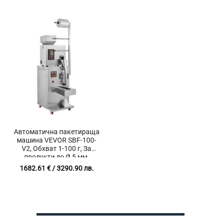
Автоматична пакетираща
машина VEVOR SBF-100-
V2, Обхват 1-100 г, За
продукти до Ø 5 мм,
Неръждаема стомана,
1682.61
€
/ 3290.90 лв.
Двойна вибрационна
система