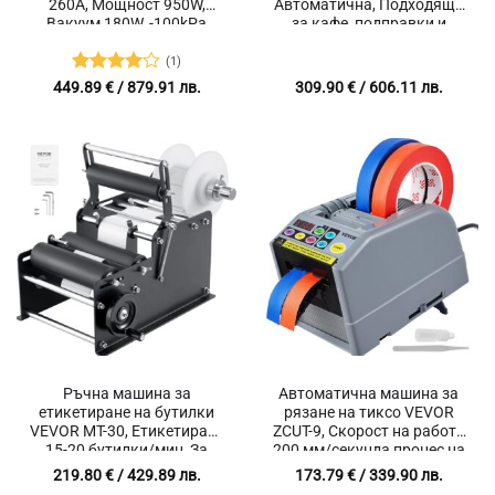
260A, Мощност 950W,
Автоматична, Подходяща
Вакуум 180W, -100kPa
за кафе, подправки и
други.
(1)
Оценено
449.89
€
/ 879.91 лв.
309.90
€
/ 606.11 лв.
с
4
от 5
Ръчна машина за
Автоматична машина за
етикетиране на бутилки
рязане на тиксо VEVOR
VEVOR MT-30, Етикетиране
ZCUT-9, Скорост на работа
15-20 бутилки/мин, За
200 мм/секунда процес на
бутилки с диаметър 2-12
рязане, Максимален
219.80
€
/ 429.89 лв.
173.79
€
/ 339.90 лв.
см
диаметър на лентата 300