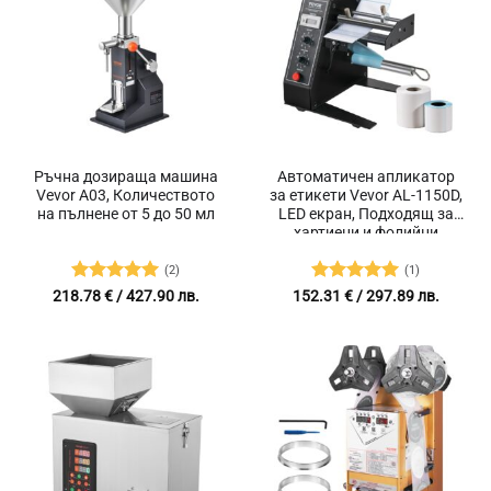
Ръчна дозираща машина
Автоматичен апликатор
Vevor A03, Количеството
за етикети Vevor AL-1150D,
на пълнене от 5 до 50 мл
LED екран, Подходящ за
хартиени и фолийни
етикети, Регулируема
скорост и дължина на
(2)
(1)
етикета
Оценено с
Оценено с
218.78
€
/ 427.90 лв.
152.31
€
/ 297.89 лв.
5
от 5
5
от 5