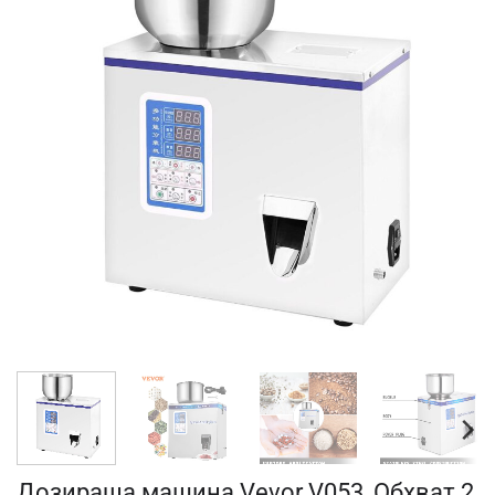
Дозираща машина Vevor V053, Обхват 2