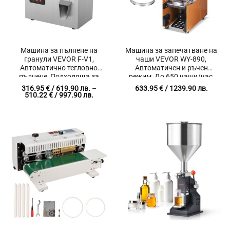
Машина за пълнене на
Машина за запечатване на
гранули VEVOR F-V1,
чаши VEVOR WY-890,
Автоматично тегловно
Автоматичен и ръчен
пълнене, Подходяща за
режим, До 650 чаши/час,
брашно, чай, семена,
Съвместимост с чаши с
316.95
€
/ 619.90 лв.
–
633.95
€
/ 1239.90 лв.
зърна, подправки, пудри и
диаметър 90 и 95 мм
Price
510.22
€
/ 997.90 лв.
range:
други
316.95 €
/
619.90 лв.
through
510.22 €
/
997.90 лв.