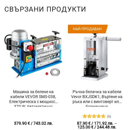
СВЪРЗАНИ ПРОДУКТИ
НАЙ-ПРОДАВАН
Машина за белене на
Ръчна белачка за кабели
кабели VEVOR SMS-038,
Vevor BXJSDK1, Въртене на
Електрическа с мощност
ръка или с винтоверт или
370 W, Автоматично
бормашина
подаване, За кабели от
Ø1.5 до 38 mm
(6)
Оценено
379.90
€
/ 743.02 лв.
87.90
€
/ 171.92 лв.
–
Price
125.00
€
/ 244.48 лв.
с
4.67
от