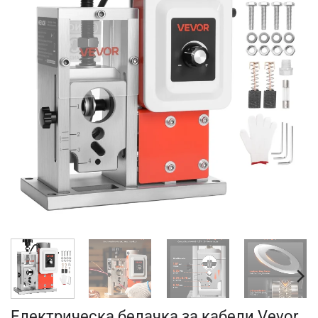
Електрическа белачка за кабели Vevor