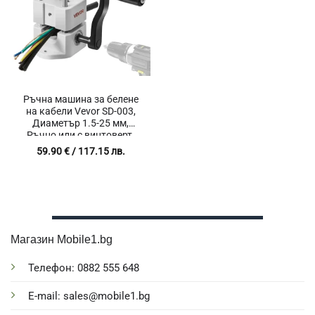
Ръчна машина за белене
на кабели Vevor SD-003,
Диаметър 1.5-25 мм,
Ръчно или с винтоверт,
Малка и преносима
59.90
€
/ 117.15 лв.
Магазин Mobile1.bg
Телефон: 0882 555 648
E-mail: sales@mobile1.bg