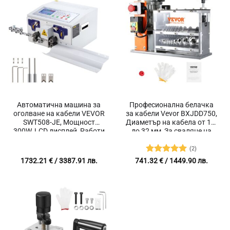
Автоматична машина за
Професионална белачка
оголване на кабели VEVOR
за кабели Vevor BXJDD750,
SWT508-JE, Мощност
Диаметър на кабела от 1.5
300W, LCD дисплей, Работи
до 32 мм, За сваляне на
с кабели от 0.1 до 8 мм²
изолацията на
употребявани кабели
(2)
Оценено с
1732.21
€
/ 3387.91 лв.
741.32
€
/ 1449.90 лв.
5
от 5