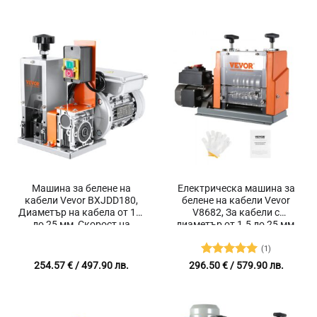
range:
5
87.90 €
/
171.92 
throug
125.00 
/
244.48 
Машина за белене на
Електрическа машина за
кабели Vevor BXJDD180,
белене на кабели Vevor
Диаметър на кабела от 1.5
V8682, За кабели с
до 25 мм, Скорост на
диаметър от 1.5 до 25 мм,
белене 18 метра/минута
За сваляне на изолацията
(1)
Оценено с
254.57
€
/ 497.90 лв.
296.50
€
/ 579.90 лв.
5
от 5