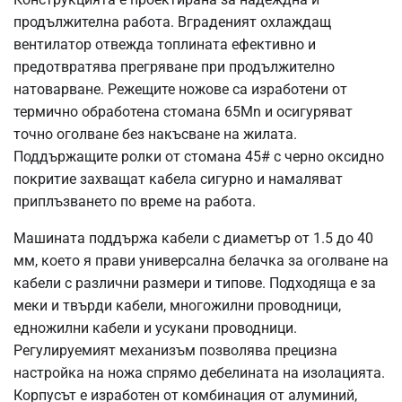
продължителна работа. Вграденият охлаждащ
вентилатор отвежда топлината ефективно и
предотвратява прегряване при продължително
натоварване. Режещите ножове са изработени от
термично обработена стомана 65Mn и осигуряват
точно оголване без накъсване на жилата.
Поддържащите ролки от стомана 45# с черно оксидно
покритие захващат кабела сигурно и намаляват
приплъзването по време на работа.
Машината поддържа кабели с диаметър от 1.5 до 40
мм, което я прави универсална белачка за оголване на
кабели с различни размери и типове. Подходяща е за
меки и твърди кабели, многожилни проводници,
едножилни кабели и усукани проводници.
Регулируемият механизъм позволява прецизна
настройка на ножа спрямо дебелината на изолацията.
Корпусът е изработен от комбинация от алуминий,