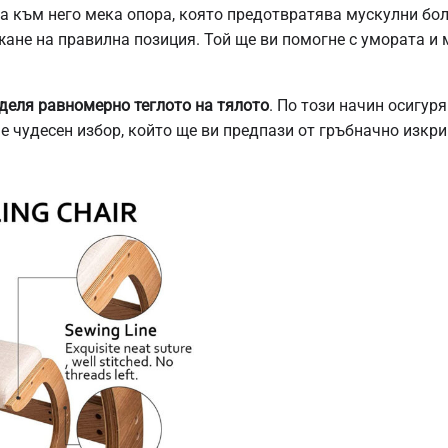
а към него мека опора, която предотвратява мускулни бол
ане на правилна позиция. Той ще ви помогне с умората и м
деля равномерно теглото на тялото
. По този начин осигур
е чудесен избор, който ще ви предпази от гръбначно изкри