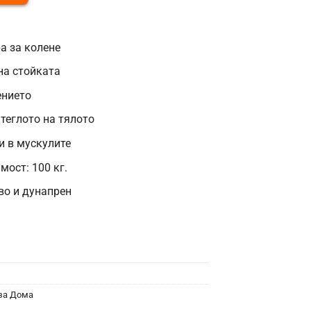
а за колене
на стойката
нието
теглото на тялото
и в мускулите
ост: 100 кг.
во и дунапрен
за Дома