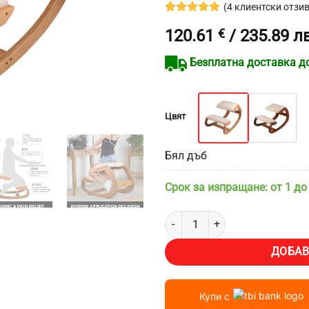
(
4
клиентски отзив
Оценен
4
5
120.61
€
/ 235.89 лв
от 5,
базирано
на
Безплатна доставка до 
потребителски
оценки
Цвят
Бял дъб
Срок за изпращане: от 1 до
количество за Ергономичен сто
ДОБАВ
Купи с