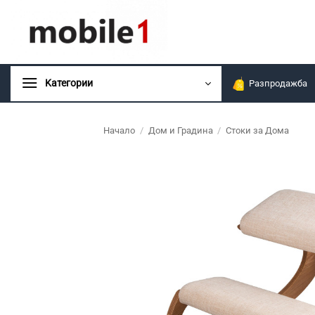
Skip
to
content
Kатегории
Разпродажба
Начало
/
Дом и Градина
/
Стоки за Дома