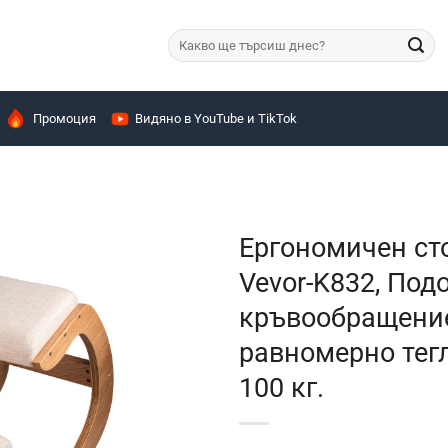
Търсене
за:
Промоция
Видяно в YouTube и TikTok
Ергономичен сто
Vevor-K832, Под
кръвообращение
равномерно тег
100 кг.