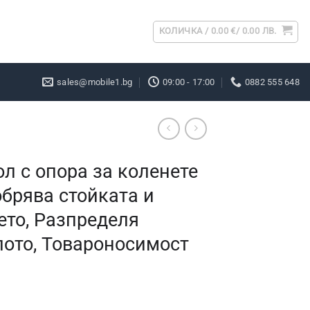
КОЛИЧКА /
0.00
€
/ 0.00 ЛВ.
sales@mobile1.bg
09:00 - 17:00
0882 555 648
л с опора за коленете
обрява стойката и
то, Разпределя
лото, Товароносимост