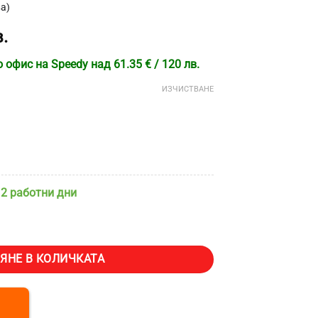
а)
.
офис на Speedy над 61.35 € / 120 лв.
ИЗЧИСТВАНЕ
 2 работни дни
л с опора за коленете Vevor-K832, Подобрява стойката и кръвообр
ЯНЕ В КОЛИЧКАТА