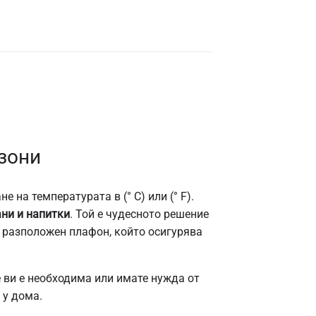
зони
 на температурата в (° C) или (° F).
ани и напитки
. Той е чудесното решение
е разположен плафон, който осигурява
е ви е необходима или имате нужда от
 у дома.