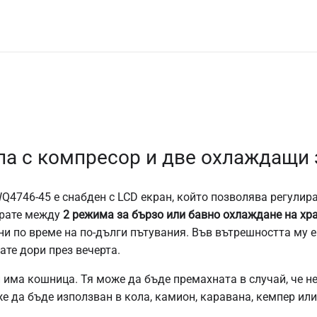
ла с компресор и две охлаждащи 
4746-45 е снабден с LCD екран, който позволява регулиране
ирате между
2 режима за бързо или бавно охлаждане на хр
ни по време на по-дълги пътувания. Във вътрешността му 
те дори през вечерта.
 има кошница. Тя може да бъде премахната в случай, че н
 да бъде използван в кола, камион, каравана, кемпер или