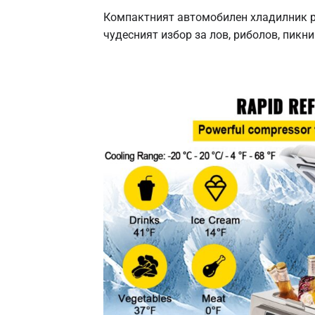
Компактният автомобилен хладилник 
чудесният избор за лов, риболов, пикн