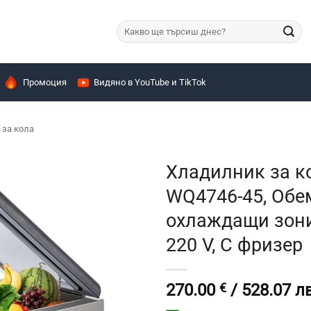
Търсене
за:
Промоция
Видяно в YouTube и TikTok
за кола
Хладилник за к
WQ4746-45, Обем
охлаждащи зони
220 V, С фризер
270.00
€
/ 528.07 лв