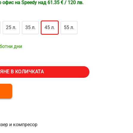
офис на Speedy над 61.35 € / 120 лв.
25 л.
35 л.
45 л.
55 л.
аботни дни
ла с компресор VEVOR WQ4746-45, Обем 45 литра, Две охлаждащи зон
ЯНЕ В КОЛИЧКАТА
изер и компресор