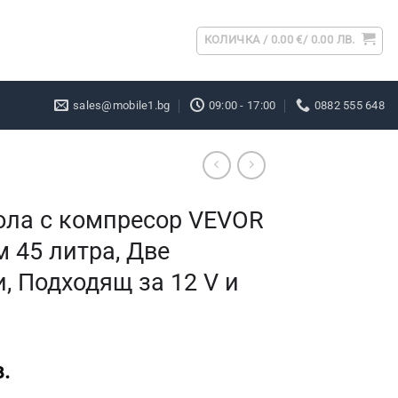
КОЛИЧКА /
0.00
€
/ 0.00 ЛВ.
sales@mobile1.bg
09:00 - 17:00
0882 555 648
ола с компресор VEVOR
 45 литра, Две
, Подходящ за 12 V и
.