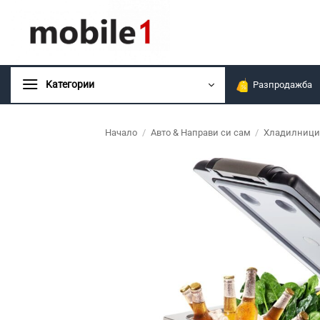
Skip
to
content
Kатегории
Разпродажба
Начало
/
Авто & Направи си сам
/
Хладилници 