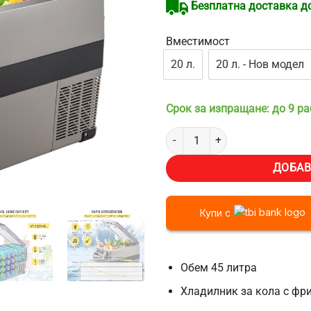
Безплатна доставка до 
Вместимост
20 л.
20 л. - Нов модел
Срок за изпращане: до 9 р
количество за Хладилник за ко
ДОБАВ
Купи с
Обем 45 литра
Хладилник за кола с фр