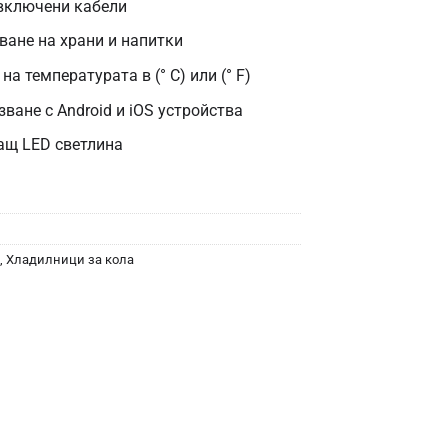
 включени кабели
ване на храни и напитки
на температурата в (° C) или (° F)
ване с Android и iOS устройства
ащ LED светлина
,
Хладилници за кола