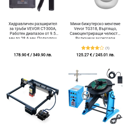
Хидравличен разширител
Мини бижутерско менгеме
за тръби VEVOR CT-300A,
Vevor TG318, Въртящо,
Работен диапазон от 9.5
Самоцентриращи челюсти,
мм до 28.6 мм, Подходящ
Включени аксесоари
за мед, алуминий, месинг,
мека стомана, титан
(1)
Оценено
178.90
€
/ 349.90 лв.
125.27
€
/ 245.01 лв.
с
4
от 5