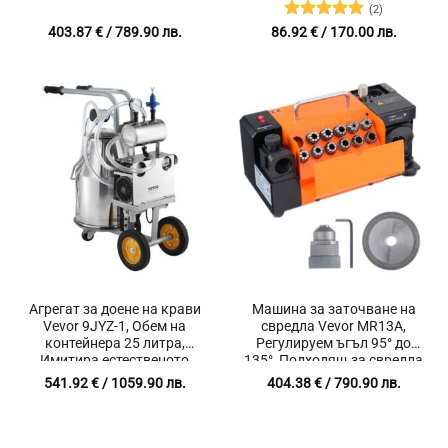
MPa
(2)
Оценено с
403.87
€
/ 789.90 лв.
86.92
€
/ 170.00 лв.
5
от 5
Агрегат за доене на крави
Машина за заточване на
Vevor 9JYZ-1, Обем на
свредла Vevor MR13А,
контейнера 25 литра,
Регулируем ъгъл 95° до
Имитира естественото
135°, Подходящ за свредла
сучене на теле
с диаметър φ3- φ13
541.92
€
/ 1059.90 лв.
404.38
€
/ 790.90 лв.