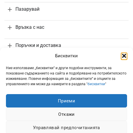
Пазарувай
Връзка с нас
Поръчки и доставка
Бисквитки
Информация
Ние използваме „бисквитки“ и други подобни инструменти, за
показване съдържанието на сайта и подобряване на потребителското
изживяване. Повече информация за „бисквитките“ и опциите за
управлението им може да намерите в раздела "
бисквитки
"
Приеми
Всички цени са с включено 20% ДДС
Откажи
Управлявай предпочитанията