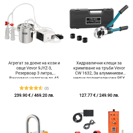
Агрегат за доене на кози и
Хидравлични клещи за
овце Vevor 9JYZ-3,
кримпване на тръби Vevor
Резервоар 3 литра,
CW 1632, За алуминиеви
Вакуумно налягане до 45
медни полиетиленови PEX
kPa
и PB тръби, Сила 8 тона
(2)
Оценено
239.90
€
/ 469.20 лв.
127.77
€
/ 249.90 лв.
с
4.5
от
5