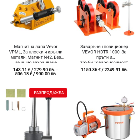
Магнитна лапа Vevor
Заваръчен позиционер
VPML, За плоски и кръгли
VEVOR HDTR-1000, За
метали, Магнит N42, Без
пръти и
външно захранване
тръби,Товароносимост
1000 кг, Скорост на
143.11
€
/ 279.90 лв.
–
1150.36
€
/ 2249.91 лв.
въртене от 80 до 1600 мм в
Price
506.18
€
/ 990.00 лв.
range:
минута
143.11 €
/
279.90 лв.
РАЗПРОДАЖБА
through
506.18 €
/
990.00 лв.