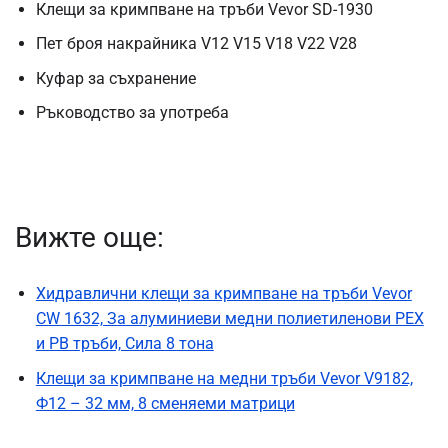
Клещи за кримпване на тръби Vevor SD-1930
Пет броя накрайника V12 V15 V18 V22 V28
Куфар за съхранение
Ръководство за употреба
Вижте още:
Хидравлични клещи за кримпване на тръби Vevor
CW 1632, За алуминиеви медни полиетиленови PEX
и PB тръби, Сила 8 тона
Клещи за кримпване на медни тръби Vevor V9182,
Ф12 – 32 мм, 8 сменяеми матрици