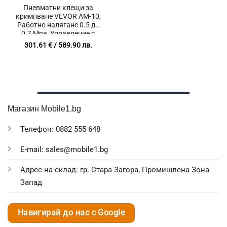
Пневматни клещи за
кримпване VEVOR AM-10,
Работно налягане 0.5 до
0.7 Mpa, Управление с
крачен педал, CE
301.61
€
/ 589.90 лв.
сертификат
Магазин Mobile1.bg
Телефон: 0882 555 648
E-mail: sales@mobile1.bg
Адрес на склад: гр. Стара Загора, Промишлена Зона
Запад
Навигирай до нас с Google