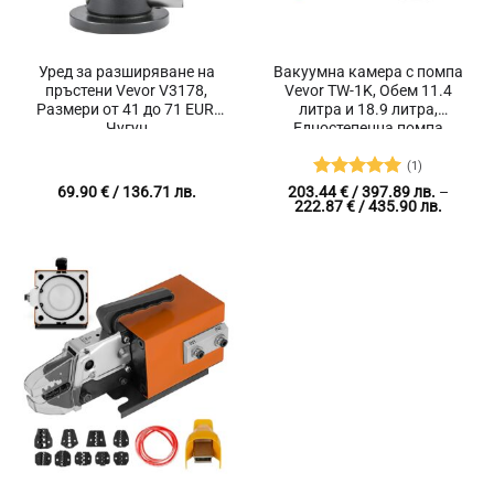
Уред за разширяване на
Вакуумна камера с помпа
пръстени Vevor V3178,
Vevor TW-1K, Обем 11.4
Размери от 41 до 71 EUR,
литра и 18.9 литра,
Чугун
Едностепенна помпа
(1)
Оценено с
69.90
€
/ 136.71 лв.
203.44
€
/ 397.89 лв.
–
Price
222.87
€
/ 435.90 лв.
5
от 5
range:
203.44 
/
397.89 
throug
222.87 
/
435.90 