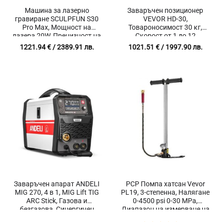
Машина за лазерно
Заваръчен позиционер
гравиране SCULPFUN S30
VEVOR HD-30,
Pro Max, Мощност на
Товароносимост 30 кг,
лазера 20W, Прецизност на
Скорост от 1 до 12
гравиране до 0.005 мм,
оборота в минута, Педал
1221.94
€
/ 2389.91 лв.
1021.51
€
/ 1997.90 лв.
Работна зона 410×400 мм
за управление на
въртенето
Заваръчен апарат ANDELI
PCP Помпа хатсан Vevor
MIG 270, 4 в 1, MIG Lift TIG
PL19, 3-степенна, Налягане
ARC Stick, Газова и
0-4500 psi 0-30 MPa,
безгазова, Синергичен
Диапазон на измерване на
мултипроцесен инвертор
налягането 0-6000 psi 0-40