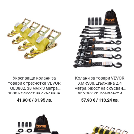
Укрепващи колани за
Колани за товари VEVOR
товари с тресчотка VEVOR
XMRS38, Дължина 2.4
QL3802, 38 мм x 3 метра,
метра, Якост на скъсване
3000 кг якост на скъсване,
до 2362 кг, Комплект 4
Комплект 4 броя
броя
41.90
€
/ 81.95 лв.
57.90
€
/ 113.24 лв.