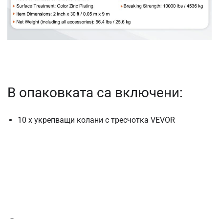
В опаковката са включени:
10 х укрепващи колани с тресчотка VEVOR