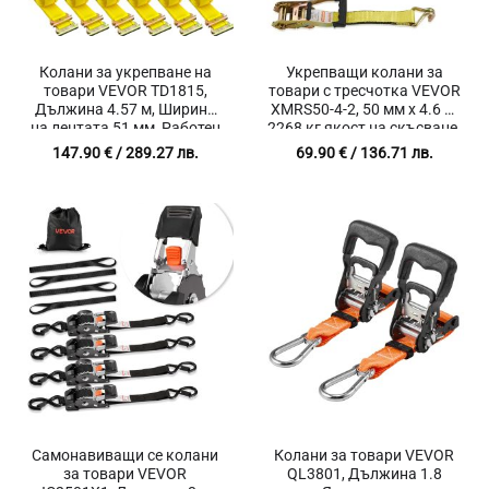
Колани за укрепване на
Укрепващи колани за
товари VEVOR TD1815,
товари с тресчотка VEVOR
Дължина 4.57 м, Ширина
XMRS50-4-2, 50 мм x 4.6 м,
на лентата 51 мм, Работен
2268 кг якост на скъсване,
товар до 662 кг, Комплект
Комплект 4 броя
147.90
€
/ 289.27 лв.
69.90
€
/ 136.71 лв.
18 броя
Самонавиващи се колани
Колани за товари VEVOR
за товари VEVOR
QL3801, Дължина 1.8