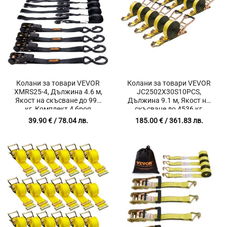
Колани за товари VEVOR
Колани за товари VEVOR
XMRS25-4, Дължина 4.6 м,
JC2502X30S10PCS,
Якост на скъсване до 998
Дължина 9.1 м, Якост на
кг, Комплект 4 броя
скъсване до 4536 кг,
Комплект 10 броя
39.90
€
/ 78.04 лв.
185.00
€
/ 361.83 лв.