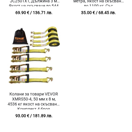
JC2501X1, Дължина 3 м,
метра, Якост на скъсване
Якост на скъсване до 544
до 1100 кг, Със
кг, Комплект 4 броя
заключващи карабинери,
69.90
€
/ 136.71 лв.
35.00
€
/ 68.45 лв.
Комплект 2 броя
Колани за товари VEVOR
XMRS50-4, 50 мм x 8 м,
4536 кг якост на скъсване,
Комплект 4 броя
93.00
€
/ 181.89 лв.