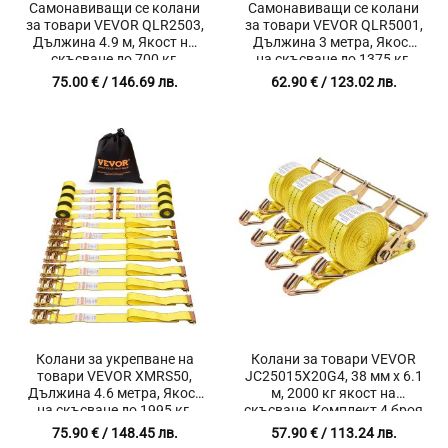
Самонавиващи се колани
Самонавиващи се колани
за товари VEVOR QLR2503,
за товари VEVOR QLR5001,
Дължина 4.9 м, Якост на
Дължина 3 метра, Якост
скъсване до 700 кг,
на скъсване до 1375 кг,
Комплект от 4 броя
Комплект от 2 броя
75.00
€
/ 146.69 лв.
62.90
€
/ 123.02 лв.
Колани за укрепване на
Колани за товари VEVOR
товари VEVOR XMRS50,
JC25015X20G4, 38 мм x 6.1
Дължина 4.6 метра, Якост
м, 2000 кг якост на
на скъсване до 1995 кг,
скъсване, Комплект 4 броя
Комплект 8 броя
75.90
€
/ 148.45 лв.
57.90
€
/ 113.24 лв.