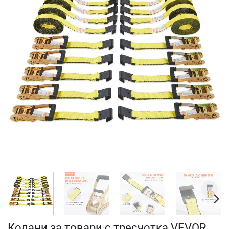
Колани за товари с тресчотка VEVOR