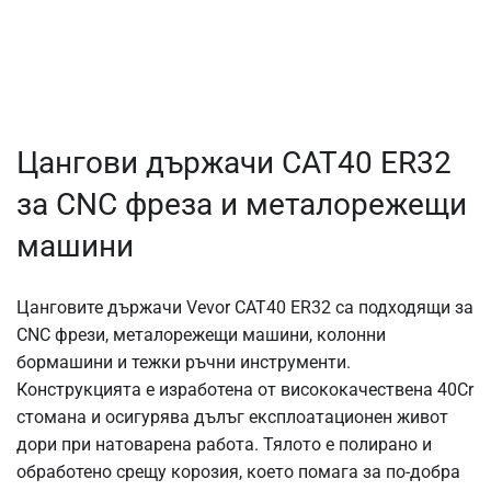
Цангови държачи CAT40 ER32
за CNC фреза и металорежещи
машини
Цанговите държачи Vevor CAT40 ER32 са подходящи за
CNC фрези, металорежещи машини, колонни
бормашини и тежки ръчни инструменти.
Конструкцията е изработена от висококачествена 40Cr
стомана и осигурява дълъг експлоатационен живот
дори при натоварена работа. Тялото е полирано и
обработено срещу корозия, което помага за по-добра