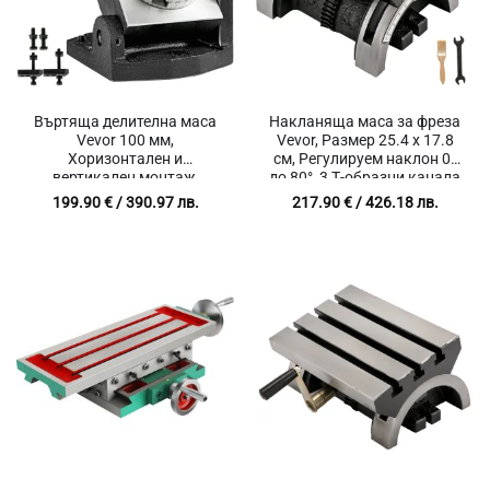
Въртяща делителна маса
Накланяща маса за фреза
Vevor 100 мм,
Vevor, Размер 25.4 x 17.8
Хоризонтален и
см, Регулируем наклон 0°
вертикален монтаж,
до 80°, 3 Т-образни канала
Прецизно завъртане 360
12 мм
199.90
€
/ 390.97 лв.
217.90
€
/ 426.18 лв.
градуса