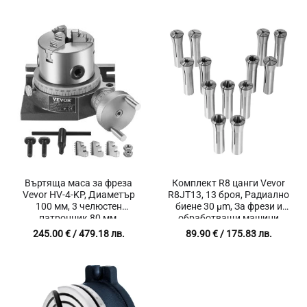
Въртяща маса за фреза
Комплект R8 цанги Vevor
Vevor HV-4-KP, Диаметър
R8JT13, 13 броя, Радиално
100 мм, 3 челюстен
биене 30 μm, За фрези и
патронник 80 мм,
обработващи машини
Хоризонтален и
245.00
€
/ 479.18 лв.
89.90
€
/ 175.83 лв.
вертикален монтаж