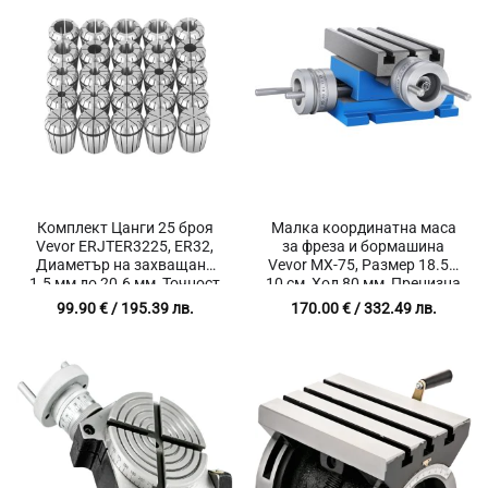
Комплект Цанги 25 броя
Малка координатна маса
Vevor ERJTER3225, ER32,
за фреза и бормашина
Диаметър на захващане
Vevor MX-75, Размер 18.5 x
1.5 мм до 20.6 мм, Точност
10 см, Ход 80 мм, Прецизна
15 μm, Подходящи за CNC
настройка 0.01 мм,
99.90
€
/ 195.39 лв.
170.00
€
/ 332.49 лв.
машини, Фрези и Стругове