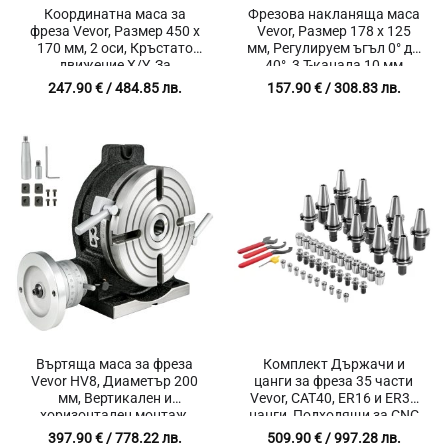
Координатна маса за
Фрезова накланяща маса
фреза Vevor, Размер 450 x
Vevor, Размер 178 x 125
170 мм, 2 оси, Кръстато
мм, Регулируем ъгъл 0° до
движение X/Y, За
40°, 3 T-канала 10 мм
бормашини и фрези
247.90
€
/ 484.85 лв.
157.90
€
/ 308.83 лв.
Въртяща маса за фреза
Комплект Държачи и
Vevor HV8, Диаметър 200
цанги за фреза 35 части
мм, Вертикален и
Vevor, CAT40, ER16 и ER32
хоризонтален монтаж,
цанги, Подходящи за CNC
MT3 конус
фрези и пробивни машини
397.90
€
/ 778.22 лв.
509.90
€
/ 997.28 лв.