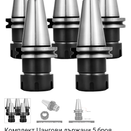
Комплект Цангови държачи 5 броя