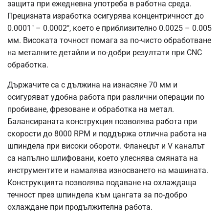
защита при ежедневна употреба в работна среда.
Прецизната изработка осигурява концентричност до
0.0001″ – 0.0002″, което е приблизително 0.0025 – 0.005
мм. Високата точност помага за по-чисто обработване
на металните детайли и по-добри резултати при CNC
обработка.
Държачите са с дължина на изнасяне 70 мм и
осигуряват удобна работа при различни операции по
пробиване, фрезоване и обработка на метал.
Балансираната конструкция позволява работа при
скорости до 8000 RPM и поддържа отлична работа на
шпиндела при високи обороти. Фланецът и V каналът
са напълно шлифовани, което улеснява смяната на
инструментите и намалява износването на машината.
Конструкцията позволява подаване на охлаждаща
течност през шпиндела към цангата за по-добро
охлаждане при продължителна работа.