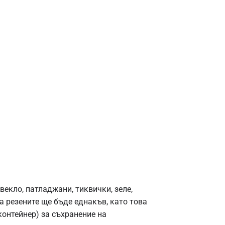
екло, патладжани, тиквички, зеле,
а резените ще бъде еднакъв, като това
контейнер) за съхранение на