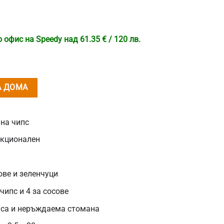
офис на Speedy над 61.35 € / 120 лв.
А ДОМА
 на чипс
нкционален
ове и зеленчуци
чипс и 4 за сосове
аса и неръждаема стомана