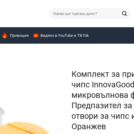
Търсене
за:
Промоция
Видяно в YouTube и TikTok
Комплект за пр
чипс InnovaGood
микровълнова ф
Предпазител за 
отвори за чипс и
Оранжев