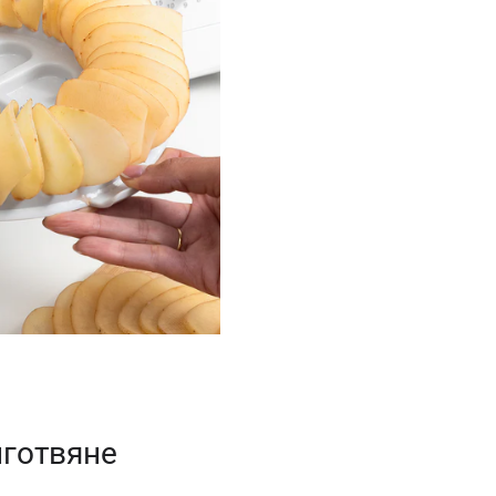
иготвяне