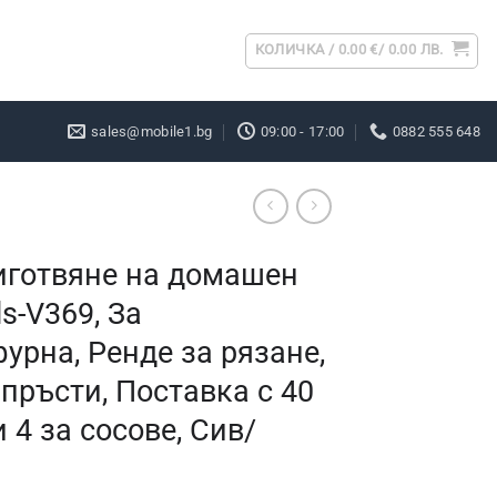
КОЛИЧКА /
0.00
€
/ 0.00 ЛВ.
sales@mobile1.bg
09:00 - 17:00
0882 555 648
иготвяне на домашен
s-V369, За
урна, Ренде за рязане,
пръсти, Поставка с 40
 4 за сосове, Сив/