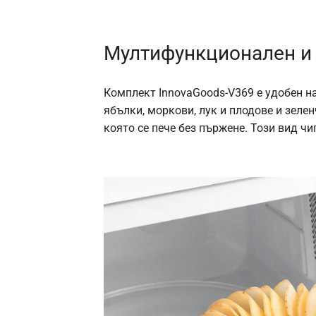
Мултифункционален и
Комплект InnovaGoods-V369 е удобен на
ябълки, моркови, лук и плодове и зел
която се пече без пържене. Този вид ч