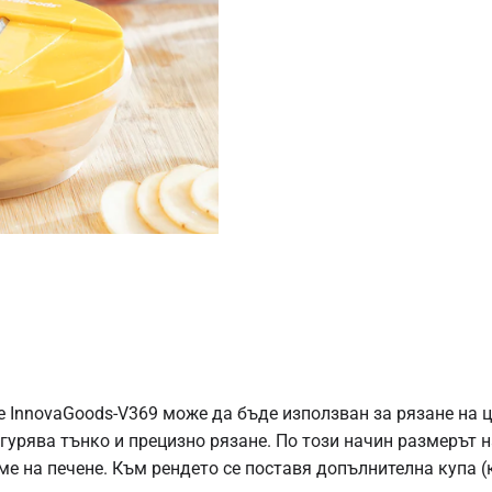
InnovaGoods-V369 може да бъде използван за рязане на цв
игурява тънко и прецизно рязане. По този начин размерът н
ме на печене. Към рендето се поставя допълнителна купа (