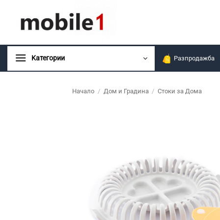
Skip
to
content
Kатегории
Разпродажба
Начало
/
Дом и Градина
/
Стоки за Дома