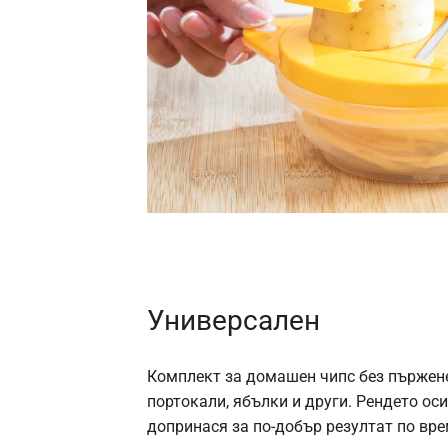
Универсален
Комплект за домашен чипс без пържене 
портокали, ябълки и други. Рендето ос
допринася за по-добър резултат по вре