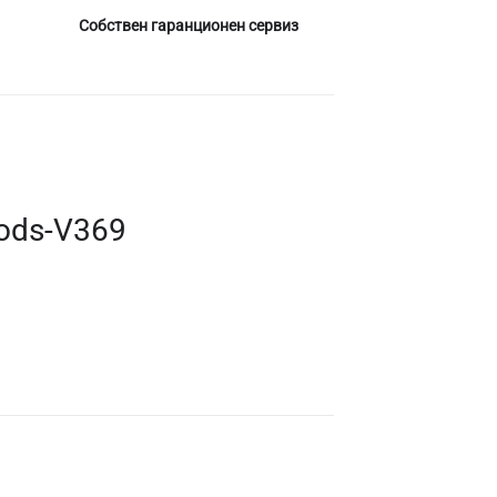
Собствен гаранционен сервиз
ods-V369