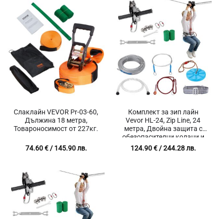
Слаклайн VEVOR Pr-03-60,
Комплект за зип лайн
Дължина 18 метра,
Vevor HL-24, Zip Line, 24
Товароносимост от 227кг.
метра, Двойна защита с
обезопасителни колани и
въжета, Лесен монтаж, 16
74.60
€
/ 145.90 лв.
124.90
€
/ 244.28 лв.
части