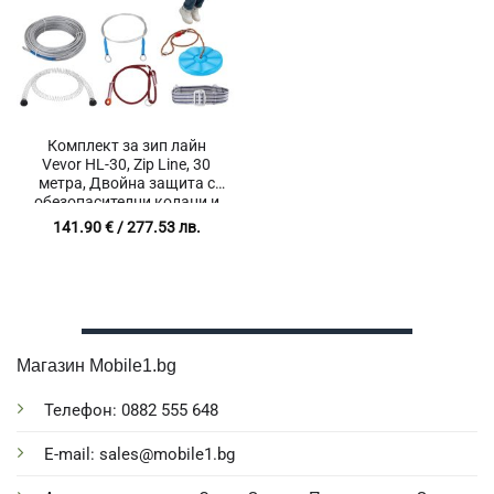
Комплект за зип лайн
Vevor HL-30, Zip Line, 30
метра, Двойна защита с
обезопасителни колани и
въжета, Лесен монтаж, 16
141.90
€
/ 277.53 лв.
части
Магазин Mobile1.bg
Телефон: 0882 555 648
E-mail: sales@mobile1.bg