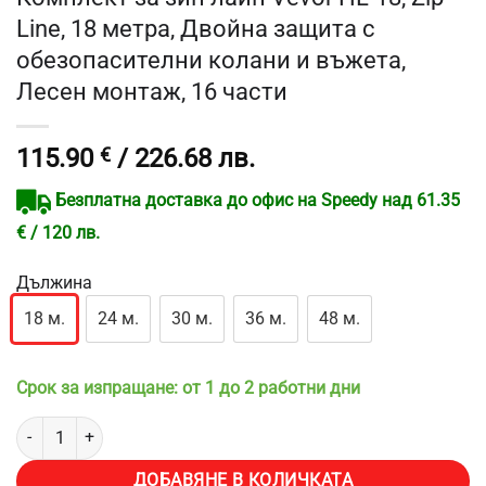
Line, 18 метра, Двойна защита с
обезопасителни колани и въжета,
Лесен монтаж, 16 части
115.90
€
/ 226.68 лв.
Безплатна доставка до офис на Speedy над 61.35
€ / 120 лв.
Дължина
18 м.
24 м.
30 м.
36 м.
48 м.
Срок за изпращане: от 1 до 2 работни дни
количество за Комплект за зип лайн Vevor HL-18, Zip Line, 18 ме
ДОБАВЯНЕ В КОЛИЧКАТА