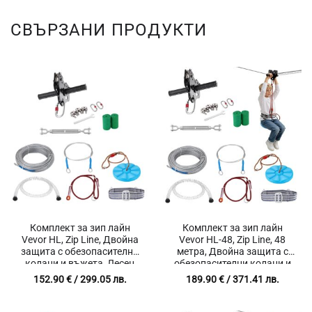
СВЪРЗАНИ ПРОДУКТИ
Комплект за зип лайн
Комплект за зип лайн
Vevor HL, Zip Line, Двойна
Vevor HL-48, Zip Line, 48
защита с обезопасителни
метра, Двойна защита с
колани и въжета, Лесен
обезопасителни колани и
монтаж, 16 части
въжета, Лесен монтаж, 16
152.90
€
/ 299.05 лв.
189.90
€
/ 371.41 лв.
части