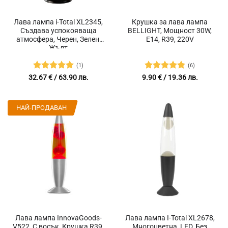
Лава лампа i-Total XL2345,
Крушка за лава лампа
Създава успокояваща
BELLIGHT, Мощност 30W,
атмосфера, Черен, Зелен,
E14, R39, 220V
Жълт
(1)
(6)
Оценено с
Оценено с
32.67
€
/ 63.90 лв.
9.90
€
/ 19.36 лв.
5
от 5
4.83
от 5
НАЙ-ПРОДАВАН
Лава лампа InnovaGoods-
Лава лампа I-Total XL2678,
V522, С восък, Крушка R39,
Многоцветна, LED, Без