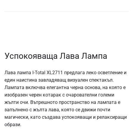
Успокояваща Лава Лампа
Лава лампа I-Total XL2711 предлага леко осветление и
един наистина завладяващ визуален спектакъл.
Лампата включва елегантна черна основа, на която е
изобразен черен котарак с очарователни големи
жълти очи. Вътрешното пространство на лампата е
запълнено с жълта лава, която се движи почти
магически, като създава успокояващи и релаксиращи
образи.