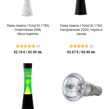
Лава лампа I-Total XL1780,
Лава лампа I-Total XL1760,
Осветление 30W,
Напрежение 220V, Черен и
Многоцветен
лилав
(1)
(1)
Оценено с
Оценено с
32.16
€
/ 62.90 лв.
32.67
€
/ 63.90 лв.
5
от 5
5
от 5