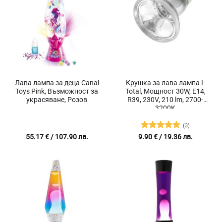
Лава лампа за деца Canal
Крушка за лава лампа I-
Toys Pink, Възможност за
Total, Мощност 30W, E14,
украсяване, Розов
R39, 230V, 210 lm, 2700-
3200K
(3)
Оценено с
55.17
€
/ 107.90 лв.
9.90
€
/ 19.36 лв.
5
от 5