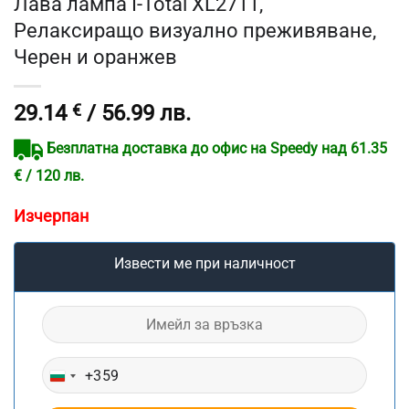
Лава лампа I-Total XL2711,
Релаксиращо визуално преживяване,
Черен и оранжев
29.14
€
/ 56.99 лв.
Безплатна доставка до офис на Speedy над 61.35
€ / 120 лв.
Изчерпан
Извести ме при наличност
+359
BULGARIA
+359