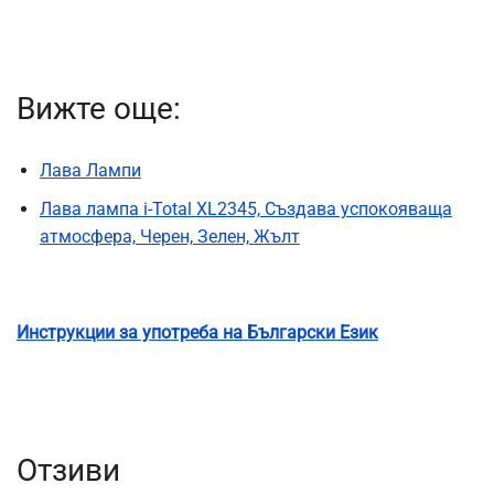
Вижте още:
Лава Лампи
Лава лампа i-Total XL2345, Създава успокояваща
атмосфера, Черен, Зелен, Жълт
Инструкции за употреба на Български Език
Отзиви