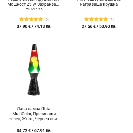
Мощност 25 W, Захранване
нагряваща крушка
220-240 V
(5)
(1)
Оценено с
Оценено с
37.90
€
/ 74.13 лв.
27.56
€
/ 53.90 лв.
5
от 5
5
от 5
Лава лампа iTotal
MultiColor, Преливащи
зелен, Жълт, Червен цвят
34.72
€
/ 67.91 лв.