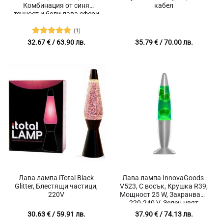
Комбинация от синя
кабел
течност и бели лава сфери
(1)
Оценено с
32.67
€
/ 63.90 лв.
35.79
€
/ 70.00 лв.
5
от 5
Лава лампа iTotal Black
Лава лампа InnovaGoods-
Glitter, Блестящи частици,
V523, С восък, Крушка R39,
220V
Мощност 25 W, Захранване
220-240 V, Зелен цвят
30.63
€
/ 59.91 лв.
37.90
€
/ 74.13 лв.