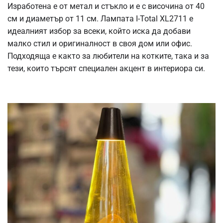
Изработена е от метал и стъкло и е с височина от 40
см и диаметър от 11 см. Лампата I-Total XL2711 е
идеалният избор за всеки, който иска да добави
малко стил и оригиналност в своя дом или офис.
Подходяща е както за любители на котките, така и за
тези, които търсят специален акцент в интериора си.