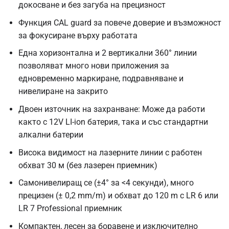
докосване и без загуба на прецизност
Функция CAL guard за повече доверие и възможност
за фокусиране върху работата
Една хоризонтална и 2 вертикални 360° линии
позволяват много нови приложения за
едновременно маркиране, подравняване и
нивелиране на закрито
Двоен източник на захранване: Може да работи
както с 12V LI-ion батерия, така и със стандартни
алкални батерии
Висока видимост на лазерните линии с работен
обхват 30 м (без лазерен приемник)
Самонивелиращ се (±4° за <4 секунди), много
прецизен (± 0,2 mm/m) и обхват до 120 m с LR 6 или
LR 7 Professional приемник
Компактен, лесен за боравене и изключително