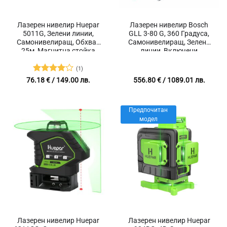
Лазерен нивелир Huepar
Лазерен нивелир Bosch
5011G, Зелени линии,
GLL 3-80 G, 360 Градуса,
Самонивелиращ, Обхват
Самонивелиращ, Зелени
25м, Магнитна стойка
линии, Включени
аксесоари
(1)
Оценено
76.18
€
/ 149.00 лв.
556.80
€
/ 1089.01 лв.
с
4
от 5
Предпочитан
модел
Лазерен нивелир Huepar
Лазерен нивелир Huepar