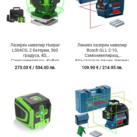
Лазерен нивелир Huepar
Линеен лазерен нивелир
LS04CG, 2 батерии, 360
Bosch GLL 2-10,
градуса, 4D,
Самонивелиращ,
Самонивелиращ, Куфар
Кръстосани линии, Червен
лъч, Обхват 10 м
273.03
€
/ 534.00 лв.
109.90
€
/ 214.95 лв.