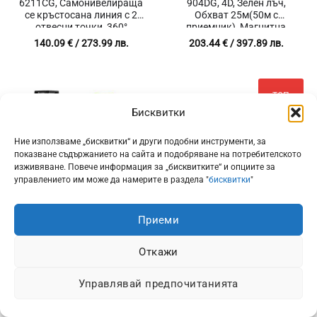
6211CG, Самонивелираща
904DG, 4D, Зелен лъч,
се кръстосана линия с 2
Обхват 25м(50м с
отвесни точки, 360°
приемник), Магнитна
покритие
стойка
140.09
€
/ 273.99 лв.
203.44
€
/ 397.89 лв.
ТОП
ПРОДУКТ
Бисквитки
Ние използваме „бисквитки“ и други подобни инструменти, за
показване съдържанието на сайта и подобряване на потребителското
изживяване. Повече информация за „бисквитките“ и опциите за
управлението им може да намерите в раздела "
бисквитки
"
Приеми
Лазерен нивелир с
Лазерен нивелир Huepar
Откажи
приемник Huepar LS03CG
S04CG, 4D, 360 градуса, 16
3D, 12 зелени лазерни
линии, Bluetooth,
линии, За работа до 60 м, 2
Самонивелиращ
Управлявай предпочитанията
батерии 5200 mAh
(4)
Оценено с
235.90
€
/ 461.38 лв.
270.00
€
/ 528.07 лв.