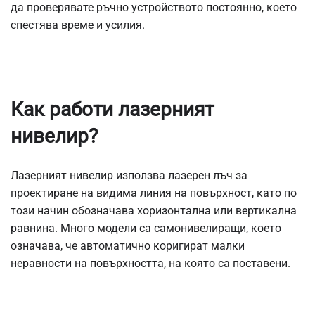
да проверявате ръчно устройството постоянно, което
спестява време и усилия.
Как работи лазерният
нивелир?
Лазерният нивелир използва лазерен лъч за
проектиране на видима линия на повърхност, като по
този начин обозначава хоризонтална или вертикална
равнина. Много модели са самонивелиращи, което
означава, че автоматично коригират малки
неравности на повърхността, на която са поставени.