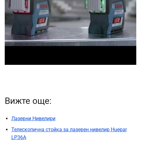
Вижте още:
Лазерни Нивелири
Телескопична стойка за лазерен нивелир Huepar
LP36A