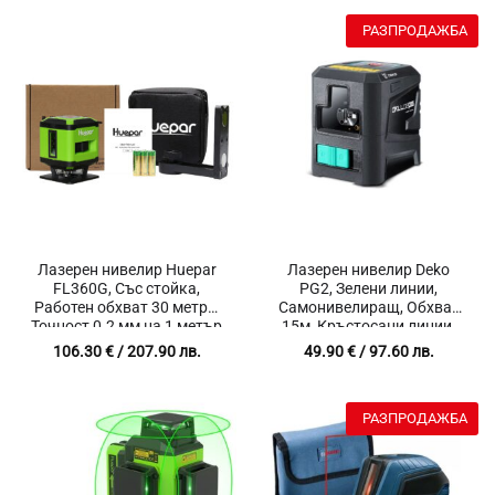
РАЗПРОДАЖБА
Лазерен нивелир Huepar
Лазерен нивелир Deko
FL360G, Със стойка,
PG2, Зелени линии,
Работен обхват 30 метра,
Самонивелиращ, Обхват
Точност 0.2 мм на 1 метър
15м, Кръстосани линии,
Дебелина на лъча
106.30
€
/ 207.90 лв.
49.90
€
/ 97.60 лв.
1.5мм/5м.
РАЗПРОДАЖБА