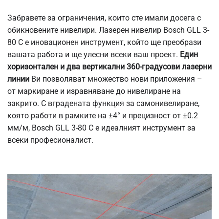
Забравете за ограничения, които сте имали досега с
обикновените нивелири. Лазерен нивелир Bosch GLL 3-
80 C е иновационен инструмент, който ще преобрази
вашата работа и ще улесни всеки ваш проект.
Един
хоризонтален и два вертикални 360-градусови лазерни
линии
Ви позволяват множество нови приложения –
от маркиране и изравняване до нивелиране на
закрито. С вградената функция за самонивелиране,
която работи в рамките на ±4° и прецизност от ±0.2
мм/м, Bosch GLL 3-80 C е идеалният инструмент за
всеки професионалист.