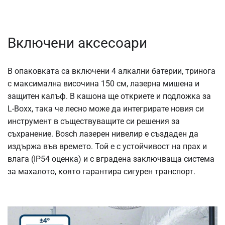
Включени аксесоари
В опаковката са включени 4 алкални батерии, тринога
с максимална височина 150 см, лазерна мишена и
защитен калъф. В кашона ще откриете и подложка за
L-Boxx, така че лесно може да интегрирате новия си
инструмент в съществуващите си решения за
съхранение. Bosch лазерен нивелир е създаден да
издържа във времето. Той е с устойчивост на прах и
влага (IP54 оценка) и с вградена заключваща система
за махалото, която гарантира сигурен транспорт.