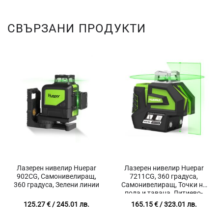
СВЪРЗАНИ ПРОДУКТИ
Лазерен нивелир Huepar
Лазерен нивелир Huepar
902CG, Самонивелиращ,
7211CG, 360 градуса,
360 градуса, Зелени линии
Самонивелиращ, Точки на
пода и тавана, Литиево-
йонна батерия, Куфар
125.27
€
/ 245.01 лв.
165.15
€
/ 323.01 лв.