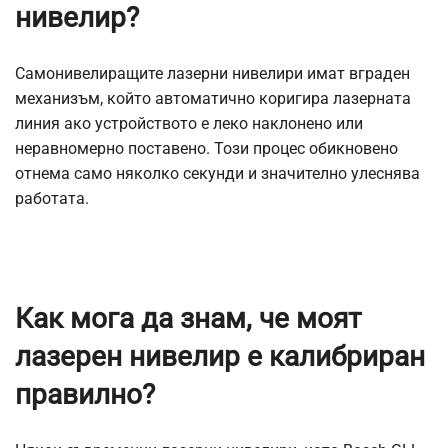
нивелир?
Самонивелиращите лазерни нивелири имат вграден
механизъм, който автоматично коригира лазерната
линия ако устройството е леко наклонено или
неравномерно поставено. Този процес обикновено
отнема само няколко секунди и значително улеснява
работата.
Как мога да знам, че моят
лазерен нивелир е калибриран
правилно?