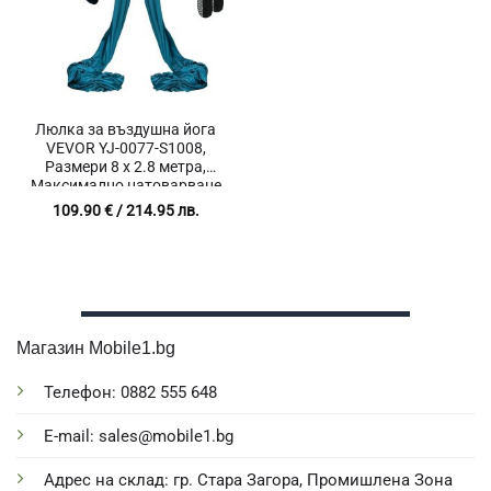
Люлка за въздушна йога
VEVOR YJ-0077-S1008,
Размери 8 x 2.8 метра,
Максимално натоварване
1000 кг, Подходяща за
109.90
€
/ 214.95 лв.
пилатес, стречинг и
упражнения за мобилност
Магазин Mobile1.bg
Телефон: 0882 555 648
E-mail: sales@mobile1.bg
Адрес на склад: гр. Стара Загора, Промишлена Зона