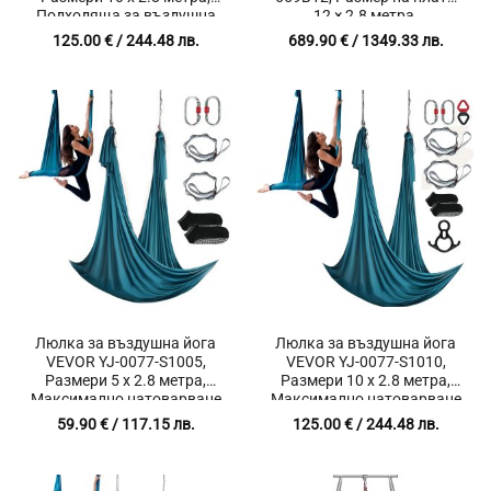
Подходяща за въздушна
12 × 2.8 метра,
йога, въздушна
Максимално натоварване
125.00
€
/ 244.48 лв.
689.90
€
/ 1349.33 лв.
акробатика, стречинг и
250 кг, Подходяща за
упражнения със собствено
пилатес, стречинг и
тегло
упражнения за мобилност
Люлка за въздушна йога
Люлка за въздушна йога
VEVOR YJ-0077-S1005,
VEVOR YJ-0077-S1010,
Размери 5 x 2.8 метра,
Размери 10 x 2.8 метра,
Максимално натоварване
Максимално натоварване
1000 кг, Подходяща за
1000 кг, Подходяща за
59.90
€
/ 117.15 лв.
125.00
€
/ 244.48 лв.
пилатес, стречинг и
пилатес, стречинг и
упражнения за мобилност
упражнения за мобилност