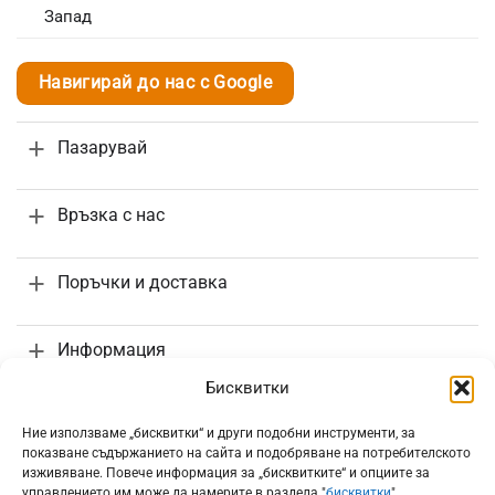
Запад
Навигирай до нас с Google
Пазарувай
Връзка с нас
Поръчки и доставка
Информация
Бисквитки
Ние използваме „бисквитки“ и други подобни инструменти, за
показване съдържанието на сайта и подобряване на потребителското
изживяване. Повече информация за „бисквитките“ и опциите за
Всички цени са с включено 20% ДДС
управлението им може да намерите в раздела "
бисквитки
"