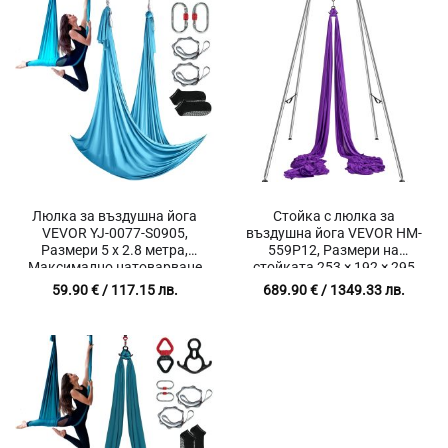
Люлка за въздушна йога
Стойка с люлка за
VEVOR YJ-0077-S0905,
въздушна йога VEVOR HM-
Размери 5 x 2.8 метра,
559P12, Размери на
Максимално натоварване
стойката 253 × 192 × 295
1000 кг, Подходяща за
см, Размер на плата 12 ×
59.90
€
/ 117.15 лв.
689.90
€
/ 1349.33 лв.
пилатес, стречинг и
2.8 м, Максимално
упражнения за мобилност
натоварване 250 кг