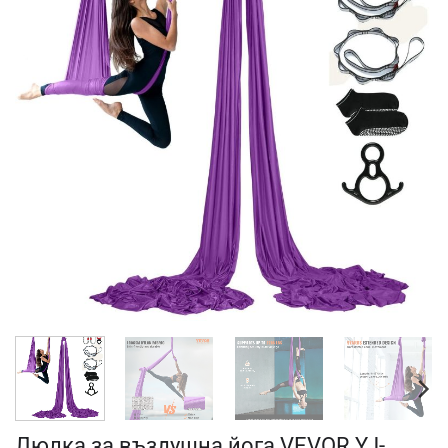
Люлка за въздушна йога VEVOR YJ-