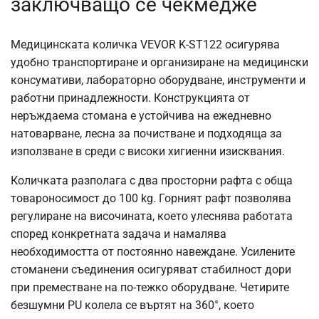
заключващо се чекмедже
Медицинската количка VEVOR K-ST122 осигурява
удобно транспортиране и организиране на медицински
консумативи, лабораторно оборудване, инструменти и
работни принадлежности. Конструкцията от
неръждаема стомана е устойчива на ежедневно
натоварване, лесна за почистване и подходяща за
използване в среди с високи хигиенни изисквания.
Количката разполага с два просторни рафта с обща
товароносимост до 100 kg. Горният рафт позволява
регулиране на височината, което улеснява работата
според конкретната задача и намалява
необходимостта от постоянно навеждане. Усилените
стоманени съединения осигуряват стабилност дори
при преместване на по-тежко оборудване. Четирите
безшумни PU колела се въртят на 360°, което