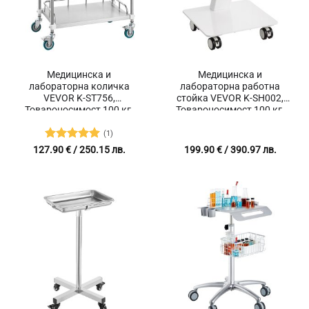
Медицинска и
Медицинска и
лабораторна количка
лабораторна работна
VEVOR K-ST756,
стойка VEVOR K-SH002,
Товароносимост 100 кг,
Товароносимост 100 кг,
Размери 670 x 395 x 867
Размери 400 x 415 x 605
мм, Неръждаема стомана
мм, 3 нива
(1)
Оценено с
127.90
€
/ 250.15 лв.
199.90
€
/ 390.97 лв.
5
от 5