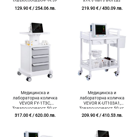
Товароносимост 25 кг,
615 x 380 x 850 мм,
Размери 395 x 480 x 850
Товароносимост 100 кг,
129.90
€
/ 254.06 лв.
219.90
€
/ 430.09 лв.
мм, Сгъваема конструкция
Заключващо се чекмедже
Медицинска и
Медицинска и
лабораторна количка
лабораторна количка
VEVOR FY-1T3C,
VEVOR K-UT103A1,
Товароносимост 50 кг,
Товароносимост 50 кг,
Размери 465 x 465 x 780
Размери 705 x 445 x 900
317.00
€
/ 620.00 лв.
209.90
€
/ 410.53 лв.
мм, Бордове против
мм
приплъзване