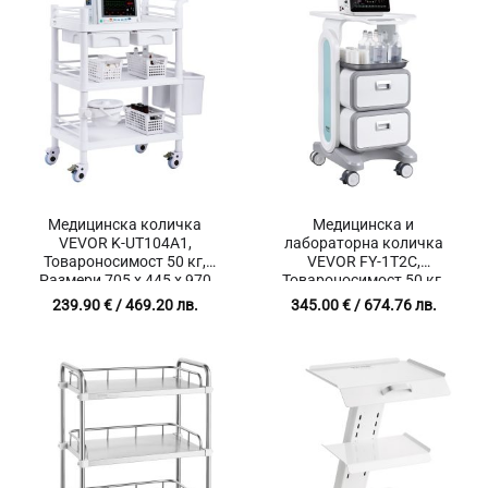
Медицинска количка
Медицинска и
VEVOR K-UT104A1,
лабораторна количка
Товароносимост 50 кг,
VEVOR FY-1T2C,
Размери 705 x 445 x 970
Товароносимост 50 кг,
мм, 3 нива
Размери 485 x 363 x 745
239.90
€
/ 469.20 лв.
345.00
€
/ 674.76 лв.
мм