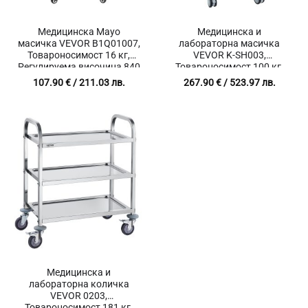
Медицинска Mayo
Медицинска и
масичка VEVOR B1Q01007,
лабораторна масичка
Товароносимост 16 кг,
VEVOR K-SH003,
Регулируема височина 840
Товароносимост 100 кг,
– 1325 мм, Размер на
Регулируема височина 680
107.90
€
/ 211.03 лв.
267.90
€
/ 523.97 лв.
тавата 445 x 345 мм
– 1090 мм, Размер на
плота 485 x 425 мм
Медицинска и
лабораторна количка
VEVOR 0203,
Товароносимост 181 кг,