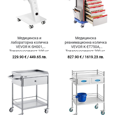
Медицинска и
Медицинска
лабораторна количка
реанимационна количка
VEVOR K-SH001,
VEVOR K-ET750A,
Товароносимост 100 кг,
Товароносимост 200 кг,
Размери 510 x 407 x 742
Разполага с поставка за
229.90
€
/ 449.65 лв.
827.90
€
/ 1619.23 лв.
мм, Вградени 3 контакта
дефибрилатор и стойка за
кислородна бутилка