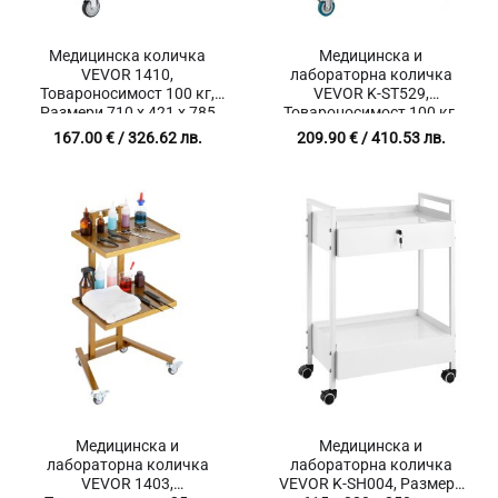
Медицинска количка
Медицинска и
VEVOR 1410,
лабораторна количка
Товароносимост 100 кг,
VEVOR K-ST529,
Размери 710 x 421 x 785
Товароносимост 100 кг,
мм, Неръждаема стомана
Размери 656 x 388 x 855
167.00
€
/ 326.62 лв.
209.90
€
/ 410.53 лв.
SUS 201
мм, Неръждаема стомана
Медицинска и
Медицинска и
лабораторна количка
лабораторна количка
VEVOR 1403,
VEVOR K-SH004, Размери