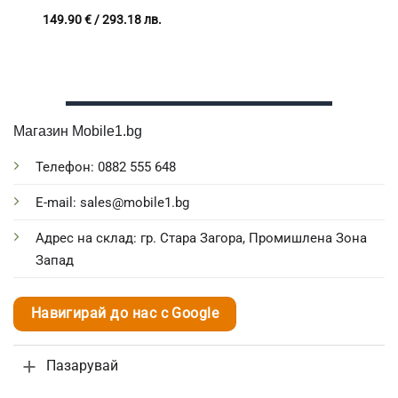
Размери 740 x 396 x 860
149.90
€
/ 293.18 лв.
мм, 3 нива
Магазин Mobile1.bg
Телефон: 0882 555 648
E-mail: sales@mobile1.bg
Адрес на склад: гр. Стара Загора, Промишлена Зона
Запад
Навигирай до нас с Google
Пазарувай