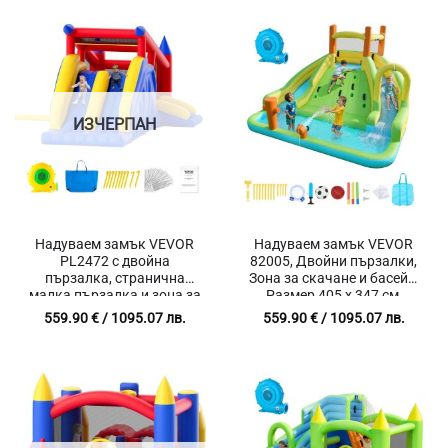
ИЗЧЕРПАН
Надуваем замък VEVOR
Надуваем замък VEVOR
PL2472 с двойна
82005, Двойни пързалки,
пързалка, странична
Зона за скачане и басейн,
малка пързалка и зона за
Размер 405 x 347 см,
скачане, 465 x 260 x 235
Товароносимост 160 кг
559.90
€
/ 1095.07 лв.
559.90
€
/ 1095.07 лв.
см, Товароносимост 136
кг, Турбина за надуване