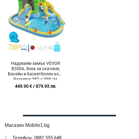
Надуваем замък VEVOR
82004, Зона за скачане,
Басейн и баскетболен кош,
Размери 382 x 398 см,
Товароносимост 160 кг
449.90
€
/ 879.93 лв.
Магазин Mobile1.bg
Телефон: 0882 555 648