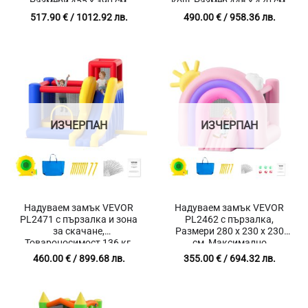
Размери 455 x 390 см,
кош, Размер 448 x 420 см,
Товароносимост 160 кг
Товароносимост 160 кг
517.90
€
/ 1012.92 лв.
490.00
€
/ 958.36 лв.
ИЗЧЕРПАН
ИЗЧЕРПАН
Надуваем замък VEVOR
Надуваем замък VEVOR
PL2471 с пързалка и зона
PL2462 с пързалка,
за скачане,
Размери 280 x 230 x 230
Товароносимост 136 кг,
см, Максимално
Размери 340 х 260 х 230
натоварване 90 кг,
460.00
€
/ 899.68 лв.
355.00
€
/ 694.32 лв.
см, Турбина за надуване
Включена тубрина за
надуване