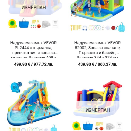
ИЗЧЕРПАН
Надуваем замък VEVOR
Надуваем замък VEVOR
PL2444 с пързалка,
82002, Зона за скачане,
препятствия и зона за
Пързалка и басейн,
скачане, Размери 408 x
Размери 344 x 374 см,
240 x 245 см,
Товароносимост 160 кг
499.90
€
/ 977.72 лв.
439.90
€
/ 860.37 лв.
Товароносимост 136 кг,
Включена тубрина за
надуване
ИЗЧЕРПАН