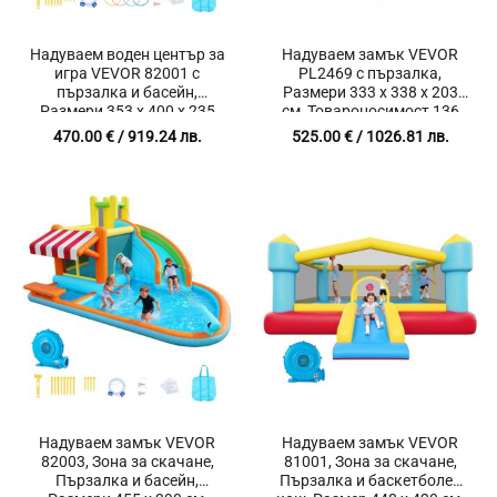
Надуваем воден център за
Надуваем замък VEVOR
игра VEVOR 82001 с
PL2469 с пързалка,
пързалка и басейн,
Размери 333 x 338 x 203
Размери 353 x 400 x 235
см, Товароносимост 136
см, Общо натоварване 160
кг, Включена тубрина за
470.00
€
/ 919.24 лв.
525.00
€
/ 1026.81 лв.
кг, Водно оръдие и
надуване
различни зони за игра
Надуваем замък VEVOR
Надуваем замък VEVOR
82003, Зона за скачане,
81001, Зона за скачане,
Пързалка и басейн,
Пързалка и баскетболен