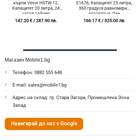
кърпи Vevor HSTW-12,
E1676, Капацитет 25 литра,
Капацитет 20 литра, 24
360 градуса равномерно
часов таймер
затопляне, Две
температурни нива
147.20
€
/ 287.90 лв.
166.17
€
/ 325.00 лв.
Магазин Mobile1.bg
Телефон: 0882 555 648
E-mail: sales@mobile1.bg
Адрес на склад: гр. Стара Загора, Промишлена Зона
Запад
Навигирай до нас с Google