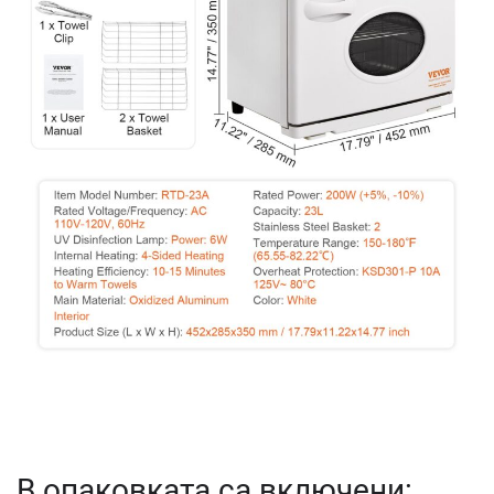
В опаковката са включени: