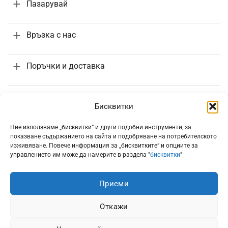
Пазарувай
Връзка с нас
Поръчки и доставка
Информация
Бисквитки
Ние използваме „бисквитки“ и други подобни инструменти, за
показване съдържанието на сайта и подобряване на потребителското
изживяване. Повече информация за „бисквитките“ и опциите за
управлението им може да намерите в раздела "
бисквитки
"
Всички цени са с включено 20% ДДС
Приеми
Откажи