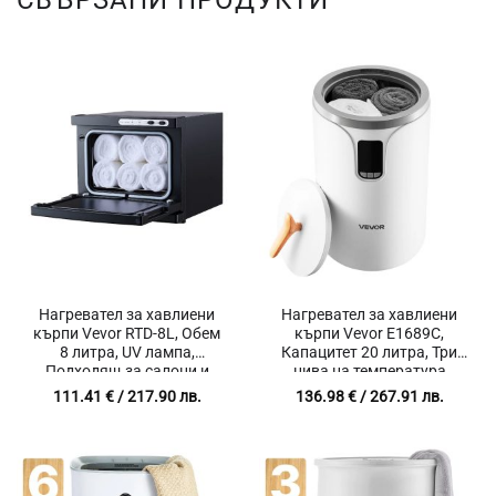
СВЪРЗАНИ ПРОДУКТИ
Нагревател за хавлиени
Нагревател за хавлиени
кърпи Vevor RTD-8L, Обем
кърпи Vevor E1689C,
8 литра, UV лампа,
Капацитет 20 литра, Три
Подходящ за салони и
нива на температура
масажни студиа
111.41
€
/ 217.90 лв.
136.98
€
/ 267.91 лв.