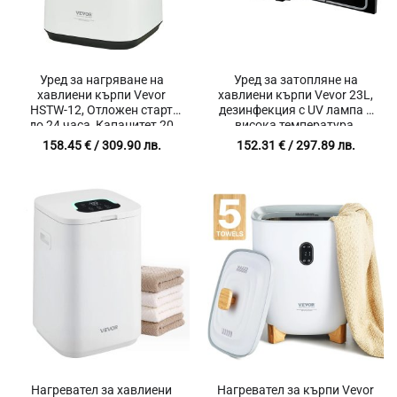
Уред за нагряване на
Уред за затопляне на
хавлиени кърпи Vevor
хавлиени кърпи Vevor 23L,
HSTW-12, Отложен старт
дезинфекция с UV лампа и
до 24 часа, Капацитет 20
висока температура,
литра, Заключване за деца
Бързо загряване до 80°C
158.45
€
/ 309.90 лв.
152.31
€
/ 297.89 лв.
Нагревател за хавлиени
Нагревател за кърпи Vevor