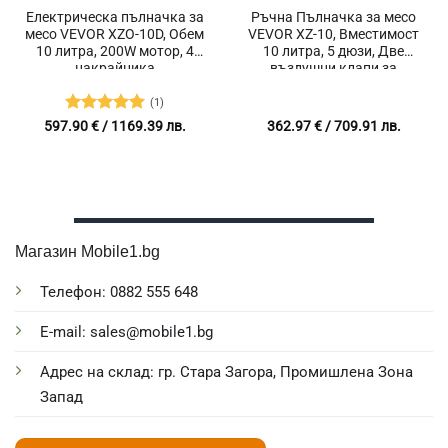
Електрическа пълначка за
Ръчна Пълначка за месо
месо VEVOR XZO-10D, Обем
VEVOR XZ-10, Вместимост
10 литра, 200W мотор, 4
10 литра, 5 дюзи, Две
накрайника
въздушни клапи за
изпускане на въздух
(1)
Оценено с
597.90
€
/ 1169.39 лв.
362.97
€
/ 709.91 лв.
5
от 5
Магазин Mobile1.bg
Телефон: 0882 555 648
E-mail: sales@mobile1.bg
Адрес на склад: гр. Стара Загора, Промишлена Зона
Запад