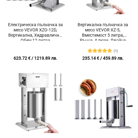
Електрическа пълначка за
Вертикална пълначка за
месо VEVOR XZO-12D,
месо VEVOR XZ-5,
Вертикална, Хидравлична,
Вместимост 5 литра,
Обем 12 литра
Ръчна, 4 дюзи, Двойна
клапа за изпускане на
въздух
(1)
Оценено с
623.72
€
/ 1219.89 лв.
235.14
€
/ 459.89 лв.
5
от 5