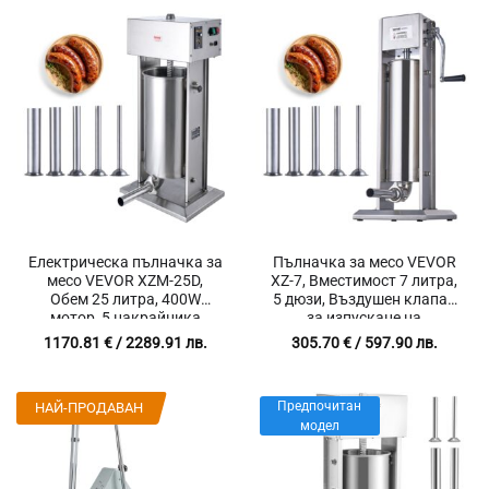
Електрическа пълначка за
Пълначка за месо VEVOR
месо VEVOR XZM-25D,
XZ-7, Вместимост 7 литра,
Обем 25 литра, 400W
5 дюзи, Въздушен клапан
мотор, 5 накрайника
за изпускане на
налягането
1170.81
€
/ 2289.91 лв.
305.70
€
/ 597.90 лв.
Предпочитан
НАЙ-ПРОДАВАН
модел