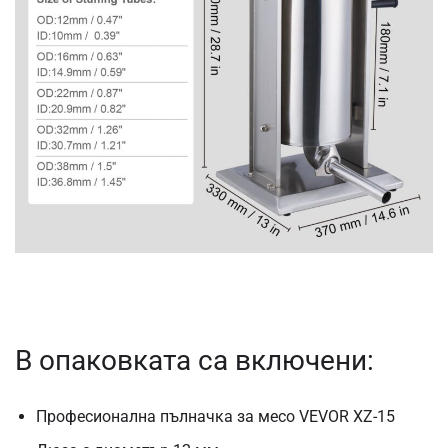
В опаковката са включени:
Професионална пълначка за месо VEVOR XZ-15