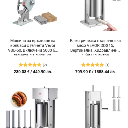
Машина за връзване на
Електрическа пълначка за
колбаси с телчета Vevor
месо VEVOR DDG15,
VSU-50, Включени 5000 бр
Вертикална, Хидравлична,
телчета, За луканки,
Обем 15 литра
суджуци, наденици,
пакетиране на храни и
(2)
(1)
торбички
Оценено с
Оценено с
230.03
€
/ 449.90 лв.
709.90
€
/ 1388.44 лв.
5
от 5
5
от 5