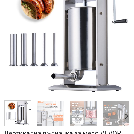
Вертикална пълначка за месо VEVOR