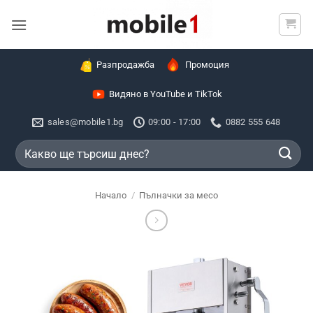
Skip
to
content
Разпродажба
Промоция
Видяно в YouTube и TikTok
sales@mobile1.bg
09:00 - 17:00
0882 555 648
Търсене
за:
Начало
/
Пълначки за месо