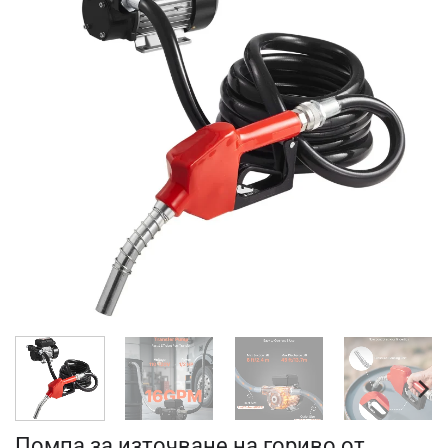
Помпа за източване на гориво от