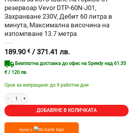
резервоар Vevor DTP-60N-J01,
Захранване 230V, Дебит 60 литра в
минута, Максимална височина на
изпомпване 13.7 метра
189.90
€
/ 371.41 лв.
Безплатна доставка до офис на Speedy над 61.35
€ / 120 лв.
Срок за изпращане: до 9 работни дни
количество за Помпа за източване на гориво от резервоар Vevor
ДОБАВЯНЕ В КОЛИЧКАТА
Купи с