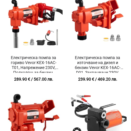
Електрическа помпа за
Електрическа помпа за
гориво Vevor KEX-16AC-
източване на дизел и
T01, Напрежение 230V,
бензин Vevor KEX-16AC-
Подходящ за бензин,
D01, Захранване 230V,
дизел, керосин, Дебит 57
Дебит 57 л/минута
289.90
€
/ 567.00 лв.
239.90
€
/ 469.20 лв.
л/мин