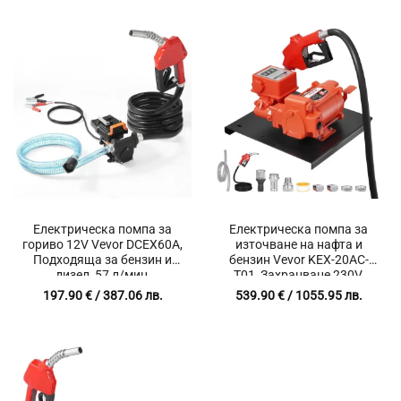
Електрическа помпа за
Електрическа помпа за
гориво 12V Vevor DCEX60A,
източване на нафта и
Подходяща за бензин и
бензин Vevor KEX-20AC-
дизел, 57 л/мин,
T01, Захранване 230V,
Автоматичен пистолет
Дебит 76 L/min,
197.90
€
/ 387.06 лв.
539.90
€
/ 1055.95 лв.
Автоматичен пистолет