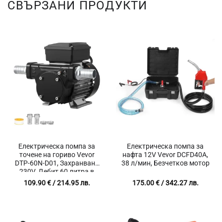
СВЪРЗАНИ ПРОДУКТИ
Електрическа помпа за
Електрическа помпа за
точене на гориво Vevor
нафта 12V Vevor DCFD40A,
DTP-60N-D01, Захранване
38 л/мин, Безчетков мотор
230V, Дебит 60 литра в
минута, Засмукване 2.4 м
109.90
€
/ 214.95 лв.
175.00
€
/ 342.27 лв.