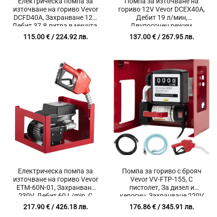
Електрическа помпа за
Помпа за източване на
източване на гориво Vevor
гориво 12V Vevor DCEX40A,
DCFD40A, Захранване 12V,
Дебит 19 л/мин,
Дебит 37.8 литра в минута,
Двупосочен режим,
Автоматичен пистолет
Алуминиев автоматичен
115.00
€
/ 224.92 лв.
137.00
€
/ 267.95 лв.
пистолет за гориво
Електрическа помпа за
Помпа за гориво с брояч
източване на гориво Vevor
Vevor VV-FTP-155, С
ETM-60N-01, Захранване
пистолет, За дизел и
230V, Дебит 60 L/min, С
керосин, Захранване 220V
разходомер и
217.90
€
/ 426.18 лв.
176.86
€
/ 345.91 лв.
автоматичен пистолет