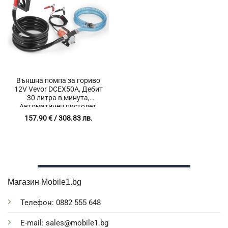
Външна помпа за гориво
12V Vevor DCEX50A, Дебит
30 литра в минута,
Автоматичен пистолет,
Входящ и изходящ маркуч
157.90
€
/ 308.83 лв.
Магазин Mobile1.bg
Телефон: 0882 555 648
E-mail: sales@mobile1.bg