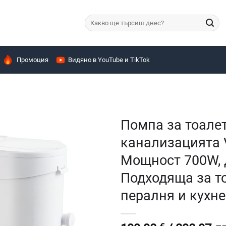
Търсене
за:
Промоция
Видяно в YouTube и TikTok
Помпа за тоалет
канализацията 
Мощност 700W, Д
Подходяща за то
пералня и кухн