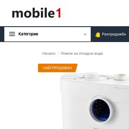
Skip
to
content
Kатегории
Разпродажба
Начало
/
Помпи за отпадни води
НАЙ-ПРОДАВАН