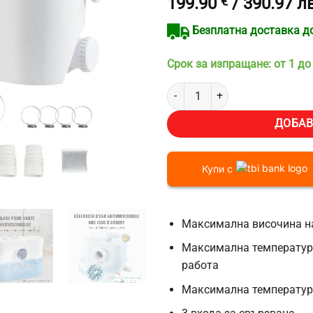
199.90
€
/ 390.97 лв
Безплатна доставка до 
Срок за изпращане: от 1 до
количество за Помпа за тоалет
ДОБАВ
Купи с
Максимална височина на
Максимална температура
работа
Максимална температура