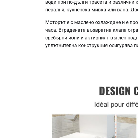
води при по-дълги трасета и различни 
пералня, кухненска мивка или вана. Дв
Моторът е с маслено охлаждане и е про
часа. Вградената възвратна клапа огр
сребърни йони и активният въглен под
уплътнителна конструкция осигурява п