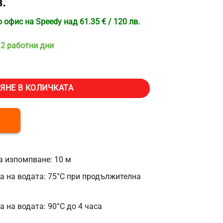
.
офис на Speedy над 61.35 € / 120 лв.
 2 работни дни
на под нивото на канализацията VEVOR FLO700, Мощност 700W, Деби
ЯНЕ В КОЛИЧКАТА
 изпомпване: 10 м
 на водата: 75°C при продължителна
 на водата: 90°C до 4 часа