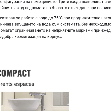
конфигурации на помещението. Трите входа позволяват свъ
ойният изход подпомага по-бързото отвеждане при по-висо
ектиран за работа с вода до 75°C при продължително натов
аничава връщането на вода към системата, без необходимо
помагат ограничаването на неприятните миризми при ежед
о-добра херметизация на корпуса.