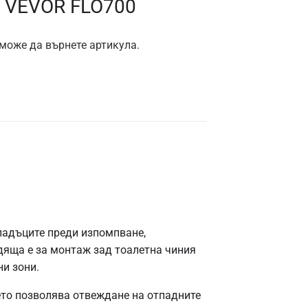
а VEVOR FLO700
 може да върнете артикула.
падъците преди изпомпване,
дяща е за монтаж зад тоалетна чиния
ни зони.
ето позволява отвеждане на отпадните