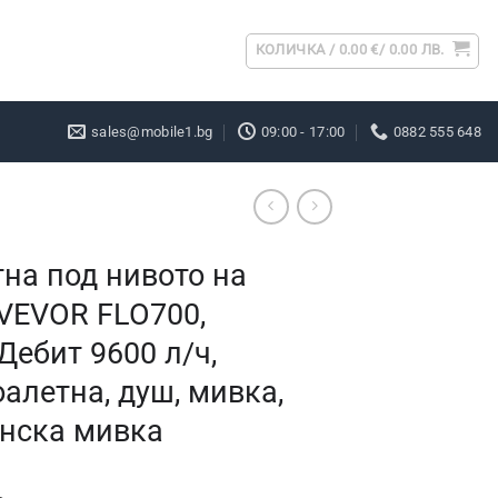
КОЛИЧКА /
0.00
€
/ 0.00 ЛВ.
sales@mobile1.bg
09:00 - 17:00
0882 555 648
на под нивото на
VEVOR FLO700,
ебит 9600 л/ч,
алетна, душ, мивка,
енска мивка