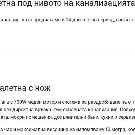
етна под нивото на канализацият
аранция, като предлагаме и 14 дни тестов период, в който
алетна с нож
ага с 700W меден мотор и система за раздробяване на от
 без директна връзка към основната канализация. Подхо
ета, мокри помещения, допълнителни бани, кухни и сервиз
на час и максимална височина на изпомпване 10 метра, ко