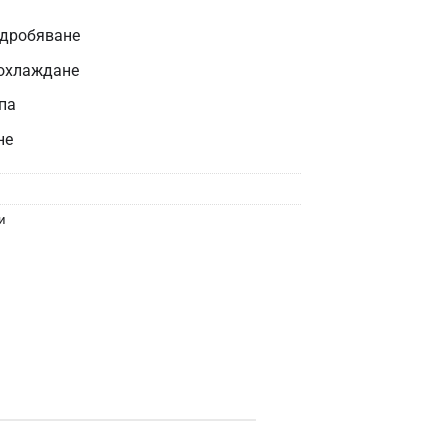
здробяване
 охлаждане
па
не
и