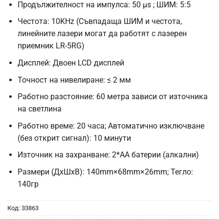
Продължителност на импулса: 50 μs ; ШИМ: 5:5
Честота: 10KHz (Съвпадаща ШИМ и честота,
линейните лазери могат да работят с лазерен
приемник LR-5RG)
Дисплей: Двоен LCD дисплей
Точност на нивелиране: ≤ 2 мм
Работно разстояние: 60 метра зависи от източника
на светлина
Работно време: 20 часа; Автоматично изключване
(без открит сигнал): 10 минути
Източник на захранване: 2*AA батерии (алкални)
Размери (ДxШxВ): 140mm×68mm×26mm; Тегло:
140гр
Код:
33863