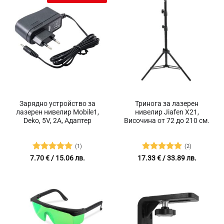
Зарядно устройство за
Тринога за лазерен
лазерен нивелир Mobile1,
нивелир Jiafen X21,
Deko, 5V, 2A, Адаптер
Височина от 72 до 210 см.
(1)
(2)
Оценено с
Оценено с
7.70
€
/ 15.06 лв.
17.33
€
/ 33.89 лв.
5
от 5
5
от 5