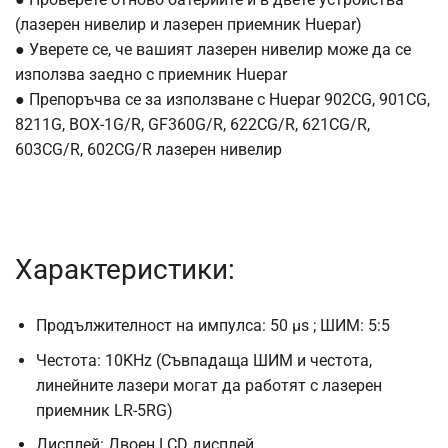
(лазерен нивелир и лазерен приемник Huepar)
● Уверете се, че вашият лазерен нивелир може да се
използва заедно с приемник Huepar
● Препоръчва се за използване с Huepar 902CG, 901CG,
8211G, BOX-1G/R, GF360G/R, 622CG/R, 621CG/R,
603CG/R, 602CG/R лазерен нивелир
Характеристики:
Продължителност на импулса: 50 μs ; ШИМ: 5:5
Честота: 10KHz (Съвпадаща ШИМ и честота,
линейните лазери могат да работят с лазерен
приемник LR-5RG)
Дисплей: Двоен LCD дисплей