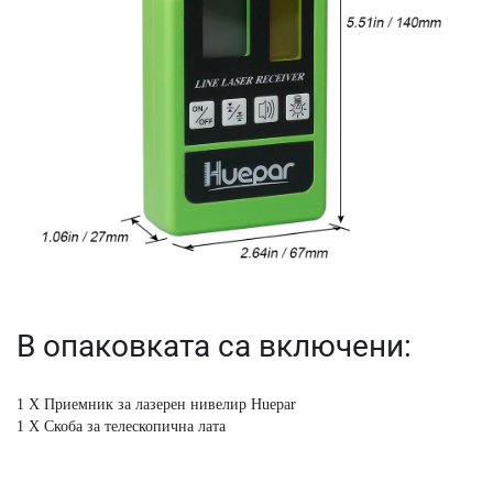
В опаковката са включени:
1 X Приемник за лазерен нивелир Huepar
1 X Скоба за телескопична лата