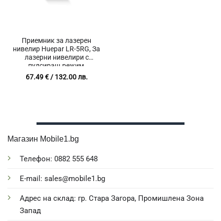
Приемник за лазерен
нивелир Huepar LR-5RG, За
лазерни нивелири с
пулсиращ режим,
Видимост на открито
67.49
€
/ 132.00 лв.
Магазин Mobile1.bg
Телефон: 0882 555 648
E-mail: sales@mobile1.bg
Адрес на склад: гр. Стара Загора, Промишлена Зона
Запад