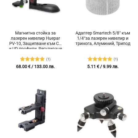
Магнитна стойка за
Адаптер Smartech 5/8“ към
лазерен нивелир Huepar
1/4“за лазерен нивелир и
PV-10, Защипване към CD
тринога, Алуминий, Трипод
и UD профили, Регулиране
на височина, Въртене на
360 градуса, Резба 1/4
(1)
(1)
инча
Оценено с
Оценено с
68.00
€
/ 133.00 лв.
5.11
€
/ 9.99 лв.
5
от 5
5
от 5