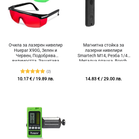
Очила за лазерен нивелир
Магнитна стойка за
Huepar X90G, Зелен и
лазерни нивелири
Червен, Подобрява
Smartech M14, Резба 1/4″,
видимостта, Защитава
Метална планка, Bosch,
очите
Dewalt, Deko, Hilda, Firecore,
Huepar
(2)
Оценено с
10.17
€
/ 19.89 лв.
14.83
€
/ 29.00 лв.
5
от 5