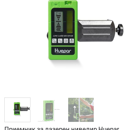
Приемник за лазерен нивелир Huepar