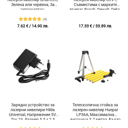
Зелена или червена, За
Съвместима с марките
гипсокартон,
Huepar, Bosch, Dewalt, Deko,
Рефлектираща
Hilda, Firecore
(4)
Оценено с
7.62
€
/ 14.90 лв.
17.33
€
/ 33.89 лв.
5
от 5
Зарядно устройство за
Телескопична стойка за
лазерни нивелири Hilda
лазерен нивелир Huepar
Universal, Напрежение 5V,
LP36A, Максимална
Ток 2A, Размер 5.5 х 2.5
височина 3.7 метра, Бързо
мм, Адаптер, Захранване
регулиране