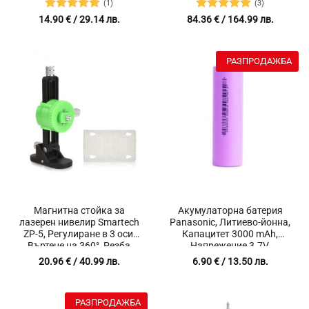
220V
(1)
(3)
Оценено с
Оценено с
14.90
€
/ 29.14 лв.
84.36
€
/ 164.99 лв.
5
от 5
5
от 5
РАЗПРОДАЖБА
Магнитна стойка за
Акумулаторна батерия
лазерен нивелир Smartech
Panasonic, Литиево-йонна,
ZP-5, Регулиране в 3 оси,
Капацитет 3000 mAh,
Въртене на 360°, Резба
Напрежение 3.7V,
1/4″, Bosch, Dewalt, Deko,
Резервна батерия за
20.96
€
/ 40.99 лв.
6.90
€
/ 13.50 лв.
Hilda, Firecore, Huepar
лазерен нивелир Hilda G36
и други продукти
РАЗПРОДАЖБА