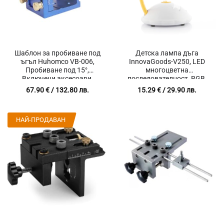
Шаблон за пробиване под
Детска лампа дъга
ъгъл Huhomco VB-006,
InnovaGoods-V250, LED
Пробиване под 15°,
многоцветна
Включени аксесоари,
последователност, RGB,
Регулиране на височината,
Нощна светлина,
67.90
€
/ 132.80 лв.
15.29
€
/ 29.90 лв.
Ръчно затягане
Автоматично изключване,
Захранване 4 батерии AAA
(1.5 V) или Micro Usb кабел,
НАЙ-ПРОДАВАН
Бял