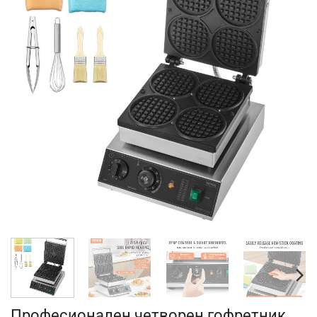
Професионален четворен гофретник