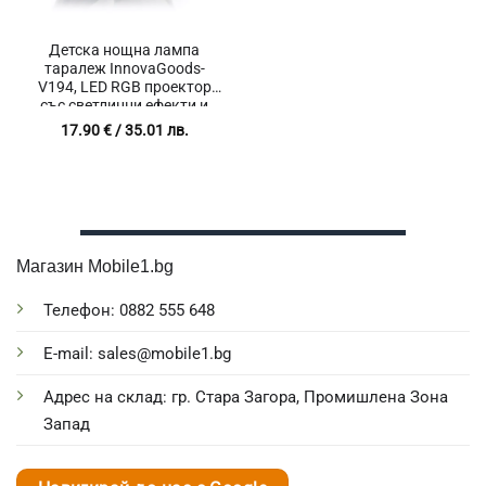
Детска нощна лампа
таралеж InnovaGoods-
V194, LED RGB проектор
със светлинни ефекти и
цветове, 15 Приспивни
17.90
€
/ 35.01 лв.
мелодии, 5 Регулируеми
нива на звука, Бял шум,
Автоматично изключване
след 30 мин, Захранване с
3 батерии (AAA), Сив/Бял
Магазин Mobile1.bg
Телефон: 0882 555 648
E-mail: sales@mobile1.bg
Адрес на склад: гр. Стара Загора, Промишлена Зона
Запад