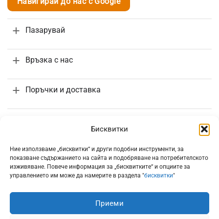
Навигирай до нас с Google
Пазарувай
Връзка с нас
Поръчки и доставка
Информация
Бисквитки
Ние използваме „бисквитки“ и други подобни инструменти, за
показване съдържанието на сайта и подобряване на потребителското
изживяване. Повече информация за „бисквитките“ и опциите за
управлението им може да намерите в раздела "
бисквитки
"
Всички цени са с включено 20% ДДС
Приеми