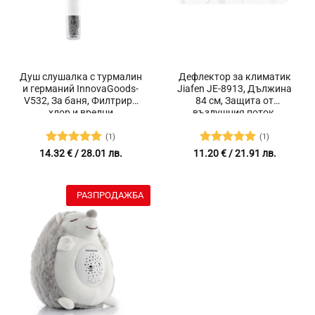
Душ слушалка с турмалин
Дефлектор за климатик
и германий InnovaGoods-
Jiafen JE-8913, Дължина
V532, За баня, Филтрира
84 см, Защита от
хлор и вредни
въздушния поток,
замърсявания, Икономия
Регулиране на 180°,
на вода, Универсална, 8
Рисунка
(1)
(1)
Струи, Размер 9 х 9 х 25 см,
Оценено с
Оценено с
14.32
€
/ 28.01 лв.
11.20
€
/ 21.91 лв.
Прозрачен
5
от 5
5
от 5
РАЗПРОДАЖБА