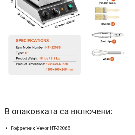
В опаковката са включени:
Гофретник Vevor HT-2206B