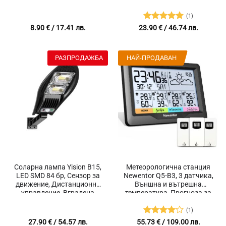
Регулируем, 2 Куки за
Опорни точки с колела, 4
закрепяне, Размер в
броя
(1)
разгънато положение 45 x
Оценено с
8.90
€
/ 17.41 лв.
23.90
€
/ 46.74 лв.
80 x 30 см, Черен
5
от 5
РАЗПРОДАЖБА
НАЙ-ПРОДАВАН
Соларна лампа Yision B15,
Метеорологична станция
LED SMD 84 бр, Сензор за
Newentor Q5-B3, 3 датчика,
движение, Дистанционно
Външна и вътрешна
управление, Вградена
температура, Прогноза за
батерия 1500 mAh,
времето, Сигнализация
Мощност 40 W, Яркост
при лед, Атмосферно
(1)
1060 lm, Автоматични
налягане, Wi-Fi, Влажност,
Оценено
27.90
€
/ 54.57 лв.
55.73
€
/ 109.00 лв.