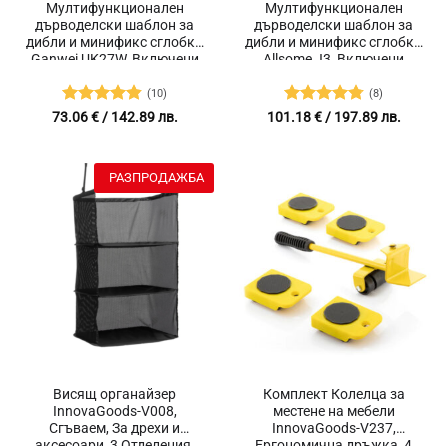
Мултифункционален
Мултифункционален
дърводелски шаблон за
дърводелски шаблон за
дибли и минификс сглобки
дибли и минификс сглобки
Ganwei UK27W, Включени
Allsome J3, Включени
аксесоари, Локатор за
аксесоари, Анодизиран
пробиване
алуминий
(10)
(8)
Оценено с
Оценено с
73.06
€
/ 142.89 лв.
101.18
€
/ 197.89 лв.
4.8
от 5
4.75
от 5
РАЗПРОДАЖБА
Висящ органайзер
Комплект Колелца за
InnovaGoods-V008,
местене на мебели
Сгъваем, За дрехи и
InnovaGoods-V237,
аксесоари, 3 Отделения,
Ергономична дръжка, 4