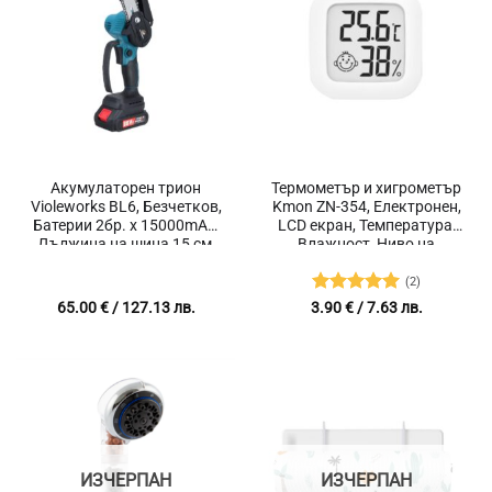
Акумулаторен трион
Термометър и хигрометър
Violeworks BL6, Безчетков,
Kmon ZN-354, Електронен,
Батерии 2бр. х 15000mAh,
LCD екран, Температура,
Дължина на шина 15 см,
Влажност, Ниво на
Подходящ за клони,
комфорт
храсти и мека дървесина,
(2)
Електрически, Индикатор
Оценено с
65.00
€
/ 127.13 лв.
3.90
€
/ 7.63 лв.
за батерията, Мощност
5
от 5
2000 W
ИЗЧЕРПАН
ИЗЧЕРПАН