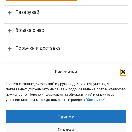
Пазарувай
Връзка с нас
Поръчки и доставка
Информация
Бисквитки
Ние използваме „бисквитки“ и други подобни инструменти, за
показване съдържанието на сайта и подобряване на потребителското
изживяване. Повече информация за „бисквитките“ и опциите за
управлението им може да намерите в раздела "
бисквитки
"
Всички цени са с включено 20% ДДС
Приеми
Откажи