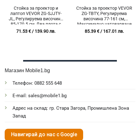
Стойка за проектор и
Стойка за проектор VEVOR
лаптоп VEVOR ZG-SJJTY-
ZG-TBTY, Регулируема
JL, Регулируема височина
височина 77-161 см,
85-170.5 см, Два плота с
Максимално натоварване
размер 40 × 30 см и 20.5 ×
8.5 кг
71.53
€
/ 139.90 лв.
85.39
€
/ 167.01 лв.
27 см, Гъвкав държач за
телефон
Магазин Mobile1.bg
Телефон: 0882 555 648
E-mail: sales@mobile1.bg
Адрес на склад: гр. Стара Загора, Промишлена Зона
Запад
Навигирай до нас с Google