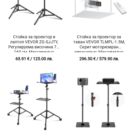
Стойка за проектор и
Стойка за проектор за
лаптоп VEVOR ZG-SJJTY,
таван VEVOR TLMPL-1.5M,
Регулируема височина 75-
Скрит моторизиран
160 см, Максимално
механизъм, Максимално
натоварване 5 кг, Гъвкав
натоварване 15 кг,
63.91
€
/ 125.00 лв.
296.50
€
/ 579.90 лв.
държач за телефон
Разтягане до 150 см