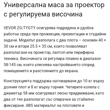
Универсална маса за проектор
с регулируема височина
VEVOR ZG-TYGTY осигурява подредена и удобна
работна среда при прожекции, презентации и студийни
задачи. Моделът разполага с два плота – основен 40 ×
30 см и втори 25.5 × 35 см, които позволяват
разполагане на проектор, лаптоп или периферна
техника. Височината се регулира плавно в диапазон
58-145 см, което улеснява настройването според
помещението и разстоянието до екрана.
Конструкцията поддържа натоварване до 10 кг върху
долния плот и 8 кг върху горния. Четирите колела с
диаметър 58 мм осигуряват лесно придвижване, като
два от тях разполагат със спирачки за стабилно
фиксиране. ABS материалът на плотовете и