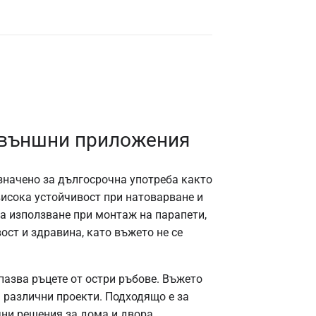
 външни приложения
значено за дългосрочна употреба както
висока устойчивост при натоварване и
а използване при монтаж на парапети,
ост и здравина, като въжето не се
пазва ръцете от остри ръбове. Въжето
 различни проекти. Подходящо е за
чни решения за дома и двора.