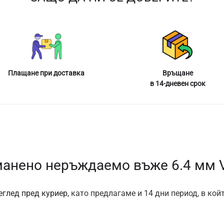
Плащане при доставка
Връщане
в 14-дневен срок
анено неръждаемо въже 6.4 мм 
еглед пред куриер,
като предлагаме и 14 дни период, в кой