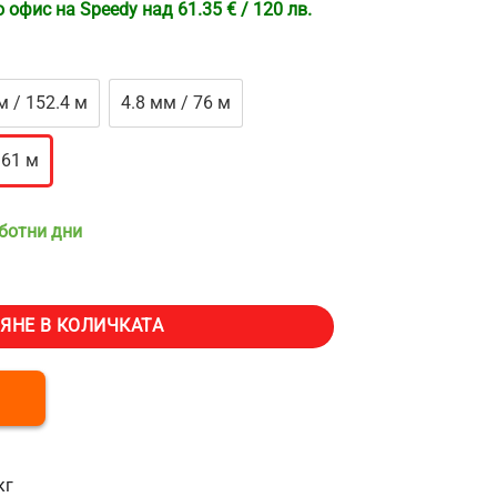
офис на Speedy над 61.35 € / 120 лв.
м / 152.4 м
4.8 мм / 76 м
 61 м
аботни дни
даемо въже 6.4 мм Vevor, Дължина 61 м, Якост на скъсване 2900 кг
ЯНЕ В КОЛИЧКАТА
кг