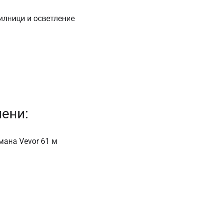
илници и осветление
чени:
ана Vevor 61 м