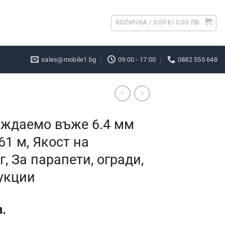
КОЛИЧКА /
0.00
€
/ 0.00 ЛВ.
sales@mobile1.bg
09:00 - 17:00
0882 555 648
ждаемо въже 6.4 мм
61 м, Якост на
, За парапети, огради,
укции
.