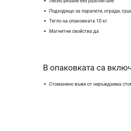
Лесно рязане без разплитане
Подходящо за парапети, огради, суш
Тегло на опаковката 10 кг
Магнитни свойства да
В опаковката са вклю
Стоманено въже от неръждаема стом