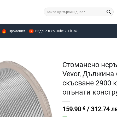
Търсене
за:
Промоция
Видяно в YouTube и TikTok
Стоманено неръ
Vevor, Дължина 
скъсване 2900 кг
опънати констр
159.90
€
/ 312.74 лв