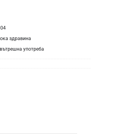
304
сока здравина
 вътрешна употреба