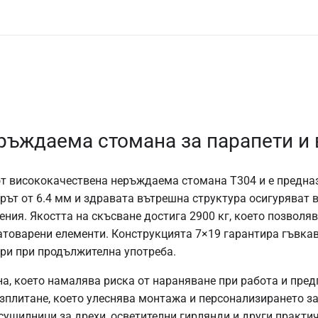
ръждаема стомана за парапети и
от висококачествена неръждаема стомана T304 и е предна
ърът от 6.4 мм и здравата вътрешна структура осигуряват 
ния. Якостта на скъсване достига 2900 кг, което позволяв
атоварени елементи. Конструкцията 7×19 гарантира гъвкав
ори при продължителна употреба.
а, което намалява риска от нараняване при работа и пред
азплитане, което улеснява монтажа и персонализирането за
 сушилници за дрехи, осветителни гирлянди и други практи