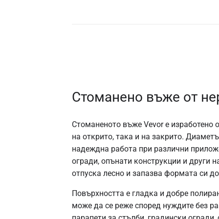
Стоманено въже от не
Стоманеното въже Vevor е изработено 
на открито, така и на закрито. Диамет
надеждна работа при различни приложе
огради, опънати конструкции и други н
отпуска лесно и запазва формата си д
Повърхността е гладка и добре полиран
може да се реже според нуждите без р
парапети за стълби, градински огради,