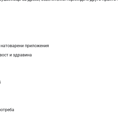
а натоварени приложения
вост и здравина
4
потреба