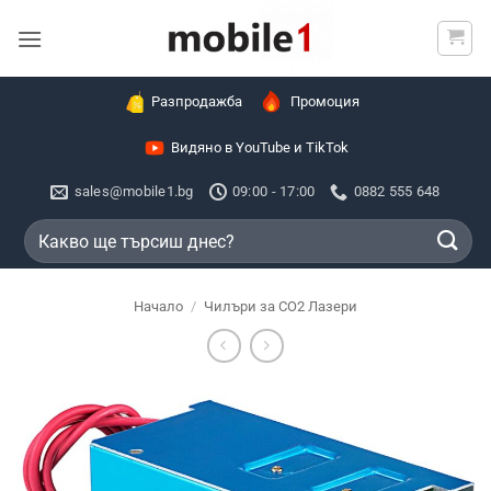
Skip
to
content
Разпродажба
Промоция
Видяно в YouTube и TikTok
sales@mobile1.bg
09:00 - 17:00
0882 555 648
Търсене
за:
Начало
/
Чилъри за CO2 Лазери