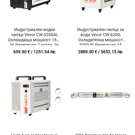
Индустриален воден
Индустриален чилър за
чилър Vevor CW-5200AI,
вода Vevor CW-6200,
Охлаждаща мощност 1600
Охладителна мощност
W, Резервоар 7 литра, За
5000 W, Резервоар 15
CO2 лазерни машини до
литра, За CO2 лазерни
639.90
€
/ 1251.54 лв.
2889.90
€
/ 5652.15 лв.
150 W
машини и CNC оборудване