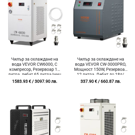
Чилър за охлаждане на
Чилър за охлаждане на
вода VEVOR CW6000, С
вода VEVOR CW-3000PRO,
компресор, Резервоар 15
Мощност 150W, Резервоар
литра, дебит 65 литра/мин
12 литра, Дебит до 18л/
мин
1583.93
€
/ 3097.90 лв.
337.90
€
/ 660.87 лв.