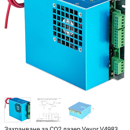
Захранване за CO2 лазер Vevor V4983,