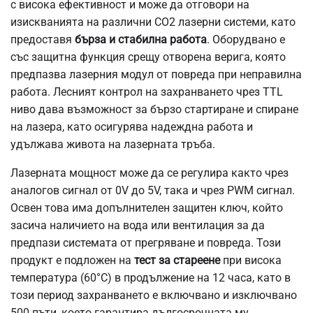
с висока ефективност и може да отговори на
изискванията на различни CO2 лазерни системи, като
предоставя
бърза и стабилна работа
. Оборудвано е
със защитна функция срещу отворена верига, която
предпазва лазерния модул от повреда при неправилна
работа. Лесният контрол на захранването чрез TTL
ниво дава възможност за бързо стартиране и спиране
на лазера, като осигурява надеждна работа и
удължава живота на лазерната тръба.
Лазерната мощност може да се регулира както чрез
аналогов сигнал от 0V до 5V, така и чрез PWM сигнал.
Освен това има допълнителен защитен ключ, който
засича наличието на вода или вентилация за да
предпази системата от прегряване и повреда. Този
продукт е подложен на
тест за стареене
при висока
температура (60°C) в продължение на 12 часа, като в
този период захранването е включвано и изключвано
500 пъти, което гарантира дългосрочната му