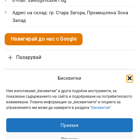
E-mail: sales@mobile1.bg
Адрес на склад: гр. Стара Загора, Промишлена Зона
Запад
Навигирай до нас с Google
Пазарувай
Връзка с нас
Бисквитки
Ние използваме „бисквитки“ и други подобни инструменти, за
Поръчки и доставка
показване съдържанието на сайта и подобряване на потребителското
изживяване. Повече информация за „бисквитките“ и опциите за
управлението им може да намерите в раздела "
бисквитки
"
Информация
Приеми