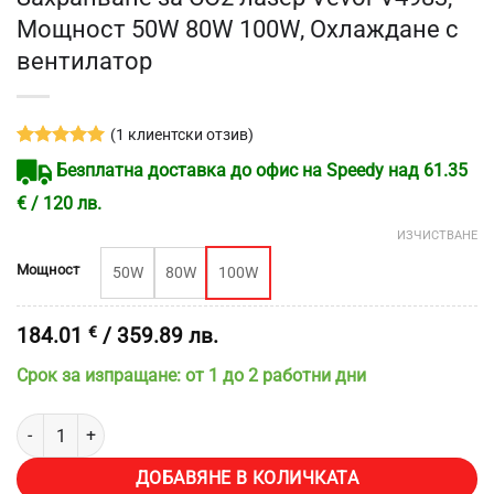
Мощност 50W 80W 100W, Охлаждане с
вентилатор
(
1
клиентски отзив)
Оценен
1
5
Безплатна доставка до офис на Speedy над 61.35
от 5,
базирано
€ / 120 лв.
на
потребителски
ИЗЧИСТВАНЕ
оценки
Мощност
50W
80W
100W
184.01
€
/ 359.89 лв.
Срок за изпращане: от 1 до 2 работни дни
количество за Захранване за CO2 лазер Vevor V4983, Мощност 5
ДОБАВЯНЕ В КОЛИЧКАТА