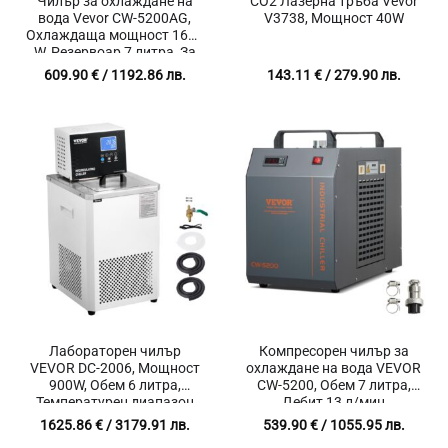
Чилър за охлаждане на
CO2 Лазерна тръба Vevor
вода Vevor CW-5200AG,
V3738, Мощност 40W
Охлаждаща мощност 1600
W, Резервоар 7 литра, За
CO2 лазери и CNC машини
609.90
€
/ 1192.86 лв.
143.11
€
/ 279.90 лв.
Лабораторен чилър
Компресорен чилър за
VEVOR DC-2006, Мощност
охлаждане на вода VEVOR
900W, Обем 6 литра,
CW-5200, Обем 7 литра,
Температурен диапазон
Дебит 13 л/мин
-20°C до 100°C, Точност на
1625.86
€
/ 3179.91 лв.
539.90
€
/ 1055.95 лв.
регулиране до 0.01°C