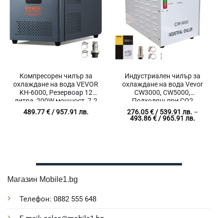
Компресорен чилър за
Индустриален чилър за
охлаждане на вода VEVOR
охлаждане на вода Vevor
KH-6000, Резервоар 12
CW3000, CW5000,
литра, 200W мощност, 7.2
Подходящ при CO2
литра/мин поток
лазерни тръби
489.77
€
/ 957.91 лв.
276.05
€
/ 539.91 лв.
–
Price
493.86
€
/ 965.91 лв.
range:
276.05 
/
539.91 
throug
493.86 
/
965.91 
Магазин Mobile1.bg
Телефон: 0882 555 648