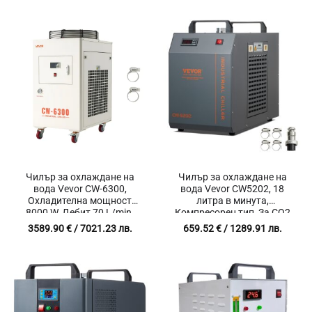
Чилър за охлаждане на
Чилър за охлаждане на
вода Vevor CW-6300,
вода Vevor CW5202, 18
Охладителна мощност
литра в минута,
8000 W, Дебит 70 L/min,
Компресорен тип, За CO2
Резервоар 40 литра
лазери
3589.90
€
/ 7021.23 лв.
659.52
€
/ 1289.91 лв.