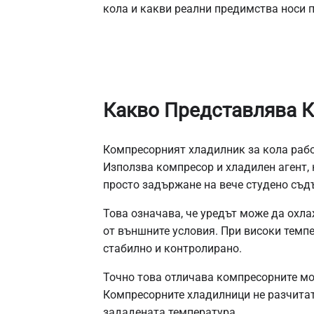
кола и какви реални предимства носи 
Какво Представлява К
Компресорният хладилник за кола раб
Използва компресор и хладилен агент, 
просто задържане на вече студено съд
Това означава, че уредът може да охл
от външните условия. При високи темп
стабилно и контролирано.
Точно това отличава компресорните мо
Компресорните хладилници не разчитат 
зададената температура.