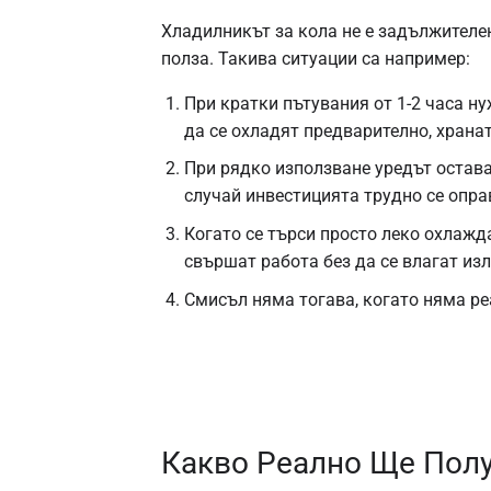
Хладилникът за кола не е задължителен
полза. Такива ситуации са например:
При кратки пътувания от 1-2 часа н
да се охладят предварително, храна
При рядко използване уредът остава
случай инвестицията трудно се опра
Когато се търси просто леко охлажд
свършат работа без да се влагат из
Смисъл няма тогава, когато няма ре
Какво Реално Ще Полу