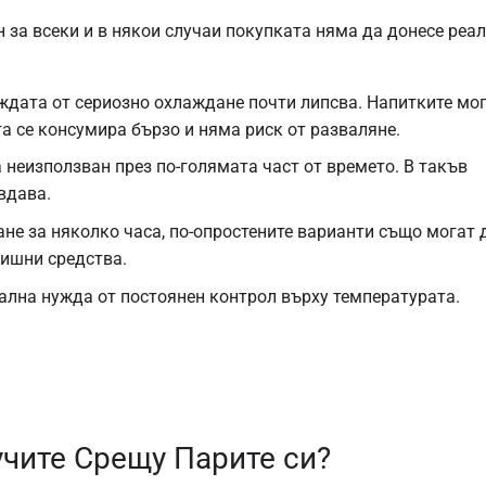
 за всеки и в някои случаи покупката няма да донесе реа
уждата от сериозно охлаждане почти липсва. Напитките мо
та се консумира бързо и няма риск от разваляне.
 неизползван през по-голямата част от времето. В такъв
вдава.
ане за няколко часа, по-опростените варианти също могат 
лишни средства.
ална нужда от постоянен контрол върху температурата.
чите Срещу Парите си?