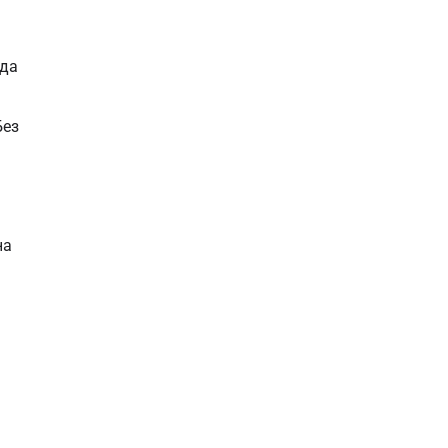
 да
Без
на