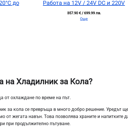
20°C до
Работа на 12V / 24V DC и 220V
357.90
€
/ 699.99 лв.
Още
а на Хладилник за Кола?
да от охлаждане по време на път.
ник за кола се превръща в много добро решение. Уредът щ
о от жегата навън. Това позволява храните и напитките д
ори при продължително пътуване.