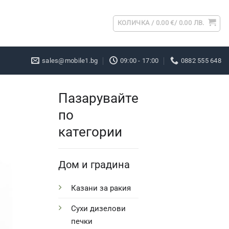
КОЛИЧКА /
0.00
€
/ 0.00 ЛВ.
sales@mobile1.bg
09:00 - 17:00
0882 555 648
Пазарувайте
по
категории
Дом и градина
Казани за ракия
Сухи дизелови
печки