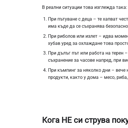
В реални ситуации това изглежда така:
При пътуване с деца – те хапват чест
има къде да се съхранява безопасно,
При риболов или излет – идва момент
хубав уред за охлаждане това просто
При дълъг път или работа на терен –
съхранение за часове напред, при в
При къмпинг за няколко дни – вече 
продукти, както у дома – месо, риба,
Кога НЕ си струва пок