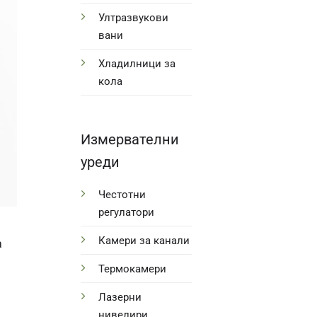
Ултразвукови
вани
Хладилници за
кола
Измервателни
уреди
Честотни
регулатори
Камери за канали
а
Термокамери
Лазерни
нивелири