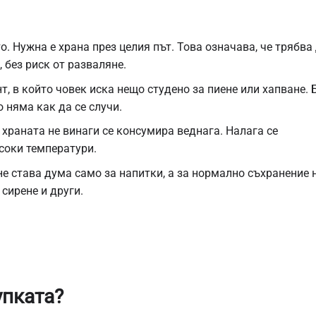
о. Нужна е храна през целия път. Това означава, че трябва
 без риск от разваляне.
, в който човек иска нещо студено за пиене или хапване. 
 няма как да се случи.
 храната не винаги се консумира веднага. Налага се
исоки температури.
не става дума само за напитки, а за нормално съхранение 
 сирене и други.
упката?