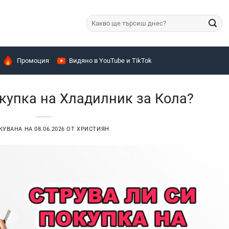
Търсене
за:
Промоция
Видяно в YouTube и TikTok
окупка на Хладилник за Кола?
КУВАНА НА
08.06.2026
ОТ
ХРИСТИЯН