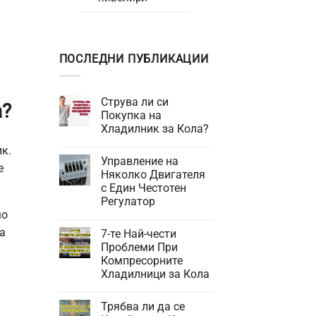
ПОСЛЕДНИ ПУБЛИКАЦИИ
Струва ли си
а?
Покупка на
Хладилник за Кола?
Няма
к.
коментари
Управление на
за
е
Струва
Няколко Двигателя
ли
с Един Честотен
си
Покупка
Регулатор
на
мо
Хладилник
Няма
за
коментари
а
7-те Най-чести
за
Кола?
Управление
Проблеми При
на
Компресорните
Няколко
Двигателя
Хладилници за Кола
с
Един
Няма
Честотен
коментари
Трябва ли да се
за
Регулатор
7-