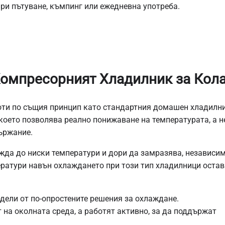
при пътуване, къмпинг или ежедневна употреба.
омпресорният Хладилник за Кол
оти по същия принцип като стандартния домашен хладилни
което позволява реално понижаване на температурата, а н
ържание.
ажда до ниски температури и дори да замразява, независи
ератури навън охлаждането при този тип хладилници остав
дели от по-опростените решения за охлаждане.
на околната среда, а работят активно, за да поддържат