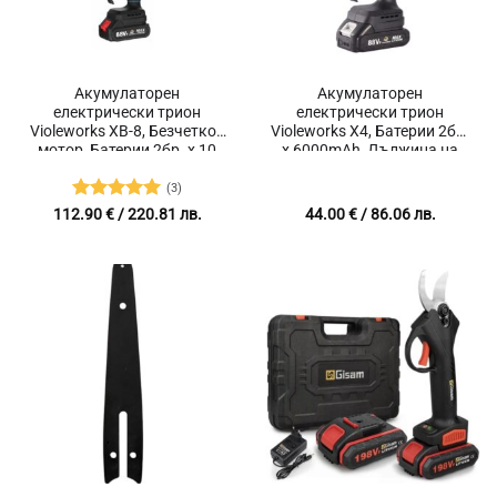
Акумулаторен
Акумулаторен
електрически трион
електрически трион
Violeworks XB-8, Безчетков
Violeworks X4, Батерии 2бр.
мотор, Батерии 2бр. х 10
х 6000mAh, Дължина на
000mAh, Дължина на шина
шина 10 см, За клони и
20 см
дървесина, Мини
(3)
Оценено с
112.90
€
/ 220.81 лв.
44.00
€
/ 86.06 лв.
5
от 5