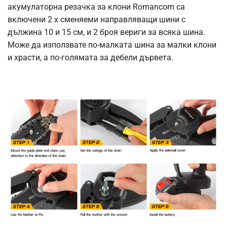
акумулаторна резачка за клони Romancom са
включени
2 x сменяеми направляващи шини с
дължина 10 и 15 см, и 2 броя вериги за всяка шина.
Може да използвате по-малката шина за малки клони
и храсти, а по-голямата за дебели дървета.