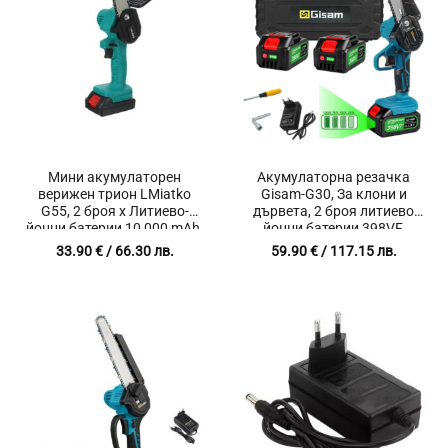
Мини акумулаторен
Акумулаторна резачка
верижен трион LMiatko
Gisam-G30, За клони и
G55, 2 броя х Литиево-
дървета, 2 броя литиево
йонни батерии 10 000 mAh,
йонни батерии 398VF,
Дължина на шината 10 см,
Капацитет 3000 mAh,
33.90
€
/ 66.30 лв.
59.90
€
/ 117.15 лв.
Мощност 2400W, 18V,
Водеща шина с дължина
Скорост на веригата 5m/s,
15 см