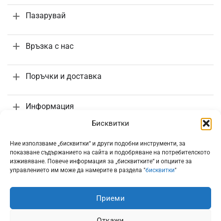
Пазарувай
Връзка с нас
Поръчки и доставка
Информация
Бисквитки
Ние използваме „бисквитки“ и други подобни инструменти, за
показване съдържанието на сайта и подобряване на потребителското
изживяване. Повече информация за „бисквитките“ и опциите за
Всички цени са с включено 20% ДДС
управлението им може да намерите в раздела "
бисквитки
"
Приеми
Откажи