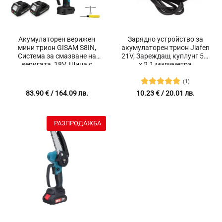
Акумулаторен верижен
Зарядно устройство за
мини трион GISAM S8IN,
акумулаторен трион Jiafen
Система за смазване на
21V, Зареждащ куплунг 5.5
веригата, 18V, Шина с
x 2.1 милиметра
дължина 20 см
(1)
Оценено с
83.90
€
/ 164.09 лв.
10.23
€
/ 20.01 лв.
5
от 5
РАЗПРОДАЖБА