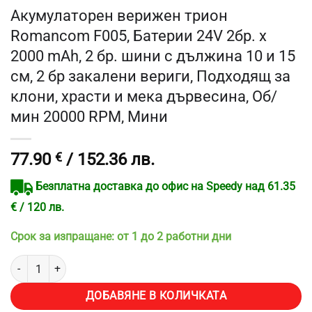
Акумулаторен верижен трион
Romancom F005, Батерии 24V 2бр. х
2000 mAh, 2 бр. шини с дължина 10 и 15
см, 2 бр закалени вериги, Подходящ за
клони, храсти и мека дървесина, Об/
мин 20000 RPM, Мини
77.90
€
/ 152.36 лв.
Безплатна доставка до офис на Speedy над 61.35
€ / 120 лв.
Срок за изпращане: от 1 до 2 работни дни
количество за Акумулаторен верижен трион Romancom F005, Батер
ДОБАВЯНЕ В КОЛИЧКАТА