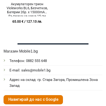
Акумулаторен трион
Violeworks BL6, Безчетков,
Батерии 2бр. х 15000mAh,
Дължина на шина 15 см,
Подходящ за клони,
65.00
€
/ 127.13 лв.
храсти и мека дървесина,
Електрически, Индикатор
за батерията, Мощност
2000 W
Магазин Mobile1.bg
Телефон: 0882 555 648
E-mail: sales@mobile1.bg
Адрес на склад: гр. Стара Загора, Промишлена Зона
Запад
Навигирай до нас с Google