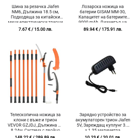
Шина за резачка Jiafen
Лозарска ножица на
NM6, Дължина 18.5 см,
батерии GISAM MM-30,
Подходяща за китайски
Капацитет на батериите
мини електрически триони
9000 mAh, Диаметър на
рязане 30 мм, Острие от
7.67
€
/ 15.00 лв.
89.94
€
/ 175.91 лв.
волфрамова стомана
Телескопична ножица за
Зарядно устройство за
клони с въже и трион
акумулаторен трион Jiafen
VEVOR GZJDJ, Дължина до
5V, Зареждащ куплунг 3.5
8.24м, Система с двойно
x 1.35 милиметра
заключване
148.22
€
/ 289.89 лв.
10.23
€
/ 20.01 лв.