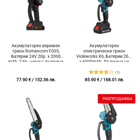
Акумулаторен верижен
Акумулаторен
трион Romancom F005,
електрически трион
Батерии 24V 2бр. х 2000
Violeworks X6, Батерии 2бр.
mAh, 2 бр. шини с дължина
х 6000mAh, Дължина на
10 и 15 см, 2 бр закалени
шина 15 см, За клони и
вериги, Подходящ за
дървесина, Предпазител,
(1)
клони, храсти и мека
Индикатор за батерията,
Оценено
77.90
€
/ 152.36 лв.
85.90
€
/ 168.01 лв.
дървесина, Об/мин 20000
Мини
с
4
от 5
RPM, Мини
РАЗПРОДАЖБА