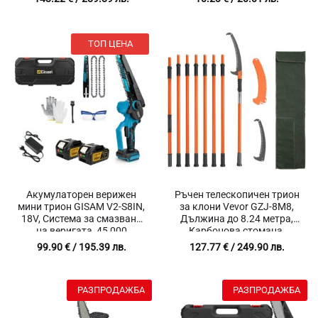
ТОП ЦЕНА
Акумулаторен верижен
Ръчен телескопичен трион
мини трион GISAM V2-S8IN,
за клони Vevor GZJ-8M8,
18V, Система за смазване
Дължина до 8.24 метра,
на веригата, 45 000
Карбонова стомана,
оборота в минута
Двойна заключваща
99.90
€
/ 195.39 лв.
127.77
€
/ 249.90 лв.
система
РАЗПРОДАЖБА
РАЗПРОДАЖБА