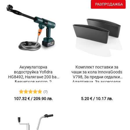
РАЗПРОДАЖБА
Акумулаторна
Комплект поставки за
водоструйка Yofidra
чаши за кола InnovaGoods
HG8492, Налягане 200 bar,
V798, За предни седалки,
Безчетков мотор, 2
Адаптивни, За аксесоари,
батерии, Мощност 3500 W
2 броя
(7)
Оценено с
107.32
€
/ 209.90 лв.
5.20
€
/ 10.17 лв.
5
от 5