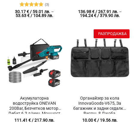
шкурка, Електрическа
(3)
чаша, Захранващ кабел
Оценено с
30.17
€
/ 59.01 лв.
–
136.98
€
/ 267.91 лв.
–
220-230 V, 5 части
Price
Price
53.63
€
/ 104.89 лв.
194.24
€
/ 379.90 лв.
5
от 5
range:
range:
30.17 €
136.98 
/
/
59.01 лв.
267.91 
РАЗПРОДАЖБА
through
throug
53.63 €
194.24 
/
/
104.89 лв.
379.90 
Акумулаторна
Органайзер за кола
водоструйка ONEVAN
InnovaGoods-V675, За
200Bar, Безчетков мотор,
багажник и задни седалки,
Дебит 6.3 л/мин, Мощност
Висящ, 8 Джоба,
3500W
Поставяне чрез велкро
111.41
€
/ 217.90 лв.
10.00
€
/ 19.56 лв.
лента и закопчаване,
Черен