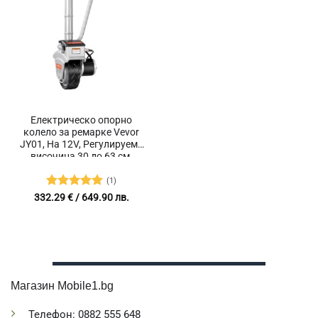
Електрическо опорно
колело за ремарке Vevor
JY01, На 12V, Регулируема
височина 30 до 63 см,
Капацитет на теглене 2268
кг
(1)
Оценено с
332.29
€
/ 649.90 лв.
5
от 5
Магазин Mobile1.bg
Телефон: 0882 555 648