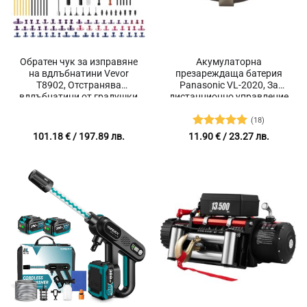
Обратен чук за изправяне
Акумулаторна
на вдлъбнатини Vevor
презареждаща батерия
T8902, Отстранява
Panasonic VL-2020, За
вдлъбнатини от градушки
дистанционно управление
и удари
на BMW, Напрежение 3V,
Подходяща за BMW E46,
(18)
E60, E90, E53, E39, E83, E85,
Оценено с
101.18
€
/ 197.89 лв.
11.90
€
/ 23.27 лв.
E91, E92, E93, E65, E66
5
от 5