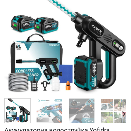
Акумулаторна водоструйка Yofidra