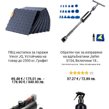
ПВЦ настилка за гаражи
Обратен чук за изправяне
Vevor JQ, Устойчива на
на вдлъбнатини Jiafen
товар до 2500 кг, Графит
S154, Включени 18
подложки, Не поврежда
боята на автомобила
(1)
Оценено с
89.48
€
/ 175.01 лв.
–
37.27
€
/ 72.89 лв.
Price
178.90
€
/ 349.90 лв.
5
от 5
range:
89.48 €
/
175.01 лв.
through
178.90 €
/
349.90 лв.