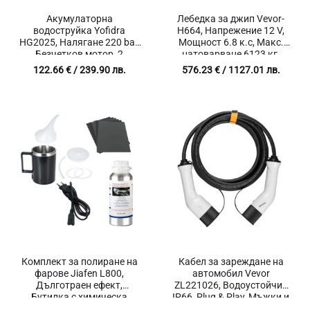
Акумулаторна
Лебедка за джип Vevor-
водоструйка Yofidra
H664, Напрежение 12 V,
HG2025, Налягане 220 bar,
Мощност 6.8 к.с, Макс.
Безчетков мотор, 2
натоварване 6123 кг,
батерии, Мощност 3500 W
Автоматична спирачка,
122.66
€
/ 239.90 лв.
576.23
€
/ 1127.01 лв.
Дистанционно
управление, 3-степенна
планетарна скоростна
кутия, Дължина на въже
24 м, Предавателно
отношение 265:1
Комплект за полиране на
Кабел за зареждане на
фарове Jiafen L800,
автомобил Vevor
Дълготраен ефект,
ZL221026, Водоустойчив
Бутилка с химическа
IP66, Plug & Play, Мъжки и
течност 800 мл, Листове
женски порт