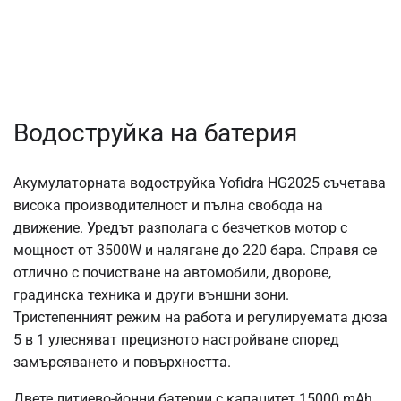
Водоструйка на батерия
Акумулаторната водоструйка Yofidra HG2025 съчетава
висока производителност и пълна свобода на
движение. Уредът разполага с безчетков мотор с
мощност от 3500W и налягане до 220 бара. Справя се
отлично с почистване на автомобили, дворове,
градинска техника и други външни зони.
Тристепенният режим на работа и регулируемата дюза
5 в 1 улесняват прецизното настройване според
замърсяването и повърхността.
Двете литиево-йонни батерии с капацитет 15000 mAh