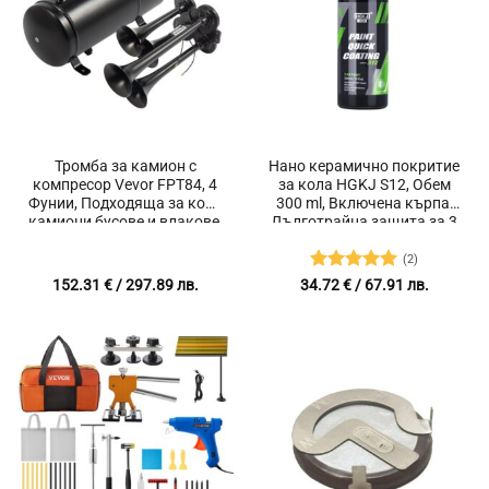
Тромба за камион с
Нано керамично покритие
компресор Vevor FPT84, 4
за кола HGKJ S12, Обем
Фунии, Подходяща за коли
300 ml, Включена кърпа,
камиони бусове и влакове,
Дълготрайна защита за 3
Максимално налягане 120
години
PSI
(2)
Оценено с
152.31
€
/ 297.89 лв.
34.72
€
/ 67.91 лв.
5
от 5