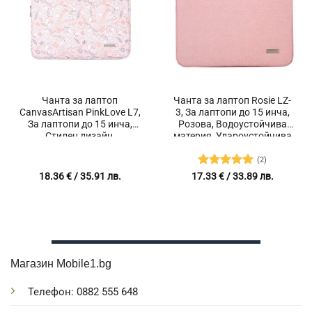
Чанта за лаптоп
Чанта за лаптоп Rosie LZ-
CanvasArtisan PinkLove L7,
3, За лаптопи до 15 инча,
За лаптопи до 15 инча,
Розова, Водоустойчива
Стилен дизайн,
материя, Удароустойчива
Водоустойчива материя,
защита
Удароустойчива защита,
(2)
Малки отделения за
Оценено с
18.36
€
/ 35.91 лв.
17.33
€
/ 33.89 лв.
аксесоари, Розова на
5
от 5
цветя
Магазин Mobile1.bg
Телефон: 0882 555 648