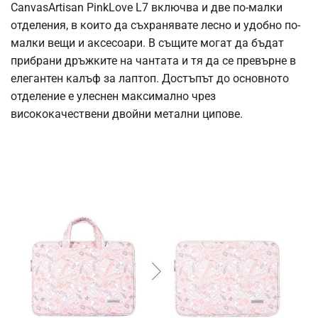
CanvasArtisan PinkLove L7 включва и две по-малки
отделения, в които да съхранявате лесно и удобно по-
малки вещи и аксесоари. В същите могат да бъдат
прибрани дръжките на чантата и тя да се превърне в
елегантен калъф за лаптоп. Достъпът до основното
отделение е улеснен максимално чрез
висококачествени двойни метални ципове.