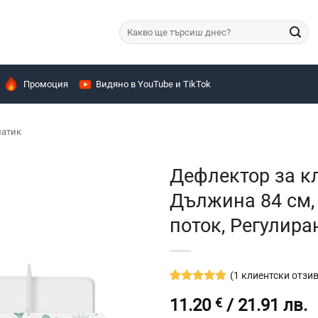
Търсене
за:
Промоция
Видяно в YouTube и TikTok
матик
Дефлектор за кл
Дължина 84 см,
поток, Регулира
(
1
клиентски отзив
Оценен
1
5
11.20
€
/ 21.91 лв.
от 5,
базирано