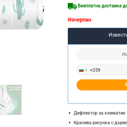
на
Безплатна доставка до 
потребителски
оценки
Изчерпан
Извести
+359
BULGARIA
+359
Дефлектор за климатик J
Красива рисунка с дърве