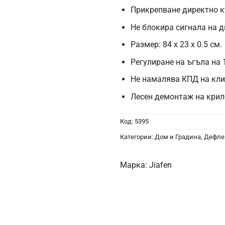
Прикрепване директно 
Не блокира сигнала на 
Размер: 84 х 23 х 0.5 см.
Регулиране на ъгъла на 
Не намалява КПД на кл
Лесен демонтаж на крил
Код:
5395
Категории:
Дом и Градина
,
Дефле
Марка:
Jiafen