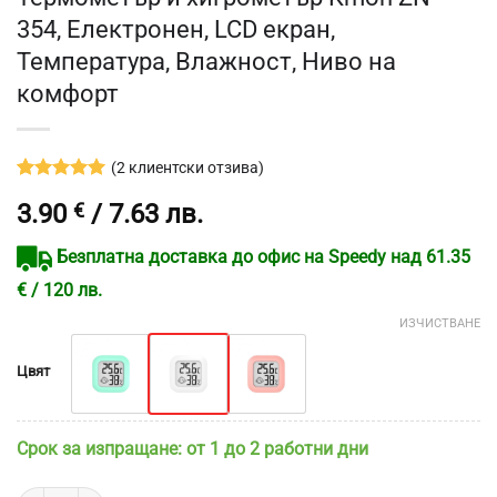
354, Електронен, LCD екран,
Температура, Влажност, Ниво на
комфорт
(
2
клиентски отзива)
Оценен
2
5
3.90
€
/ 7.63 лв.
от 5,
базирано
на
Безплатна доставка до офис на Speedy над 61.35
потребителски
оценки
€ / 120 лв.
ИЗЧИСТВАНЕ
Цвят
Срок за изпращане: от 1 до 2 работни дни