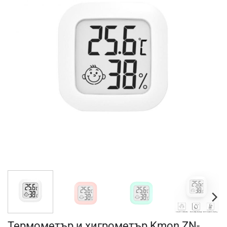
Термометър и хигрометър Kmon ZN-