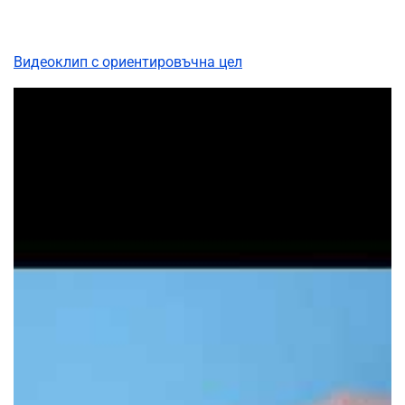
Видеоклип с ориентировъчна цел