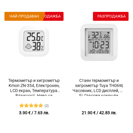
НАЙ-ПРОДАВАН
РАЗПРОДАЖБА
РАЗПРОДАЖБА
Термометър и хигрометър
Стаен термометър и
Kmon ZN-354, Електронен,
хигрометър Tuya TH06W,
LCD екран, Температура,
Часовник, LCD дисплей, Wi-
Влажност, Ниво на
Fi, Гласови команди,
комфорт
Работи с Alexa, Google
Assistant, Google Home
(2)
Оценено с
3.90
€
/ 7.63 лв.
21.90
€
/ 42.83 лв.
5
от 5