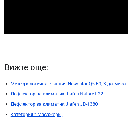
Вижте още:
Метеорологична станция Newentor Q5-B3, 3 датчика
Дефлектор за климатик Jiafen Nature-L22
Дефлектор за климатик Jiafen JD-1380
Категория “ Масажори „