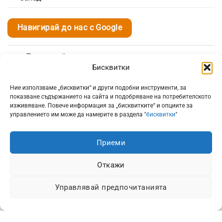
Навигирай до нас с Google
Пазарувай
Бисквитки
Връзка с нас
Ние използваме „бисквитки“ и други подобни инструменти, за
показване съдържанието на сайта и подобряване на потребителското
изживяване. Повече информация за „бисквитките“ и опциите за
управлението им може да намерите в раздела "
бисквитки
"
Поръчки и доставка
Приеми
Информация
Откажи
Управлявай предпочитанията
Всички цени са с включено 20% ДДС