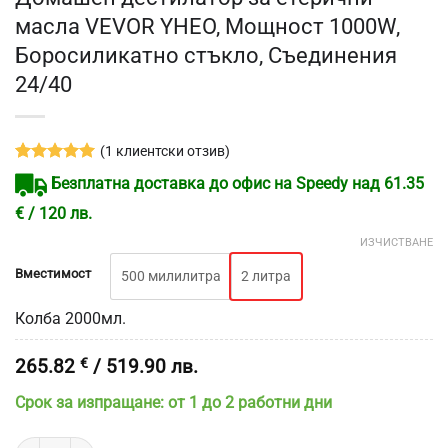
масла VEVOR YHEO, Мощност 1000W,
Боросиликатно стъкло, Съединения
24/40
(
1
клиентски отзив)
Оценен
1
5
Безплатна доставка до офис на Speedy над 61.35
от 5,
базирано
€ / 120 лв.
на
потребителски
ИЗЧИСТВАНЕ
оценки
Вместимост
500 милилитра
2 литра
Колба 2000мл.
265.82
€
/ 519.90 лв.
Срок за изпращане: от 1 до 2 работни дни
количество за Домашен дестилатор за етерични масла VEVOR YH