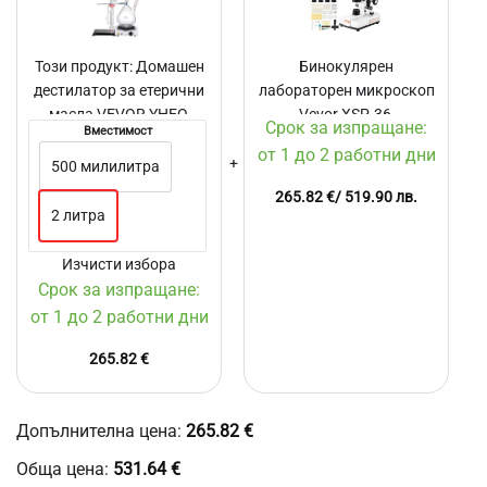
за
микроскоп
етерични
Vevor
масла
XSP-
Този продукт:
Домашен
Бинокулярен
VEVOR
36,
дестилатор за етерични
лабораторен микроскоп
YHEO,
Увеличени
масла VEVOR YHEO,
Мощност
Vevor XSP-36,
40x
Срок за изпращане:
Вместимост
1000W,
до
Мощност 1000W,
Увеличение 40x до
от 1 до 2 работни дни
Боросиликатно
2500x,
Боросиликатно стъкло,
2500x, LED, Финно и
500 милилитра
стъкло,
LED,
Съединения 24/40
грубо регулиране
265.82
€
/ 519.90 лв.
Съединения
Финно
2 литра
24/40
и
грубо
Изчисти избора
регулиране
Срок за изпращане:
от 1 до 2 работни дни
265.82
€
Допълнителна цена:
265.82
€
Обща цена:
531.64
€