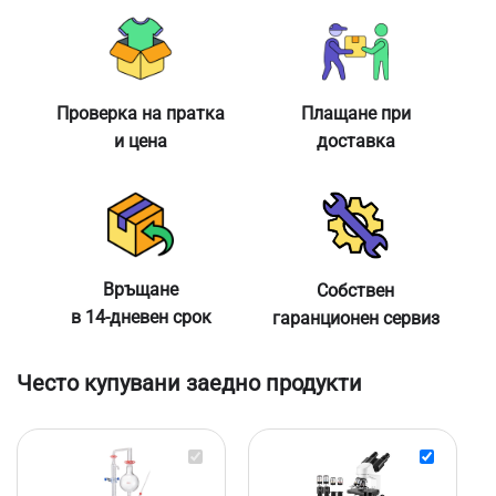
Проверка на пратка
Плащане при
и цена
доставка
Връщане
Собствен
в 14-дневен срок
гаранционен сервиз
Често купувани заедно продукти
Домашен
Бинокуляр
дестилатор
лабораторе