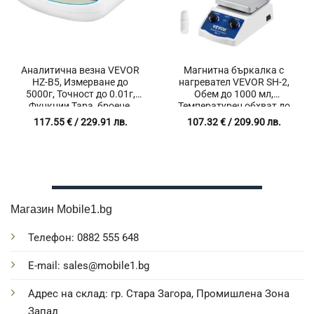
Аналитична везна VEVOR
Магнитна бъркалка с
HZ-B5, Измерване до
нагревател VEVOR SH-2,
5000г, Точност до 0.01г,
Обем до 1000 мл,
Функции Тара, броене,
Температурен обхват до
калибрация, нулиране
200℃, Mаксимална
117.55
€
/ 229.91 лв.
107.32
€
/ 209.90 лв.
скорост от 2000 оборота в
минута
Магазин Mobile1.bg
Телефон: 0882 555 648
E-mail: sales@mobile1.bg
Адрес на склад: гр. Стара Загора, Промишлена Зона
Запад