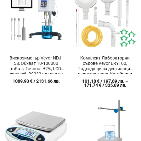
Вискозиметър Vevor NDJ-
Комплект Лабораторни
5S, Обхват 10-100000
съдове Vevor LRY100,
mPa.s, Точност ±2%, LCD
Подходящи за дестилация
дисплей, RS232 връзка за
и пречистване, Устойчиви
прехвърляне на данни
на висока температура до
1089.90
€
/ 2131.66 лв.
101.18
€
/ 197.89 лв.
–
600 °C
Price
171.74
€
/ 335.89 лв.
range:
101.18 
/
197.89 
throug
171.74 
/
335.89 