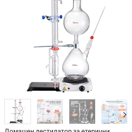
Домашен дестилатор за етерични