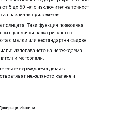
 от 5 до 50 мл с изключителна точност
 за различни приложения.
а полицата: Тази функция позволява
ри с различни размери, което е
ота с малки или нестандартни съдове.
иали: Използването на неръждаема
нителни материали.
лючените неръждаеми дюзи с
отвратяват нежеланото капене и
Дозиращи Машини