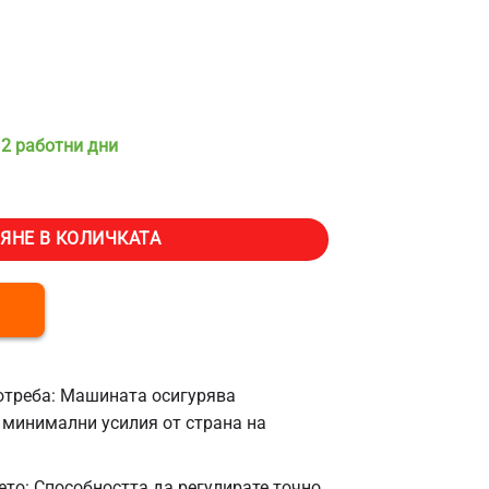
 2 работни дни
машина Vevor A03, Количеството на пълнене от 5 до 50 мл
ЯНЕ В КОЛИЧКАТА
потреба: Машината осигурява
 минимални усилия от страна на
то: Способността да регулирате точно