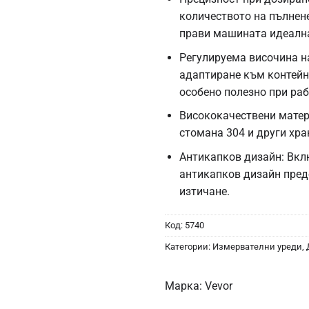
количеството на пълнене
прави машината идеална
Регулируема височина н
адаптиране към контейне
особено полезно при раб
Висококачествени матер
стомана 304 и други хра
Антикапков дизайн: Вк
антикапков дизайн пред
изтичане.
Код:
5740
Категории:
Измервателни уреди
,
Марка:
Vevor