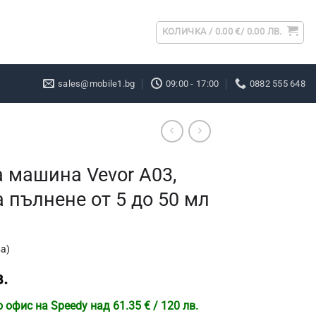
КОЛИЧКА /
0.00
€
/ 0.00 ЛВ.
sales@mobile1.bg
09:00 - 17:00
0882 555 648
 машина Vevor A03,
 пълнене от 5 до 50 мл
а)
.
офис на Speedy над 61.35 € / 120 лв.