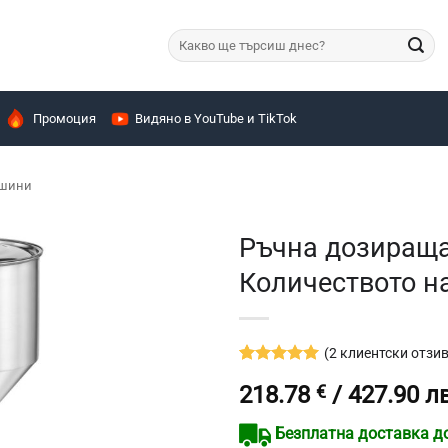
Търсене
за:
Промоция
Видяно в YouTube и TikTok
ашини
Ръчна дозираща
Количеството на
(
2
клиентски отзив
Оценен
2
5
218.78
€
/ 427.90 лв
от 5,
базирано
на
Безплатна доставка до 
потребителски