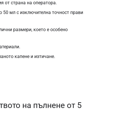
я от страна на оператора.
о 50 мл с изключителна точност прави
ични размери, което е особено
атериали.
аното капене и изтичане.
вото на пълнене от 5