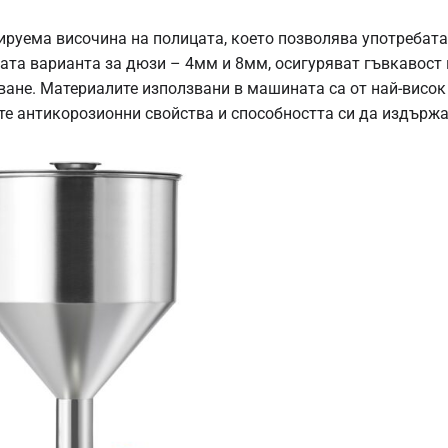
руема височина на полицата, което позволява употребата 
ата варианта за дюзи – 4мм и 8мм, осигуряват гъвкавост 
ане. Материалите използвани в машината са от най-висо
ите антикорозионни свойства и способността си да издържа