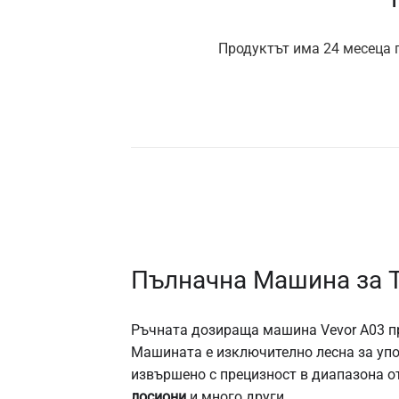
Продуктът има 24 месеца г
Пълначна Машина за 
Ръчната дозираща машина Vevor A03 пр
Машината
е изключително лесна за упо
извършено с прецизност в диапазона о
лосиони
и много други.