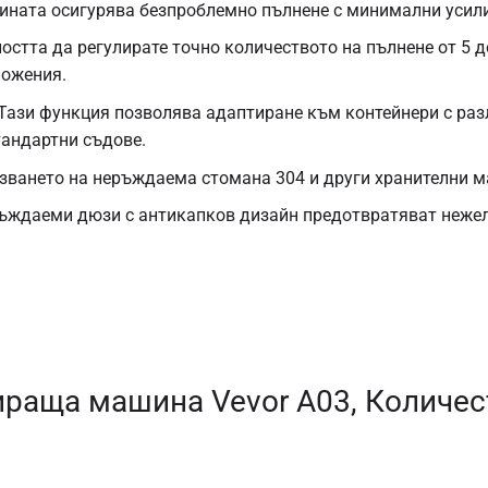
ината осигурява безпроблемно пълнене с минимални усили
остта да регулирате точно количеството на пълнене от 5 д
ложения.
Тази функция позволява адаптиране към контейнери с разл
тандартни съдове.
зването на неръждаема стомана 304 и други хранителни м
ъждаеми дюзи с антикапков дизайн предотвратяват нежел
раща машина Vevor A03, Количест