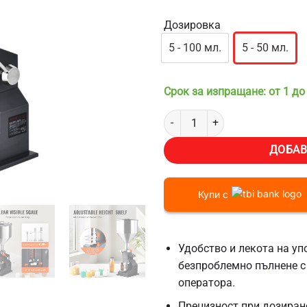
оценки
Дозировка
5 - 100 мл.
5 - 50 мл.
Срок за изпращане: от 1 до
количество за Ръчна дозираща 
ДОБАВ
Купи с
Удобство и лекота на у
безпроблемно пълнене с
оператора.
Прецизност при дозиране