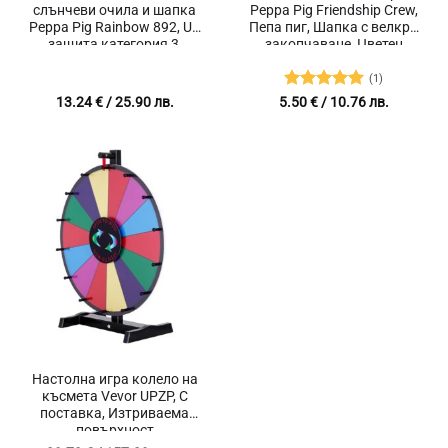
слънчеви очила и шапка
Peppa Pig Friendship Crew,
Peppa Pig Rainbow 892, UV
Пепа пиг, Шапка с велкро
защита категория 3,
закопчаване, Цветен
Велкро закопчаване, 2
дизайн
броя
(1)
Оценено с
13.24
€
/ 25.90 лв.
5.50
€
/ 10.76 лв.
5
от 5
Настолна игра колело на
късмета Vevor UPZP, С
поставка, Изтриваема
повърхност