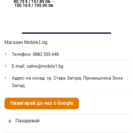
80.73
€
/ 157.89 лв.
–
Price
100.16
€
/ 195.90 лв.
range:
80.73 €
/
157.89 лв.
through
100.16 €
/
195.90 лв.
Магазин Mobile1.bg
Телефон: 0882 555 648
E-mail: sales@mobile1.bg
Адрес на склад: гр. Стара Загора, Промишлена Зона
Запад
Навигирай до нас с Google
Пазарувай