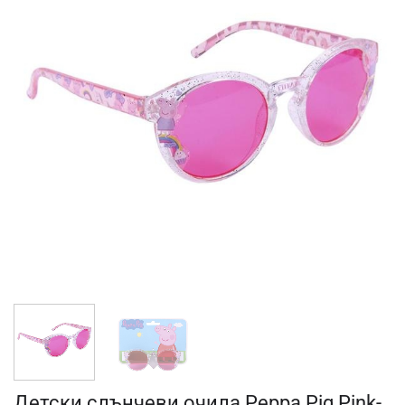
Детски слънчеви очила Peppa Pig Pink-