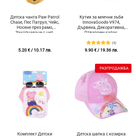
Детска чанта Paw Patrol
Кутия за млечни зъби
Chase, Пес Патрул, Чейс,
InnovaGoods-V974,
Носене през рамо,
Дървена, Декоративна,
Закопчаване с цип,
Отваряем капак,
Регулируема презрамка,
Отделения за зъби, Размер
Размери 17х18 см
13 x 3 x 12 см, Кафяв
(4)
Оценено с
5.20
€
/ 10.17 лв.
9.90
€
/ 19.36 лв.
5
от 5
РАЗПРОДАЖБА
Комплект Детски
Детска шапка с козирка