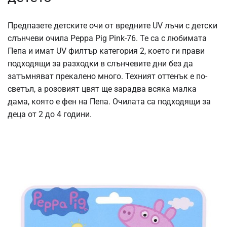
Предпазете детските очи от вредните UV лъчи с детски
слънчеви очила Peppa Pig Pink-76. Те са с любимата
Пепа и имат UV филтър категория 2, което ги прави
подходящи за разходки в слънчевите дни без да
затъмняват прекалено много. Техният оттенък е по-
светъл, а розовият цвят ще зарадва всяка малка
дама, която е фен на Пепа. Очилата са подходящи за
деца от 2 до 4 години.