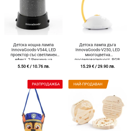
Детска нощна лампа
Детска лампа дъга
InnovaGoods-V544, LED
InnovaGoods-V250, LED
проектор със светлинен
многоцветна
ефект, 2 Режима на
последователност, RGB,
осветление, Бутони за
Нощна светлина,
5.50
€
/ 10.76 лв.
15.29
€
/ 29.90 лв.
включване, Захранване 3
Автоматично изключване,
батерии (AA 1.5 V) или
Захранване 4 батерии AAA
захранващ адаптер (DC 4.5
(1.5 V) или Micro Usb кабел,
РАЗПРОДАЖБА
НАЙ-ПРОДАВАН
V), Черен
Бял