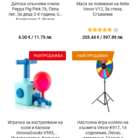
Детски слънчеви очила
Маса за повиване на бебе
Peppa Pig Pink-76, Пепа
Vevor V12, За стена,
пиг, За деца 2-4 години, UV
Сгъваема
Категория 2, Розов
(2)
Оценено с
6.00
€
/ 11.73 лв.
203.44
€
/ 397.89 лв.
5
от 5
РАЗПРОДАЖБА
НАЙ-ПРОДАВАН
Играчка за изстрелване на
Настолна игра колело на
коли и балони
късмета Vevor-K917, 14
InnovaGoods-V593,
отделения, Лесно