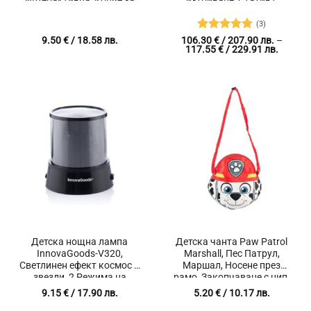
Интерактивна, Копче за
изтриване, Статив с
изстрелване, Ръчна помпа
регулируема височина
за надуване, Включени
(3)
балони и коли, Син
Оценено с
9.50
€
/ 18.58 лв.
106.30
€
/ 207.90 лв.
–
Price
117.55
€
/ 229.91 лв.
5
от 5
range:
106.30 
/
207.90 
throug
117.55 
/
229.91 
Детска нощна лампа
Детска чанта Paw Patrol
InnovaGoods-V320,
Marshall, Пес Патрул,
Светлинен ефект космос и
Маршал, Носене през
звезди, 2 Режима на
рамо, Закопчаване с цип,
осветление, Захранване 3
Регулируема презрамка,
9.15
€
/ 17.90 лв.
5.20
€
/ 10.17 лв.
батерии (AA 1.5 V) или
Размери 19 х 20 см