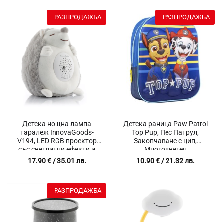
захранващ адаптер (DC 4.5
V)
РАЗПРОДАЖБА
РАЗПРОДАЖБА
Детска нощна лампа
Детска раница Paw Patrol
таралеж InnovaGoods-
Top Pup, Пес Патрул,
V194, LED RGB проектор
Закопчаване с цип,
със светлинни ефекти и
Многоцветен
цветове, 15 Приспивни
17.90
€
/ 35.01 лв.
10.90
€
/ 21.32 лв.
мелодии, 5 Регулируеми
нива на звука, Бял шум,
Автоматично изключване
РАЗПРОДАЖБА
след 30 мин, Захранване с
3 батерии (AAA), Сив/Бял