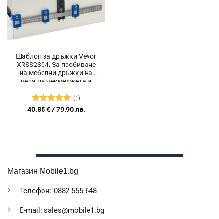
Шаблон за дръжки Vevor
XRSS2304, За пробиване
на мебелни дръжки на
чела на чекмеджета и
врати
(1)
Оценено с
40.85
€
/ 79.90 лв.
5
от 5
Магазин Mobile1.bg
Телефон: 0882 555 648
E-mail: sales@mobile1.bg