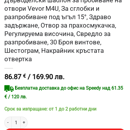
отвори Vevor M4U, За сглобки и
разпробиване под ъгъл 15°, Здраво
задържане, Отвор за прахосмукачка,
Регулируема височина, Свредло за
разпробиване, 30 Броя винтове,
Шестограм, Накрайник кръстата
отвертка
86.87
€
/ 169.90 лв.
Безплатна доставка до офис на Speedy над 61.35
€ / 120 лв.
Срок за изпращане: от 1 до 2 работни дни
количество за Дърводелски шаблон за пробиване на отвори Vevor