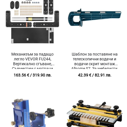
Механизъм за падащо
Шаблон за поставяне на
легло VEVOR FU244,
телескопични водачи и
Вертикално сгъване,
водачи скрит монтаж
Съвместим с матраци
Allsome S7, За мебелисти,
137×190 см, Дебелина от
Вградени магнити, Чанта
163.56
€
/ 319.90 лв.
42.39
€
/ 82.91 лв.
15 до 25 см, Въглеродна
за съхранение, Размер
стомана
31.2 х 13 х 6 см, Син