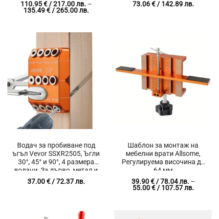
Оценено с
Оценено с
110.95
€
/ 217.00 лв.
–
73.06
€
/ 142.89 лв.
Price
135.49
€
/ 265.00 лв.
5
от 5
4.8
от 5
range:
110.95 €
/
217.00 лв.
through
135.49 €
/
265.00 лв.
Водач за пробиване под
Шаблон за монтаж на
ъгъл Vevor SSXR2505, Ъгли
мебелни врати Allsome,
30°, 45° и 90°, 4 размера
Регулируема височина до
водачи, За дърво, метал и
64 мм
парапети
37.00
€
/ 72.37 лв.
39.90
€
/ 78.04 лв.
–
Price
55.00
€
/ 107.57 лв.
range:
39.90 €
/
78.04 лв