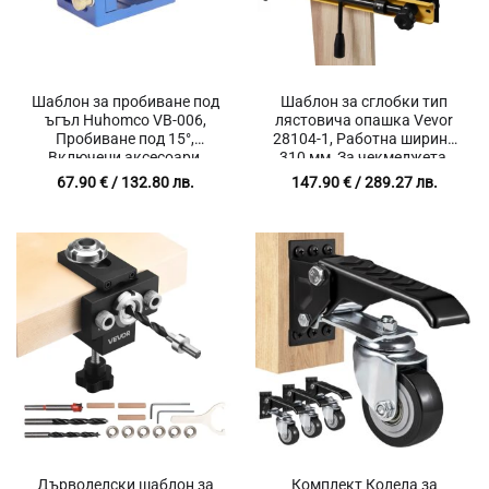
Шаблон за пробиване под
Шаблон за сглобки тип
ъгъл Huhomco VB-006,
лястовича опашка Vevor
Пробиване под 15°,
28104-1, Работна ширина
Включени аксесоари,
310 мм, За чекмеджета,
Регулиране на височината,
Шкафове и Мебели
67.90
€
/ 132.80 лв.
147.90
€
/ 289.27 лв.
Ръчно затягане
Дърводелски шаблон за
Комплект Колела за