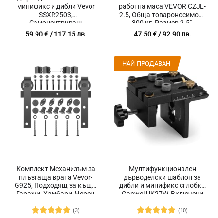
минификс и дибли Vevor
работна маса VEVOR CZJL-
SSXR2503,
2.5, Обща товароносимост
Самоцентриращ
300 кг, Размер 2.5″,
механизъм, 3 размера
Въртящи се на 360
59.90
€
/ 117.15 лв.
47.50
€
/ 92.90 лв.
свредла, Прецизно
градуса, 4 броя
пробиване на отвори
НАЙ-ПРОДАВАН
Комплект Механизъм за
Мултифункционален
плъзгаща врата Vevor-
дърводелски шаблон за
G925, Подходящ за къщи,
дибли и минификс сглобки
Гаражи, Хамбари, Черен,
Ganwei UK27W, Включени
38 части
аксесоари, Локатор за
пробиване
(3)
(10)