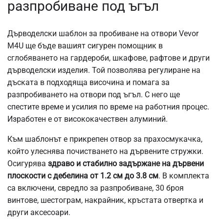
разпробиване под ъгъл
Дърводелски шаблон за пробиване на отвори Vevor
M4U ще бъде вашият сигурен помощник в
сглобяването на гардероби, шкафове, рафтове и други
дърводелски изделия. Той позволява регулиране на
дъската в подходяща височина и помага за
разпробиването на отвори под ъгъл. С него ще
спестите време и усилия по време на работния процес.
Изработен е от висококачествен алуминий.
Към шаблонът е прикрепен отвор за прахосмукачка,
който улеснява почистването на дървените стружки.
Осигурява
здраво и стабилно задържане на дървени
плоскости с дебелина от 1.2 см до 3.8 см
.
В комплекта
са включени, свредло за разпробиване, 30 броя
винтове, шестограм, накрайник, кръстата отвертка и
други аксесоари.