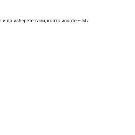
 и да изберете тази, която искате –
M /