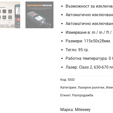
Възможност за изключва
Автоматично изключване
Автоматично изключване
Измерване в: m / in / ft / f
Размери: 115х50х28мм.
Тегло: 95 гр.
Работна температура: 0 
Лазер: Class 2, 630-670
Код:
5332
Категории:
Лазерни ролетки
,
Изм
Етикет:
Разпродажба
Марка:
Mileseey