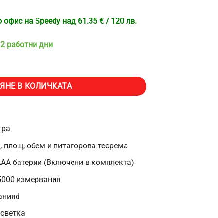
офис на Speedy над 61.35 € / 120 лв.
 2 работни дни
тка Mileseey X58, Обхват 80м, Точност ±2mm, Разстояние, Площ, Об
ЯНЕ В КОЛИЧКАТА
тра
, площ, обем и питагорова теорема
 ААА батерии (Включени в комплекта)
 5000 измервания
анияd
дсветка