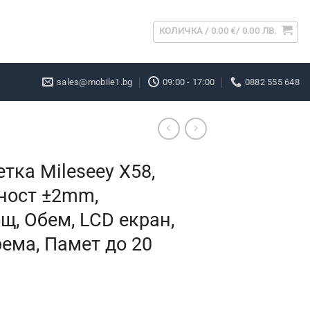
КОЛИЧКА /
0.00
€
/ 0.00 ЛВ.
sales@mobile1.bg
09:00 - 17:00
0882 555 648
тка Mileseey X58,
чност ±2mm,
щ, Обем, LCD екран,
ема, Памет до 20