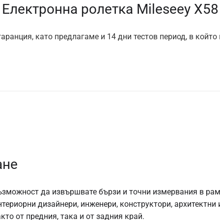
Електронна ролетка Mileseey X58
аранция, като предлагаме и 14 дни тестов период, в който
ане
ъзможност да извършвате бързи и точни измервания в рамк
нтериорни дизайнери, инженери, конструктори, архитектни 
то от предния, така и от задния край.