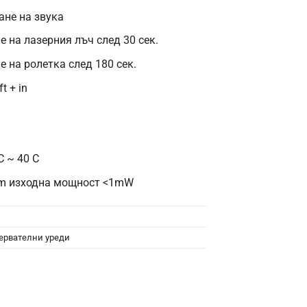
не на звука
 на лазерния лъч след 30 сек.
 на ролетка след 180 сек.
t + in
C ~ 40 C
 nm изходна мощност <1mW
ервателни уреди