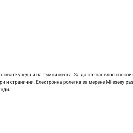
олзвате уреда и на тъмни места. За да сте напълно спокойн
ори и странични. Електронна ролетка за мерене Mileseey ра
унди.