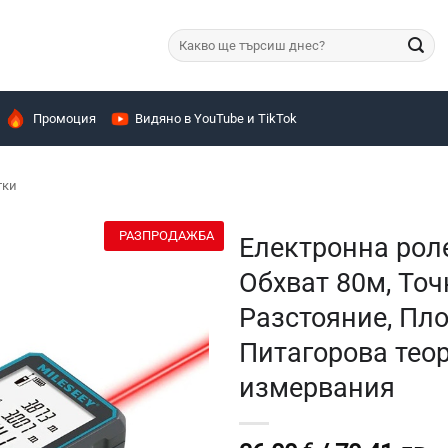
Търсене
за:
Промоция
Видяно в YouTube и TikTok
тки
РАЗПРОДАЖБА
Електронна роле
Обхват 80м, То
Разстояние, Пло
Питагорова теор
измервания