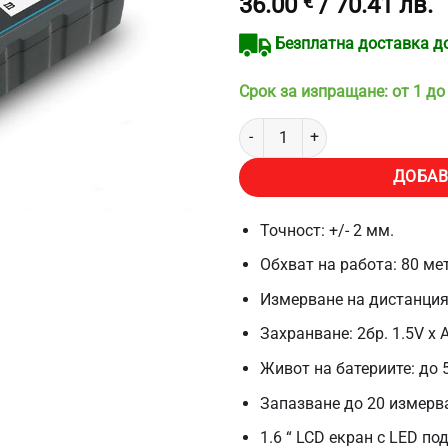
36.00
€
/ 70.41 лв.
Безплатна доставка до 
Срок за изпращане: от 1 до
количество за Електронна роле
ДОБАВ
Точност: +/- 2 мм.
Обхват на работа: 80 ме
Измерване на дистанция
Захранване: 2бр. 1.5V х
Живот на батериите: до
Запазване до 20 измерв
1.6 “ LCD екран с LED по