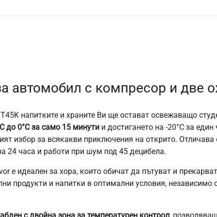
а автомобил с компресор и две 
 T45K напитките и храните Ви ще остават освежаващо студ
C до 0°C за само 15 минути
и достигането на -20°C за един 
ният избор за всякакви приключения на открито. Отличава 
за 24 часа и работи при шум под 45 децибела.
or е идеален за хора, които обичат да пътуват и прекарва
лни продукти и напитки в оптимални условия, независимо 
абден с двойна зона за температурен контрол
, позволява