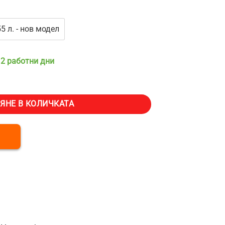
55 л. - нов модел
 2 работни дни
ла с компресор VEVOR T45K, Обем 45 литра, Две охлаждащи зони, 
ЯНЕ В КОЛИЧКАТА