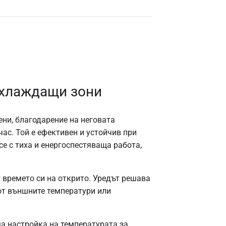
охлаждащи зони
ени, благодарение на неговата
час. Той е ефективен и устойчив при
се с тиха и енергоспестяваща работа,
т времето си на открито. Уредът решава
от външните температури или
ща настройка на температурата за