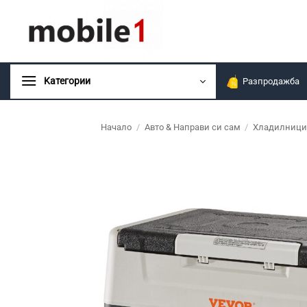
Skip
to
content
Kатегории
Разпродажба
Начало
/
Авто & Направи си сам
/
Хладилници 