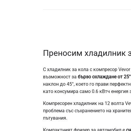
Преносим хладилник з
С хладилник за кола с компресор Vevor
възможност за
бързо охлаждане от 25°
наклон до 45°, което го прави перфект
като консумира само 0.6 кВтч енергия 
Компресорен хладилник на 12 волта Vev
проблема със съхранението на храните
пътувания.
Компактният фризер за автомобил е
сн