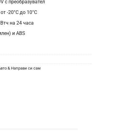
0V с преобразувател
от -20°C до 10°C
кВтч на 24 часа
илен) и ABS
Авто & Направи си сам