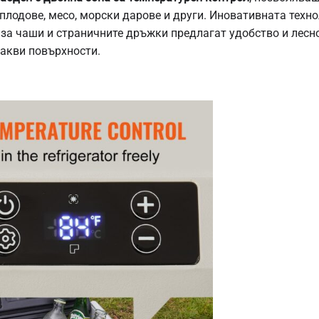
плодове, месо, морски дарове и други. Иновативната техн
за чаши и страничните дръжки предлагат удобство и лесно
какви повърхности.