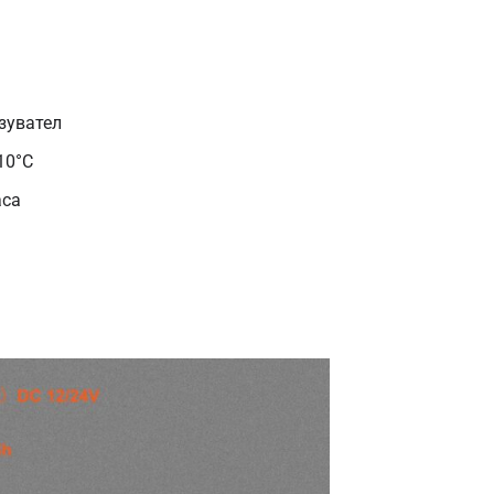
азувател
10°C
аса