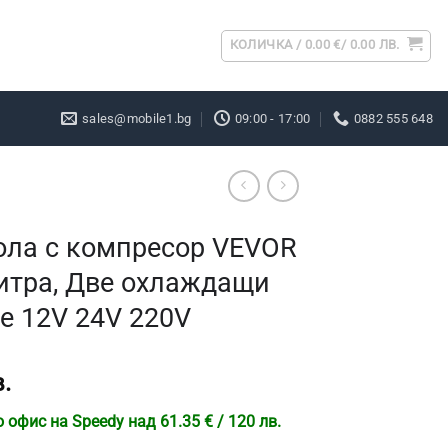
КОЛИЧКА /
0.00
€
/ 0.00 ЛВ.
sales@mobile1.bg
09:00 - 17:00
0882 555 648
ола с компресор VEVOR
литра, Две охлаждащи
е 12V 24V 220V
.
офис на Speedy над 61.35 € / 120 лв.