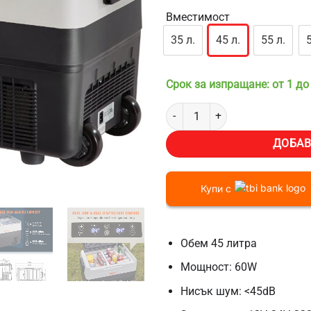
Вместимост
35 л.
45 л.
55 л.
Срок за изпращане: от 1 до
количество за Хладилник за ко
ДОБАВ
Купи с
Обем 45 литра
Мощност: 60W
Нисък шум: <45dB