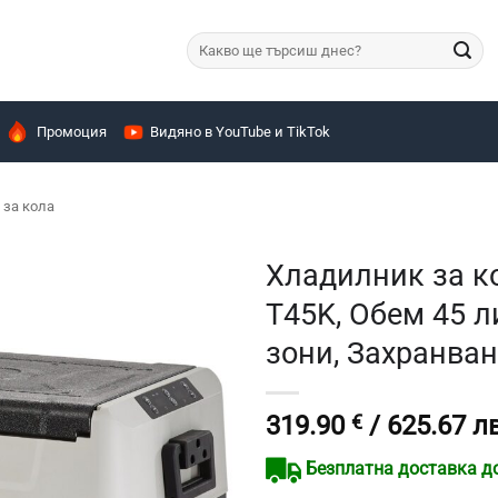
Търсене
за:
Промоция
Видяно в YouTube и TikTok
за кола
Хладилник за к
T45K, Обем 45 
зони, Захранван
319.90
€
/ 625.67 лв
Безплатна доставка до 