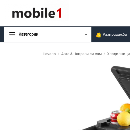
Skip
to
content
Kатегории
Разпродажба
Начало
/
Авто & Направи си сам
/
Хладилници 