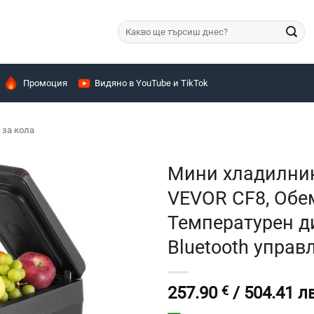
Търсене
за:
Промоция
Видяно в YouTube и TikTok
за кола
Мини хладилник
VEVOR CF8, Обем
Температурен ди
Bluetooth управ
257.90
€
/ 504.41 лв