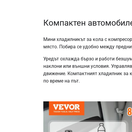
Компактен автомобиле
Мини хладилникът за кола с компресор
място. Побира се удобно между предни
Уредът охлажда бързо и работи безшу
наклони или външни условия. Управляв
движение. Компактният хладилник за к
по време на път.