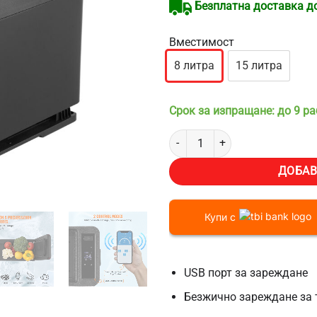
Безплатна доставка до 
Вместимост
8 литра
15 литра
Срок за изпращане: до 9 р
количество за Мини хладилник з
ДОБАВ
Купи с
USB порт за зареждане
Безжично зареждане за 