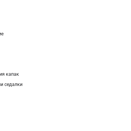
ие
ия капак
и седалки