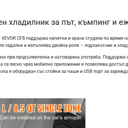
н хладилник за път, къмпинг и е
 VEVOR CF8 поддържа напитки и храна студени по време на
те седалки и изпълнява двойна роля – подлакътник и хлад
мно при продължителна и натоварена употреба. Поддържа 
а се лесно чрез мобилно приложение и позволява достъп 
ола е оборудван със стойки за чаши и USB порт за зарежд