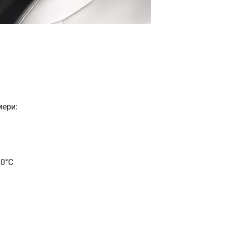
мери:
20°C