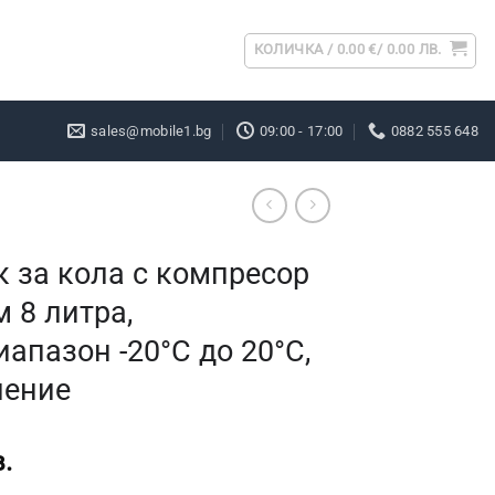
КОЛИЧКА /
0.00
€
/ 0.00 ЛВ.
sales@mobile1.bg
09:00 - 17:00
0882 555 648
 за кола с компресор
 8 литра,
апазон -20°C до 20°C,
ление
.