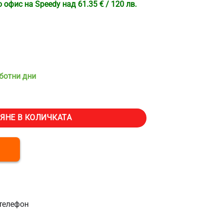
офис на Speedy над 61.35 € / 120 лв.
аботни дни
а кола с компресор VEVOR CF8, Обем 8 литра, Температурен диапазо
ЯНЕ В КОЛИЧКАТА
телефон