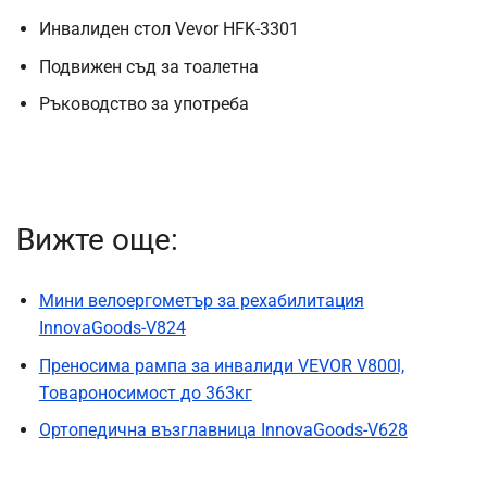
Инвалиден стол Vevor HFK-3301
Подвижен съд за тоалетна
Ръководство за употреба
Вижте още:
Мини велоергометър за рехабилитация
InnovaGoods-V824
Преносима рампа за инвалиди VEVOR V800l,
Товароносимост до 363кг
Ортопедична възглавница InnovaGoods-V628