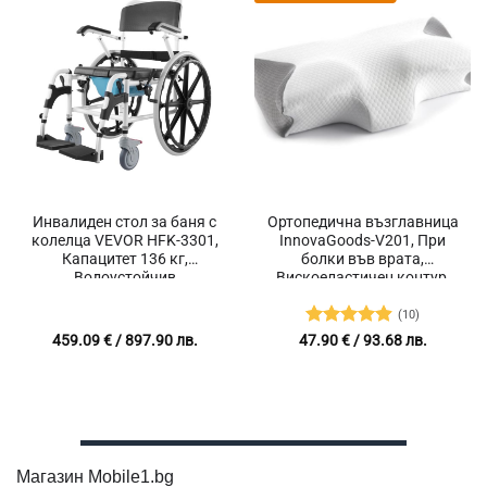
Инвалиден стол за баня с
Ортопедична възглавница
колелца VEVOR HFK-3301,
InnovaGoods-V201, При
Капацитет 136 кг,
болки във врата,
Водоустойчив
Вискоеластичен контур,
Осигурява спокоен и
дълбок сън, Мека и
(10)
комфортна
Оценено с
459.09
€
/ 897.90 лв.
47.90
€
/ 93.68 лв.
4.9
от 5
Магазин Mobile1.bg