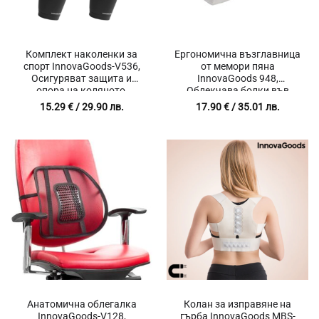
Комплект наколенки за
Ергономична възглавница
спорт InnovaGoods-V536,
от мемори пяна
Осигуряват защита и
InnovaGoods 948,
опора на коляното,
Облекчава болки във
Подобряват
врата, За пълноценен сън,
15.29
€
/ 29.90 лв.
17.90
€
/ 35.01 лв.
кръвообращението,
Мека и комфортна,
Пчелна пита, Дишаща
Ергономичен дизайн,
материя, Универсални,
Мемори пяна, Размер 48 x
Еластични, Черен, 2 броя
29 x 9 см, Бял
Анатомична облегалка
Колан за изправяне на
InnovaGoods-V128,
гърба InnovaGoods MBS-