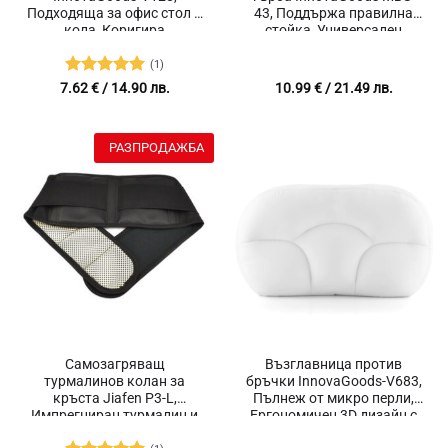
Подходяща за офис стол и
43, Поддържа правилна
кола, Коригира
стойка, Универсален
неправилна стойка,
размер, Еластичен, 12
Подобрява
магнити, Бял/Бежов, Тегло
(1)
кръвообращението,
145 гр.
Оценено с
7.62
€
/ 14.90 лв.
10.99
€
/ 21.49 лв.
Облекчава болки в гърба
5
от 5
и кръста, Дишаща
материя, Черен
РАЗПРОДАЖБА
Самозагряващ
Възглавница против
турмалинов колан за
бръчки InnovaGoods-V683,
кръста Jiafen P3-L,
Пълнеж от микро перли,
Импрегниран турмалин и
Ергономичен 3D дизайн с
германий, Гаусови
формата на облак,