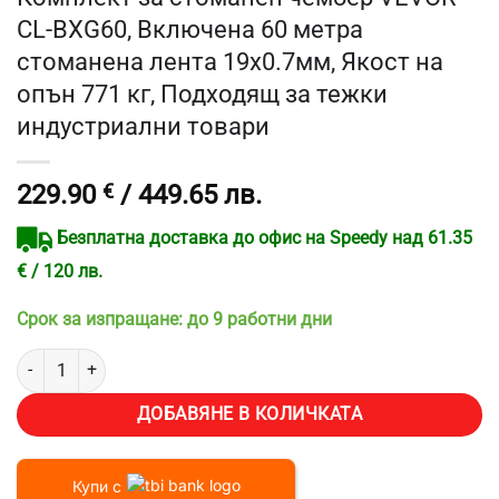
CL-BXG60, Включена 60 метра
стоманена лента 19х0.7мм, Якост на
опън 771 кг, Подходящ за тежки
индустриални товари
229.90
€
/ 449.65 лв.
Безплатна доставка до офис на Speedy над 61.35
€ / 120 лв.
Срок за изпращане: до 9 работни дни
количество за Комплект за стоманен чембер VEVOR CL-BXG60, Вк
ДОБАВЯНЕ В КОЛИЧКАТА
Купи с