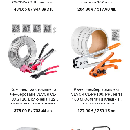
GSCDYA32, Ширина на
mm или 203 mm,
лентата 32 mm, Опън
Подходяща за PET, PP и
484.65
€
/ 947.89 лв.
264.80
€
/ 517.90 лв.
8500N, Работно налягане
полиестерни ленти
0.6-0.8 MPa
Комплект за стоманено
Ръчен чембер комплект
чембероване VEVOR CL-
VEVOR CL-PP100, PP Лента
BXG120, Включена 122
100 м, Обтегач и Клещи за
метра стоманена лента
Чембероване, 100
19х0.7мм, Якост на опън
Метални Скоби
375.00
€
/ 733.44 лв.
127.90
€
/ 250.15 лв.
771 кг, Подходящ за тежки
индустриални товари