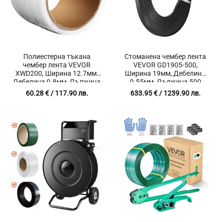
Полиестерна тъкана
Стоманена чембер лента
чембер лента VEVOR
VEVOR GD1905-500,
XWD200, Ширина 12.7мм,
Ширина 19мм, Дебелина
Дебелина 0.8мм, Дължина
0.55мм, Дължина 500
200 метра
метра
60.28
€
/ 117.90 лв.
633.95
€
/ 1239.90 лв.