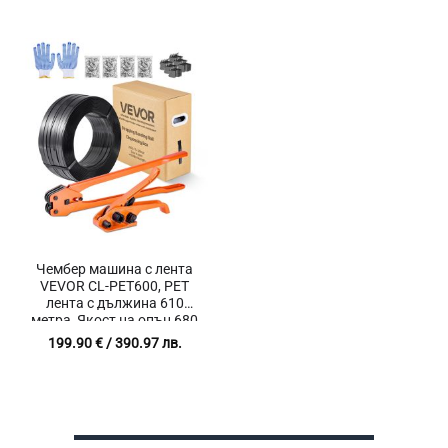
8500N, Работно налягане
0.6-0.8 MPa
Чембер машина с лента
VEVOR CL-PET600, PET
лента с дължина 610
метра, Якост на опън 680
кг, Комплект за
199.90
€
/ 390.97 лв.
Чембероване с Обтегач,
Клещи и 600 Скоби