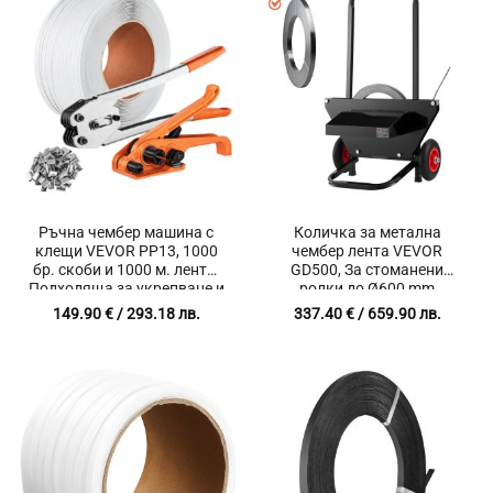
Ръчна чембер машина с
Количка за метална
клещи VEVOR PP13, 1000
чембер лента VEVOR
бр. скоби и 1000 м. лента,
GD500, За стоманени
Подходяща за укрепване и
ролки до Ø600 mm
подсигуряване на товари
149.90
€
/ 293.18 лв.
337.40
€
/ 659.90 лв.