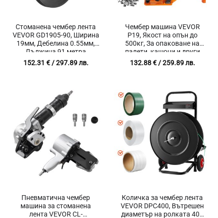
Стоманена чембер лента
Чембер машина VEVOR
VEVOR GD1905-90, Ширина
P19, Якост на опън до
19мм, Дебелина 0.55мм,
500кг, За опаковане на
Дължина 91 метра
палети, кашони и други
товари, Включена 300
152.31
€
/ 297.89 лв.
132.88
€
/ 259.89 лв.
метра лента и 300 броя
скоби
Пневматична чембер
Количка за чембер лента
машина за стоманена
VEVOR DPC400, Вътрешен
лента VEVOR CL-
диаметър на ролката 406