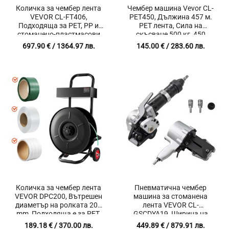
Количка за чембер лента
Чембер машина Vevor CL-
VEVOR CL-FT406,
PET450, Дължина 457 м.
Подходяща за PET, PP и
PET лента, Сила на
стоманено-пластмасови
скъсване 500 кг, 450
ленти
метални скоби
697.90
€
/ 1364.97 лв.
145.00
€
/ 283.60 лв.
Количка за чембер лента
Пневматична чембер
VEVOR DPC200, Вътрешен
машина за стоманена
диаметър на ролката 203
лента VEVOR CL-
mm, Подходяща е за PET,
GSCDYA19, Ширина на
PP и полиестерни ленти
лентата 19 mm, Опън
189.18
€
/ 370.00 лв.
449.89
€
/ 879.91 лв.